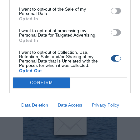
τρύπες για το πόδι του έσω έξω κινητήρα δεν θα έμενε
I want to opt-out of the Sale of my
στην επιφάνεια. Για να μετακινηθεί το σκάφος λόγω
Personal Data.
όγκου και βάρους ήταν απαραίτητη η χρήση γερανού όπου
Opted In
προβληματίζει ακόμα περισσότερο σχετικά με το ποιοι
I want to opt-out of processing my
συμμετείχαν στη κλοπή. Η κλοπή δηλώθηκε από τον
Personal Data for Targeted Advertising.
ιδιοκτήτη του σκάφους ο οποίος βρίσκεται στη Κρήτη.
Opted In
I want to opt-out of Collection, Use,
Όποιος γνωρίζει κάτι παρακαλείται να ενημερώσει το
Retention, Sale, and/or Sharing of my
Personal Data that Is Unrelated with the
τοπικό λιμεναρχείο, το Αστυνομικό τμήμα Σαντορίνης ή
Purposes for which it was collected.
τον ιδιοκτήτη στο 6958600309
Opted Out
Tags
CONFIRM
Σαντορίνη
Κλοπή
Κλοπή σκάφους
Data Deletion
Data Access
Privacy Policy