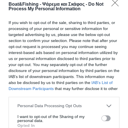
Boat&Fishing - Ψάρεμα και Σκάφος -
Do Not
Process My Personal Information
23 Δεκεμβρίου, 2017
If you wish to opt-out of the sale, sharing to third parties, or
processing of your personal or sensitive information for
Κλοπή 10μετρου σκάφους στη Σαντορίνη…
targeted advertising by us, please use the below opt-out
χωρίς κινητήρες!
section to confirm your selection. Please note that after your
opt-out request is processed you may continue seeing
Παράδοξη κλοπή ενός 10μετρου σκάφους
interest-based ads based on personal information utilized by
πραγματοποιήθηκε χτες το βράδυ 21 Δεκεμβρίου στο
us or personal information disclosed to third parties prior to
νησί της Σαντορίνης, και συγκεκριμένα στην τοποθεσία
your opt-out. You may separately opt-out of the further
Μεγαλοχώρι που βρίσκεται στο νοτιοδυτικό τμήμα της,
disclosure of your personal information by third parties on the
IAB’s list of downstream participants. This information may
περίπου 9 χιλιόμετρα από τα Φηρά με πληθυσμό περίπου
also be disclosed by us to third parties on the
IAB’s List of
500 κατοίκους.
Downstream Participants
that may further disclose it to other
third parties.
Πρόκειται για ένα πολυεστερικό Cris Craft τύπου cruiser
τροποποιημένο για χρήση σαν επαγγελματικό. Το σκάφος
Personal Data Processing Opt Outs
ήταν όπως φαίνεται και στις φωτογραφίες, εκτός
I want to opt-out of the Sharing of my
θάλασσας και χωρίς κινητήρα. Έτσι εικάζεται ότι έχει
personal data.
παραμείνει στο νησί αφού αν το έριχναν στο νερό οι
Opted In