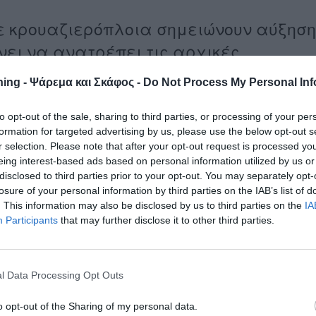
σε κρουαζιερόπλοια σημειώνουν αύξηση
χνει να ανατρέπει τις αρχικές
ing - Ψάρεμα και Σκάφος -
Do Not Process My Personal Inf
ς επιπτώσεις του κορωνοϊού, όπως είναι αυτή των
ερα να προμηνύεται ζοφερό, φαίνεται ότι θα έχει μια δεύτερ
to opt-out of the sale, sharing to third parties, or processing of your per
formation for targeted advertising by us, please use the below opt-out s
r selection. Please note that after your opt-out request is processed y
eing interest-based ads based on personal information utilized by us or
ης πανδημίας, αναμένεται, με βάση τα αποτελέσματα
disclosed to third parties prior to your opt-out. You may separately opt-
λή χρονιά για το 2021, με τις προκρατήσεις να παρουσιάζουν
losure of your personal information by third parties on the IAB’s list of
19. Σύμφωνα δε με έρευνα της UBS, το 76% όσων ακύρωσαν έν
. This information may also be disclosed by us to third parties on the
IA
ταξίδι για το 2021 – μόλις το 24% πήρε τα χρήματά του πίσω.
Participants
that may further disclose it to other third parties.
ελάτες κρουαζιερόπλοιων, οι τρεις στους τέσσερις δήλωσαν
χίσουν να κάνουν διακοπές σε κρουαζιερόπλοιο.
l Data Processing Opt Outs
διαίτερα δυσχερής για τις εταιρείες που διαχειρίζονται
ατα και θανάτους μεταξύ των επιβατών από τον Covid-19 είχ
o opt-out of the Sharing of my personal data.
τητές τους, με χιλιάδες υπαλλήλων να αντιμετωπίζουν