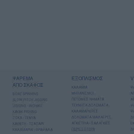
ΨΑΡΕΜΑ
ΕΞΟΠΛΙΣΜΟΣ
V
ΑΠΟ ΣΚΑΦΟΣ
ΚΑΛΑΜΙΑ
Ψ
ΜΗΧΑΝΙΣΜΟΙ
Α
BOAT SPINNING
ΠΕΤΟΝΙΕΣ ΝΗΜΑΤΑ
Α
SLOW PITCH JIGGING
ΤΕΧΝΗΤΑ ΔΟΛΩΜΑΤΑ
Ψ
JIGGING - INCHIKU
ΚΑΛΑΜΑΡΙΕΡΕΣ
Ψ
KAYAK FISHING
ΔΟΛΩΜΑΤΑ ΜΑΛΑΓΡΕΣ
Δ
ΖΟΚΑ - ΤΕΝΥΑ
ΑΓΚΙΣΤΡΙΑ - ΣΑΛΑΓΚΙΕΣ
Ε
ΚΑΘΕΤΗ - ΤΣΑΠΑΡΙ
ΠΕΡΙΣΣΟΤΕΡΑ
Δ
ΚΑΛΑΜΑΡΙΑ - ΘΡΑΨΑΛΑ