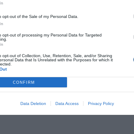
In
ύν στην ανεργία.
o opt-out of the Sale of my Personal Data.
 πότε αυτή η βιομηχανία, όπως και οι υπόλοιπες, θα βάλει ξαν
In
να συμβεί πριν τον Ιούλιο), προκειμένου να παραμείνει
to opt-out of processing my Personal Data for Targeted
ing.
 μέρος της πελατειακής της βάσης αλλά και η αύξηση των
In
ο, σε ένα περιβάλλον εξαιρετικά δυσμενές, για τη χειμαζόμεν
o opt-out of Collection, Use, Retention, Sale, and/or Sharing
ersonal Data that Is Unrelated with the Purposes for which it
lected.
Out
CONFIRM
εο;
αρέας μας κάνοντας την εγγραφή σας στο
κανάλι
Boat
&
Data Deletion
Data Access
Privacy Policy
α και το σκάφος!