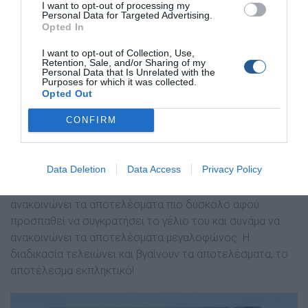
I want to opt-out of processing my
Personal Data for Targeted Advertising.
Opted In
I want to opt-out of Collection, Use,
Retention, Sale, and/or Sharing of my
Personal Data that Is Unrelated with the
Purposes for which it was collected.
Opted Out
CONFIRM
Η Κορύφωση του αγώνα είναι το άνοιγμα των κουτιών!
Data Deletion
Data Access
Privacy Policy
Επιφωνήματα θαυμασμού και συνάμα πειράγματα
κυκλοφορούν κάνοντας το έργο του Δημήτρη πού
ανακοινώνει τα αποτελέσματα πιο δύσκολο αφού
προσπαθεί να συγκρατήσει το γέλιο του και συνάμα να
ανακοινώνει τα αποτελέσματα μεγαλοφώνος. Η
διαδικασία τελειώνει και βγαίνουν τα αποτελέσματα, το
αποτέλεσμα εκπληκτικό!