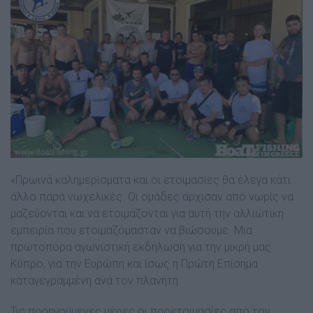
«Πρωινά καλημερίσματα και οι ετοιμασίες θα έλεγα κάτι
άλλο παρά νωχελικές. Οι ομάδες άρχισαν από νωρίς να
μαζεύονται και να ετοιμάζονται για αυτή την αλλιώτικη
εμπειρία που ετοιμαζόμασταν να βιώσουμε. Μια
πρωτοπόρα αγωνιστική εκδήλωση για την μικρή μας
Κύπρο, για την Ευρώπη και ίσως η Πρώτη Επίσημα
καταγεγραμμένη ανά τον πλανήτη.
Τις προηγούμενες μέρες οι προετοιμασίες από τον