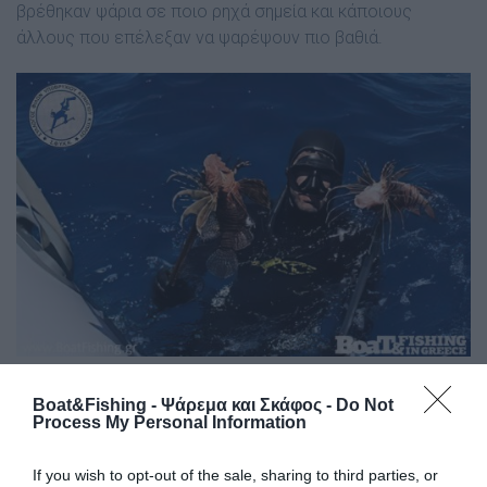
βρέθηκαν ψάρια σε ποιο ρηχά σημεία και κάποιους
άλλους που επέλεξαν να ψαρέψουν πιο βαθιά.
Το αγωνιστικό μέρος εξελίχθηκε ομαλά δίνοντας σε
Boat&Fishing - Ψάρεμα και Σκάφος -
Do Not
όλους μας ένα αίσθημα ικανοποίησης για το αποτέλεσμα.
Process My Personal Information
Ώρα 13:00.
Έξοδος ομάδων από το νερό και λήξη του
If you wish to opt-out of the sale, sharing to third parties, or