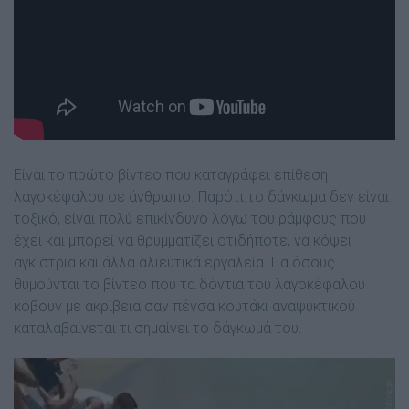
Είναι το πρώτο βίντεο που καταγράφει επίθεση
λαγοκέφαλου σε άνθρωπο. Παρότι το δάγκωμα δεν είναι
τοξικό, είναι πολύ επικίνδυνο λόγω του ράμφους που
έχει και μπορεί να θρυμματίζει οτιδήποτε, να κόψει
αγκίστρια και άλλα αλιευτικά εργαλεία. Για όσους
θυμούνται το βίντεο που τα δόντια του λαγοκέφαλου
κόβουν με ακρίβεια σαν πένσα κουτάκι αναψυκτικού
καταλαβαίνεται τι σημαίνει το δάγκωμά του.