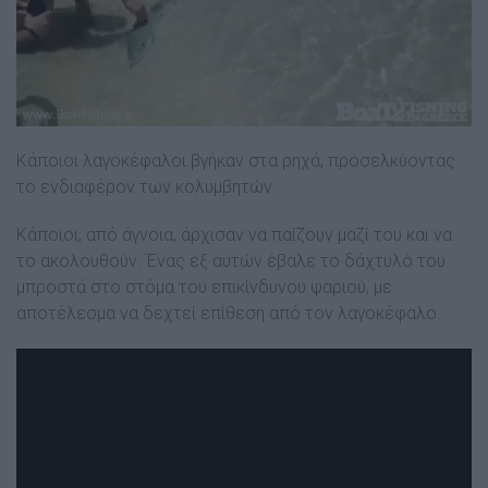
Κάποιοι λαγοκέφαλοι βγήκαν στα ρηχά, προσελκύοντας
το ενδιαφέρον των κολυμβητών.
Κάποιοι, από άγνοια, άρχισαν να παίζουν μαζί του και να
το ακολουθούν. Ένας εξ αυτών έβαλε το δάχτυλό του
μπροστά στο στόμα του επικίνδυνου ψαριού, με
αποτέλεσμα να δεχτεί επίθεση από τον λαγοκέφαλο.