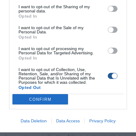
I want to opt-out of the Sharing of my
personal data.
Opted In
I want to opt-out of the Sale of my
Personal Data.
Opted In
I want to opt-out of processing my
Personal Data for Targeted Advertising.
Η ραγδαία εξάπλωση του λαγοκέφαλου στη Μεσόγειο
Opted In
ανησυχεί ιδιαίτερα την επιστημονική κοινότητα και
I want to opt-out of Collection, Use,
αναζητά τον τρόπο για να περιορίσει δραματικά τον
Retention, Sale, and/or Sharing of my
πληθυσμό του. Το ψάρι μπορεί ακόμα και να προκαλέσει
Personal Data that Is Unrelated with the
Purposes for which it was collected.
τον θάνατο σε όποιον το φάει εμφανίζεται όλο και πιο
Opted Out
συχνά στα δίχτυα των αλιέων. Το πόσο επικίνδυνος είναι
CONFIRM
ο λαγοκέφαλος φάνηκε όταν μια 65χρονη γυναίκα και ο
γιος της που ζουν στο Κύπρο έφαγαν το κρέας του και
βρέθηκαν να παλεύουν για τη ζωή τους στη Μονάδα
Data Deletion
Data Access
Privacy Policy
Εντατικής Θεραπείας του Νοσοκομείου της Λευκωσίας.
Αυτό δεν ήταν το πρώτο περιστατικό, αφού θάνατοι