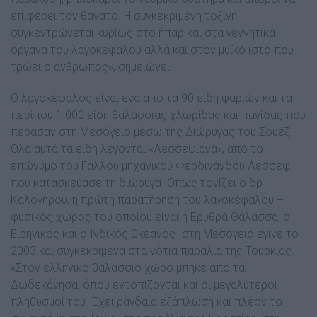
επιφέρει τον θάνατο. Η συγκεκριμένη τοξίνη
συγκεντρώνεται κυρίως στο ήπαρ και στα γεννητικά
όργανα του λαγοκέφαλου αλλά και στον μυϊκό ιστό που
τρώει ο άνθρωπος», σημειώνει.
Ο λαγοκέφαλος είναι ένα από τα 90 είδη ψαριών και τα
περίπου 1.000 είδη θαλάσσιας χλωρίδας και πανίδας που
πέρασαν στη Μεσόγειο μέσω της Διώρυγας του Σουέζ.
Ολα αυτά τα είδη λέγονται «Λεσσεψιανά», από το
επώνυμο του Γάλλου μηχανικού Φερδινάνδου Λεσσέψ
που κατασκεύασε τη διώρυγα. Οπως τονίζει ο δρ
Καλογήρου, η πρώτη παρατήρηση του λαγοκέφαλου –
φυσικός χώρος του οποίου είναι η Ερυθρά Θάλασσα, ο
Ειρηνικός και ο Ινδικός Ωκεανός- στη Μεσόγειο έγινε το
2003 και συγκεκριμένα στα νότια παράλια της Τουρκίας.
«Στον ελληνικό θαλάσσιο χώρο μπήκε από τα
Δωδεκάνησα, όπου εντοπίζονται και οι μεγαλύτεροι
πληθυσμοί του. Έχει ραγδαία εξάπλωση και πλέον το