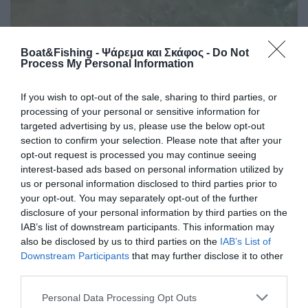
Boat&Fishing - Ψάρεμα και Σκάφος -
Do Not
Process My Personal Information
Με το βίντεο αυτό δεν θέλουμε να τρομάξουμε τον
If you wish to opt-out of the sale, sharing to third parties, or
κόσμο αλλά θα πρέπει να γίνει γνωστό ότι τα ψάρια αυτά
processing of your personal or sensitive information for
targeted advertising by us, please use the below opt-out
είναι επικίνδυνα και για το ράμφος τους, οπότε δεν τα
section to confirm your selection. Please note that after your
αγγίζουμε ποτέ στη θάλασσα, αποφεύγουμε να
opt-out request is processed you may continue seeing
κολυμπήσουμε δίπλα τους και βέβαια προσέχουμε
interest-based ads based on personal information utilized by
ιδιαίτερα κατά το ξεψάρισμα όταν πιαστούν στα
us or personal information disclosed to third parties prior to
αλιευτικά μας εργαλεία.
your opt-out. You may separately opt-out of the further
disclosure of your personal information by third parties on the
IAB’s list of downstream participants. This information may
also be disclosed by us to third parties on the
IAB’s List of
Downstream Participants
that may further disclose it to other
third parties.
Personal Data Processing Opt Outs