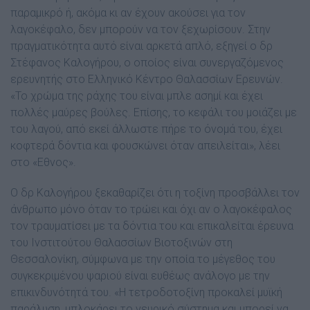
παραμικρό ή, ακόμα κι αν έχουν ακούσει για τον
λαγοκέφαλο, δεν μπορούν να τον ξεχωρίσουν. Στην
πραγματικότητα αυτό είναι αρκετά απλό, εξηγεί ο δρ
Στέφανος Καλογήρου, ο οποίος είναι συνεργαζόμενος
ερευνητής στο Ελληνικό Κέντρο Θαλασσίων Ερευνών.
«Το χρώμα της ράχης του είναι μπλε ασημί και έχει
πολλές μαύρες βούλες. Επίσης, το κεφάλι του μοιάζει με
του λαγού, από εκεί άλλωστε πήρε το όνομά του, έχει
κοφτερά δόντια και φουσκώνει όταν απειλείται», λέει
στο «Εθνος».
Ο δρ Καλογήρου ξεκαθαρίζει ότι η τοξίνη προσβάλλει τον
άνθρωπο μόνο όταν το τρώει και όχι αν ο λαγοκέφαλος
τον τραυματίσει με τα δόντια του και επικαλείται έρευνα
του Ινστιτούτου Θαλασσίων Βιοτοξινών στη
Θεσσαλονίκη, σύμφωνα με την οποία το μέγεθος του
συγκεκριμένου ψαριού είναι ευθέως ανάλογο με την
επικινδυνότητά του. «Η τετροδοτοξίνη προκαλεί μυϊκή
παράλυση, μπλοκάρει το νευρικό σύστημα και μπορεί να