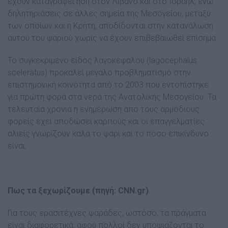
έχουν καταγραφεί ήδη στον Λίβανο και στο Ισραήλ, ενώ
δηλητηριάσεις σε άλλες σημεία της Μεσογείου, μεταξύ
των οποίων και η Κρήτη, αποδίδονται στην κατανάλωση
αυτού του ψαριού χωρίς να έχουν επιβεβαιωθεί επίσημα.
Το συγκεκριμένο είδος λαγοκέφαλου (lagocephalus
sceleratus) προκαλεί μεγάλο προβληματισμό στην
επιστημονική κοινότητα από το 2003 που εντοπίστηκε
για πρώτη φορά στα νερά της Ανατολικής Μεσογείου. Τα
τελευταία χρόνια η ενημέρωση από τους αρμόδιους
φορείς έχει αποδώσει καρπούς και οι επαγγελματίες
αλιείς γνωρίζουν καλά το ψάρι και το πόσο επικίνδυνο
είναι.
Πως τα ξεχωρίζουμε (πηγή: CNN.gr)
Για τους ερασιτέχνες ψαράδες, ωστόσο, τα πράγματα
είναι διαφορετικά, αφού πολλοί δεν υποψιάζονται το