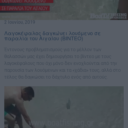
2 Ιουνίου, 2019
Λαγοκέφαλος δαγκώνει λουόμενο σε
παραλία του Αιγαίου (ΒΙΝΤΕΟ)
Έντονους προβληματισμούς για το μέλλον των
θαλασσών μας έχει δημιουργήσει το βίντεο με τους
λαγοκέφαλους που όχι μόνο δεν ενοχλούνται από την
παρουσία των λουόμενων και τα «χάδια» τους, αλλά στο
τέλος θα δαγκώσει το δάχτυλο ενός από αυτούς.