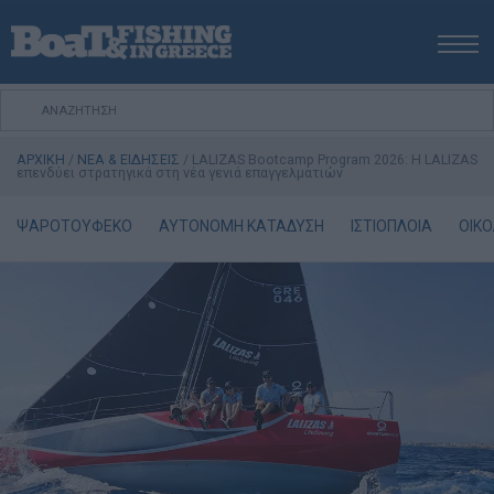
ΑΡΧΙΚΗ
ΝΕΑ
ΑΡΧΙΚΗ
/
ΝΕΑ & ΕΙΔΗΣΕΙΣ
/
LALIZAS Bootcamp Program 2026: Η LALIZAS
ΕΚΔΟΣΕΙΣ
επενδύει στρατηγικά στη νέα γενιά επαγγελματιών
ΨΑΡΕΜΑ ΑΠΟ ΑΚΤΗ
ΨΑΡΟΤΟΥΦΕΚΟ
ΑΥΤΟΝΟΜΗ ΚΑΤΑΔΥΣΗ
ΙΣΤΙΟΠΛΟΙΑ
ΟΙΚΟ
ΨΑΡΕΜΑ ΑΠΟ ΣΚΑΦΟΣ
ΨΑΡΟΤΟΥΦΕΚΟ
ΣΚΑΦΟΣ
VIDEO
ΕΞΟΠΛΙΣΜΟΣ
ΘΕΣΣΑΛΟΝΙΚΗ BOAT & FISHING SHOW 2025
BOAT & FISHING SHOW 2025