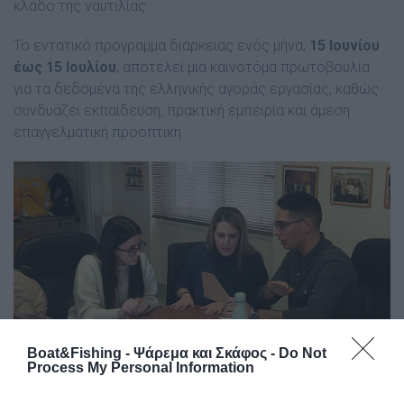
κλάδο της ναυτιλίας.
Το εντατικό πρόγραμμα διάρκειας ενός μήνα,
15 Ιουνίου
έως 15 Ιουλίου
, αποτελεί μια καινοτόμα πρωτοβουλία
για τα δεδομένα της ελληνικής αγοράς εργασίας, καθώς
συνδυάζει εκπαίδευση, πρακτική εμπειρία και άμεση
επαγγελματική προοπτική.
Boat&Fishing - Ψάρεμα και Σκάφος -
Do Not
Process My Personal Information