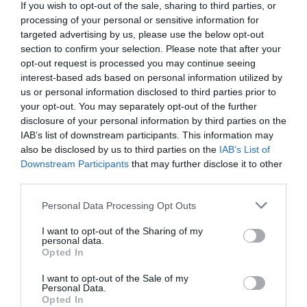
If you wish to opt-out of the sale, sharing to third parties, or
Οι συμμετέχοντες θα έχουν την ευκαιρία να εργαστούν
processing of your personal or sensitive information for
πάνω σε
πραγματικές επιχειρησιακές προκλήσεις
,
targeted advertising by us, please use the below opt-out
αποκτώντας εμπειρία σε συνθήκες που ανταποκρίνονται
section to confirm your selection. Please note that after your
opt-out request is processed you may continue seeing
στην καθημερινότητα ενός σύγχρονου ομίλου με διεθνή
interest-based ads based on personal information utilized by
δραστηριότητα.
us or personal information disclosed to third parties prior to
your opt-out. You may separately opt-out of the further
Μέσα από οργανωμένο πρόγραμμα εκπαίδευσης από
disclosure of your personal information by third parties on the
έμπειρα στελέχη της αγοράς, οι συμμετέχοντες θα
IAB’s list of downstream participants. This information may
γνωρίσουν βασικές λειτουργίες του κλάδου, όπως
also be disclosed by us to third parties on the
IAB’s List of
Maritime Operations, Customer Support, Inside Sales
Downstream Participants
that may further disclose it to other
και Service Coordination
, ενώ παράλληλα θα
third parties.
εξοικειωθούν με σύγχρονες επαγγελματικές διαδικασίες
Personal Data Processing Opt Outs
και εργαλεία που χρησιμοποιούνται καθημερινά σε ένα
διεθνές επιχειρηματικό περιβάλλον.
I want to opt-out of the Sharing of my
personal data.
Opted In
Σε μια περίοδο όπου η σύνδεση των νέων
επαγγελματιών με την αγορά εργασίας αποτελεί
I want to opt-out of the Sale of my
Personal Data.
πρόκληση, το
LALIZAS Bootcamp Program 2026
Opted In
λειτουργεί ως ουσιαστική γέφυρα μεταξύ εκπαίδευσης