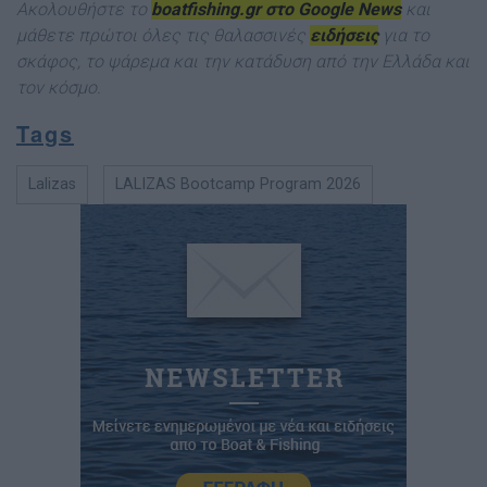
Ακολουθήστε το
boatfishing.gr στο Google News
και
μάθετε πρώτοι όλες τις θαλασσινές
ειδήσεις
για το
σκάφος, το ψάρεμα και την κατάδυση από την Ελλάδα και
τον κόσμ
ο.
Tags
Lalizas
LALIZAS Bootcamp Program 2026