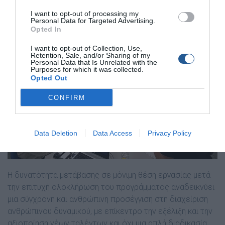
και απασχόλησης.
I want to opt-out of processing my
Personal Data for Targeted Advertising.
Opted In
I want to opt-out of Collection, Use,
Retention, Sale, and/or Sharing of my
Personal Data that Is Unrelated with the
Purposes for which it was collected.
Opted Out
CONFIRM
Data Deletion
Data Access
Privacy Policy
Η δυνατότητα μετάβασης σε μόνιμη θέση εργασίας μετά
την επιτυχή ολοκλήρωση του προγράμματος αναδεικνύει
μια σύγχρονη και ανθρώπινη προσέγγιση στη διαχείριση
ανθρώπινου δυναμικού, με επίκεντρο την εξέλιξη και την
αξιοποίηση νέων ταλέντων και όχι μια απλή διαδικασία