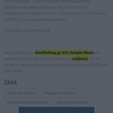
κατασχέθηκαν. Tα κατασχεθέντα αλιεύματα θα
διατεθούν για φιλανθρωπικό σκοπό. Κατά των
παραβατών κινήθηκε από την Υπηρεσία μας η διαδικασία
επιβολής των νόμιμων κυρώσεων.
Πηγή:
https://korinthostv.gr
–
Ακολουθήστε το
boatfishing.gr στο Google News
και
μάθετε πρώτοι όλες τις θαλασσινές
ειδήσεις
για το
σκάφος, το ψάρεμα και την κατάδυση από την Ελλάδα και
τον κόσμ
ο
Tags
Παράνομη Αλιεία
Ψάρεμα με δίχτυα
Λιμενική Αρχή Κορίνθου
Δίχτυα Μανωμένα