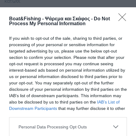
κάτωθι:
α. Στο πρώτο ερασιτεχνικό αλιευτικό σκάφος:
Boat&Fishing - Ψάρεμα και Σκάφος -
Do Not
Process My Personal Information
i) Επέβαινε ένας (01) ημεδαπός ο οποίος είχε αλιεύσει
με το αλιευτικό εργαλείο “απλάδι δίχτυ“ μήκους ογδόντα
If you wish to opt-out of the sale, sharing to third parties, or
(80) μέτρων, αλιεύματα συνολικού βάρους τριών (03)
processing of your personal or sensitive information for
κιλών.
targeted advertising by us, please use the below opt-out
section to confirm your selection. Please note that after your
ii) Δεν φέρονταν επί του σκάφους τα σωστικά μέσα
opt-out request is processed you may continue seeing
“βεγγαλικά χειρός “.
interest-based ads based on personal information utilized by
us or personal information disclosed to third parties prior to
your opt-out. You may separately opt-out of the further
iii) Στις παρειές του σκάφους δεν ήταν εγγεγραμμένο το
disclosure of your personal information by third parties on the
όνομα και ο αριθμός λεμβολογίου.
IAB’s list of downstream participants. This information may
also be disclosed by us to third parties on the
IAB’s List of
Downstream Participants
that may further disclose it to other
third parties.
Personal Data Processing Opt Outs