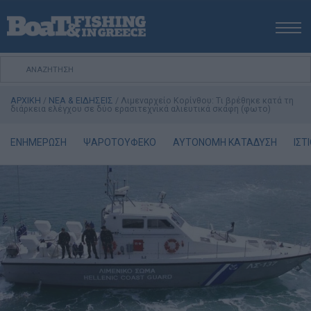
ΑΡΧΙΚΗ
ΝΕΑ
ΑΡΧΙΚΗ
/
ΝΕΑ & ΕΙΔΗΣΕΙΣ
/
Λιμεναρχείο Κορίνθου: Tι βρέθηκε κατά τη
ΕΚΔΟΣΕΙΣ
διάρκεια ελέγχου σε δύο ερασιτεχνικά αλιευτικά σκάφη (φωτο)
ΨΑΡΕΜΑ ΑΠΟ ΑΚΤΗ
ΕΝΗΜΕΡΩΣΗ
ΨΑΡΟΤΟΥΦΕΚΟ
ΑΥΤΟΝΟΜΗ ΚΑΤΑΔΥΣΗ
ΙΣΤ
ΨΑΡΕΜΑ ΑΠΟ ΣΚΑΦΟΣ
ΨΑΡΟΤΟΥΦΕΚΟ
ΣΚΑΦΟΣ
VIDEO
ΕΞΟΠΛΙΣΜΟΣ
ΘΕΣΣΑΛΟΝΙΚΗ BOAT & FISHING SHOW 2025
BOAT & FISHING SHOW 2025