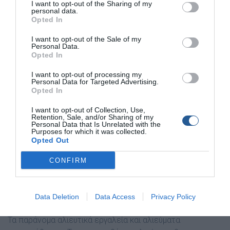
I want to opt-out of the Sharing of my
personal data.
Opted In
I want to opt-out of the Sale of my
Personal Data.
Opted In
I want to opt-out of processing my
β. Στο δεύτερο ερασιτεχνικό αλιευτικό σκάφος:
Personal Data for Targeted Advertising.
Opted In
i) Επέβαιναν δύο (02) ημεδαποί οι οποίοι είχαν αλιεύσει
I want to opt-out of Collection, Use,
με το αλιευτικό εργαλείο “μανωμένο δίχτυ“ μήκους
Retention, Sale, and/or Sharing of my
Personal Data that Is Unrelated with the
τετρακοσίων τριάντα (430) μέτρων, αλιεύματα συνολικού
Purposes for which it was collected.
βάρους δέκα (10) κιλών///
Opted Out
CONFIRM
ii) Δεν φέρονταν επί του σκάφους τα σωστικά μέσα
“βεγγαλικά χειρός“.
Data Deletion
Data Access
Privacy Policy
Τα παράνομα αλιευτικά εργαλεία και αλιεύματα