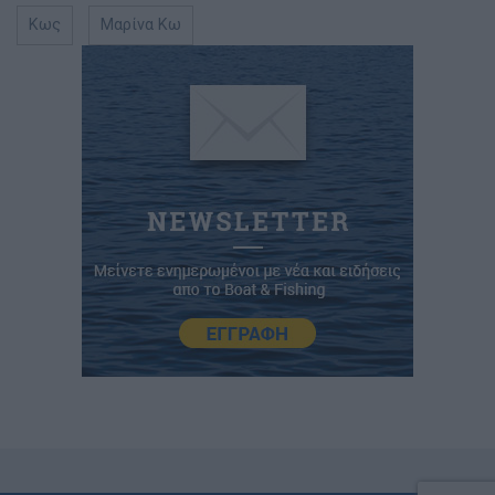
Κως
Μαρίνα Κω