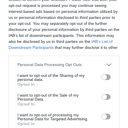
Μαρίνα της Κω, είναι αποτέλεσμα ενός ολοκληρωμένου
opt-out request is processed you may continue seeing
σχεδίου προβολής και διεθνών συνεργασιών όπως:
interest-based ads based on personal information utilized by
-Η στοχευμένη και ισχυρή παρουσία στις μεγαλύτερες
us or personal information disclosed to third parties prior to
εκθέσεις θαλάσσιου τουρισμού στον κόσμο (Genoa Boat
your opt-out. You may separately opt-out of the further
Show, Amsterdam Mets Trade και Dusseldorf Boat Show)
disclosure of your personal information by third parties on the
IAB’s list of downstream participants. This information may
-Η συνεργασία με τις μεγαλύτερες διαδικτυακές
also be disclosed by us to third parties on the
IAB’s List of
πλατφόρμες κρατήσεων
Downstream Participants
that may further disclose it to other
-Οι στρατηγικές συνεργασίες της Μαρίνας Κω με τον
third parties.
όμιλο Setur, που εκμεταλλεύεται 11 Μαρίνες στην
Τουρκία και τον όμιλο D-MARIN που εκμεταλλεύεται 11
Personal Data Processing Opt Outs
μαρίνες στην Ελλάδα, Τουρκία, Κροατία και Μαυροβούνιο.
I want to opt-out of the Sharing of my
personal data.
Έχει ήδη προγραμματιστεί η παρουσία της Μαρίνας Κω
Opted In
στην Παγκόσμια Έκθεση Θαλάσσιου τουρισμού της
I want to opt-out of the Sale of my
Παγκόσμιας Ένωσης Μαρινών από 25-27/10 που
Personal Data.
διοργανώνεται για πρώτη φορά στην Ελλάδα, αλλά και η
Opted In
συμμετοχή της στις διεθνείς εκθέσεις του Άμστερνταμ,
I want to opt-out of processing my
Βαρκελώνης, Ντουμπάι και Λονδίνου.
Personal Data for Targeted Advertising.
Opted In