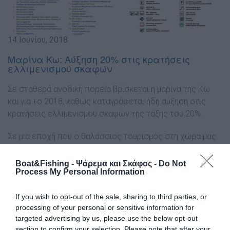
14 Ιουνίου, 2018
Μαρίνα Κω: Αύξηση 20% στις κρατήσεις
ελλιμενισμού σκαφών
Σε σταθερά ανοδική πορεία βρίσκεται η μαρίνα της Κω
και για το 2018, καθώς καταγράφεται ήδη αύξηση στις
κρατήσεις ελλιμενισμού σκαφών της τάξης του 20%.
Σε μια εποχή που ο θαλάσσιος τουρισμός στη χώρα μας
αντιμετωπίζει προβλήματα, λόγω της υπερφορολόγησης,
η μαρίνα της Κω, που βραβεύθηκε και ως η δεύτερη
Boat&Fishing - Ψάρεμα και Σκάφος -
Do Not
Process My Personal Information
καλύτερη Μαρίνα της Ευρώπης, από το διεθνώς
αναγνωρισμένο site θαλάσσιου τουρισμού cruisingsea,
If you wish to opt-out of the sale, sharing to third parties, or
επιβεβαιώνει τη δυναμική της.
processing of your personal or sensitive information for
targeted advertising by us, please use the below opt-out
Σύμφωνα με το δήμο, η αύξηση των κρατήσεων στη
section to confirm your selection. Please note that after your