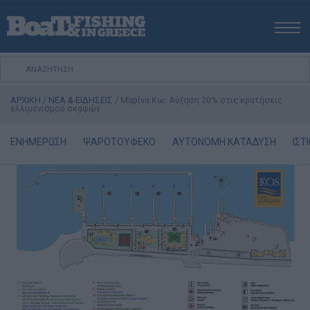
ΑΡΧΙΚΗ
ΝΕΑ
ΑΡΧΙΚΗ
/
ΝΕΑ & ΕΙΔΗΣΕΙΣ
/
Μαρίνα Κω: Αύξηση 20% στις κρατήσεις
ΕΚΔΟΣΕΙΣ
ελλιμενισμού σκαφών
ΨΑΡΕΜΑ ΑΠΟ ΑΚΤΗ
ΕΝΗΜΕΡΩΣΗ
ΨΑΡΟΤΟΥΦΕΚΟ
ΑΥΤΟΝΟΜΗ ΚΑΤΑΔΥΣΗ
ΙΣΤ
ΨΑΡΕΜΑ ΑΠΟ ΣΚΑΦΟΣ
ΨΑΡΟΤΟΥΦΕΚΟ
ΣΚΑΦΟΣ
VIDEO
ΕΞΟΠΛΙΣΜΟΣ
ΘΕΣΣΑΛΟΝΙΚΗ BOAT & FISHING SHOW 2025
BOAT & FISHING SHOW 2025