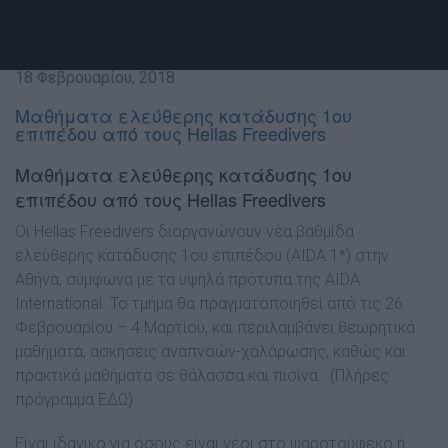
18 Φεβρουαρίου, 2018
Μαθήματα ελεύθερης κατάδυσης 1ου
επιπέδου από τους Hellas Freedivers
Μαθήματα ελεύθερης κατάδυσης 1ου
επιπέδου από τους Hellas Freedivers
Οι Hellas Freedivers διοργανώνουν νέα βαθμίδα
ελεύθερης κατάδυσης 1ου επιπέδου (AIDA 1*) στην
Αθήνα, σύμφωνα με τα υψηλά πρότυπα της AIDA
International. Το τμήμα θα πραγματοποιηθεί από τις 26
Φεβρουαρίου – 4 Μαρτίου, και περιλαμβάνει θεωρητικά
μαθήματα, ασκήσεις αναπνοών-χαλάρωσης, καθώς και
πρακτικά μαθήματα σε θάλασσα και πισίνα. (
Πλήρες
πρόγραμμα ΕΔΩ
)
Είναι ιδανικό για όσους είναι νέοι στο ψαροτούφεκο ή