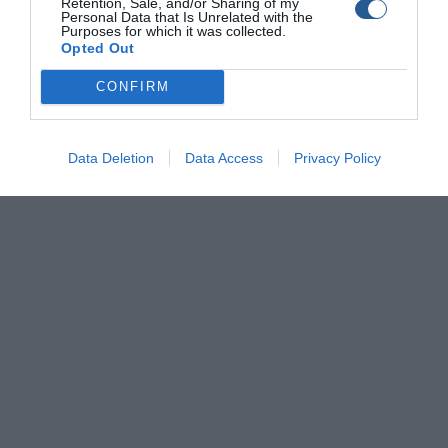
Retention, Sale, and/or Sharing of my
Personal Data that Is Unrelated with the
Purposes for which it was collected.
Opted Out
© Copyright 2017 Boatfishing. All rights reserved.
Handcrafted By
Whitehat
CONFIRM
Data Deletion
Data Access
Privacy Policy