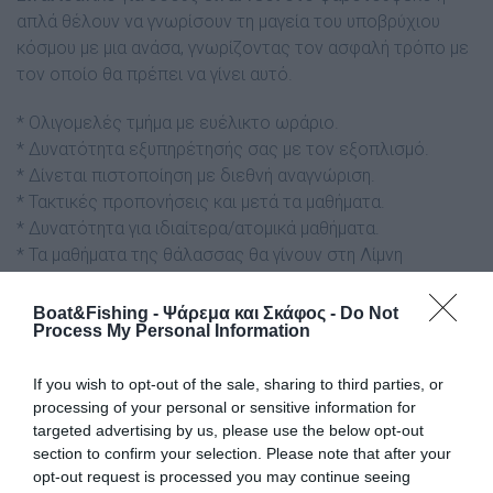
απλά θέλουν να γνωρίσουν τη μαγεία του υποβρύχιου
κόσμου με μια ανάσα, γνωρίζοντας τον ασφαλή τρόπο με
τον οποίο θα πρέπει να γίνει αυτό.
* Ολιγομελές τμήμα με ευέλικτο ωράριο.
* Δυνατότητα εξυπηρέτησής σας με τον εξοπλισμό.
* Δίνεται πιστοποίηση με διεθνή αναγνώριση.
* Τακτικές προπονήσεις και μετά τα μαθήματα.
* Δυνατότητα για ιδιαίτερα/ατομικά μαθήματα.
* Τα μαθήματα της θάλασσας θα γίνουν στη Λίμνη
Βουλιαγμένης που έχει ζεστά νερά (22° C).
Boat&Fishing - Ψάρεμα και Σκάφος -
Do Not
Βελτιώστε τις επιδόσεις σας εγγυημένα και
Process My Personal Information
με ασφάλεια με τους Hellas Freedivers.
If you wish to opt-out of the sale, sharing to third parties, or
ΠΛΗΡΟΦΟΡΙΕΣ – ΕΓΓΡΑΦΕΣ
processing of your personal or sensitive information for
:
hellasfreedivers@gmail.com
ή στο 6972789518 (Κώστας)
targeted advertising by us, please use the below opt-out
section to confirm your selection. Please note that after your
Tags
opt-out request is processed you may continue seeing