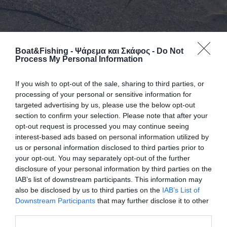
7 Μαΐου, 2024
Boat&Fishing - Ψάρεμα και Σκάφος -
Do Not
Μια τούνα περίπου 40 κιλών ξέβρασε η
Process My Personal Information
θάλασσα στην περιοχή του Κολοβρέχτη
If you wish to opt-out of the sale, sharing to third parties, or
Όπως αναφέρει το psaxna.gr, το ψάρι
processing of your personal or sensitive information for
φαίνεται χτυπημένο πιθανών από προπέλα.
targeted advertising by us, please use the below opt-out
Το αντίκρυσαν στη παραλία περιπατητές
section to confirm your selection. Please note that after your
στην περιοχή του Κολοβρέχτη.
opt-out request is processed you may continue seeing
interest-based ads based on personal information utilized by
Το πιο πιθανόν είναι το ψάρι να πιάστηκε σε κάποιο
us or personal information disclosed to third parties prior to
αλιευτικό εργαλείο και να «έσκασε» ή λόγω της
your opt-out. You may separately opt-out of the further
απαγόρευσης αλιείας του να το πέταξαν για να
disclosure of your personal information by third parties on the
αποφύγουν το τσουχτερό πρόστιμο σε περίπτωση
IAB’s list of downstream participants. This information may
also be disclosed by us to third parties on the
IAB’s List of
ελέγχου.
Downstream Participants
that may further disclose it to other
third parties.