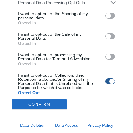
Personal Data Processing Opt Outs
I want to opt-out of the Sharing of my
personal data.
Opted In
I want to opt-out of the Sale of my
Personal Data.
Opted In
I want to opt-out of processing my
Personal Data for Targeted Advertising.
Opted In
Πηγή:
psaxna.gr
I want to opt-out of Collection, Use,
Retention, Sale, and/or Sharing of my
–
Personal Data that Is Unrelated with the
Purposes for which it was collected.
Opted Out
Ακολουθήστε το
boatfishing.gr στο Google News
και
μάθετε πρώτοι όλες τις θαλασσινές
ειδήσεις
για το
CONFIRM
σκάφος, το ψάρεμα και την κατάδυση από την Ελλάδα και
τον κόσμ
ο.
Data Deletion
Data Access
Privacy Policy
Tags