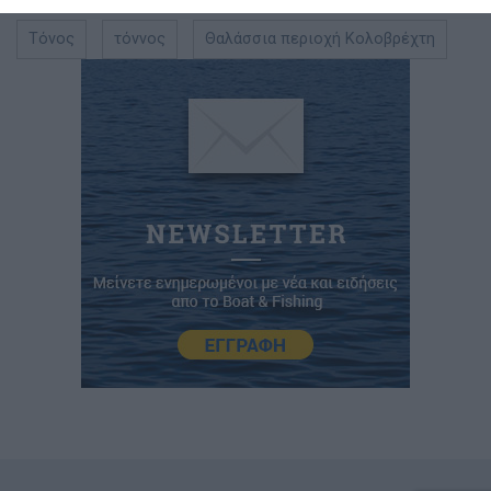
Τόνος
τόννος
Θαλάσσια περιοχή Κολοβρέχτη