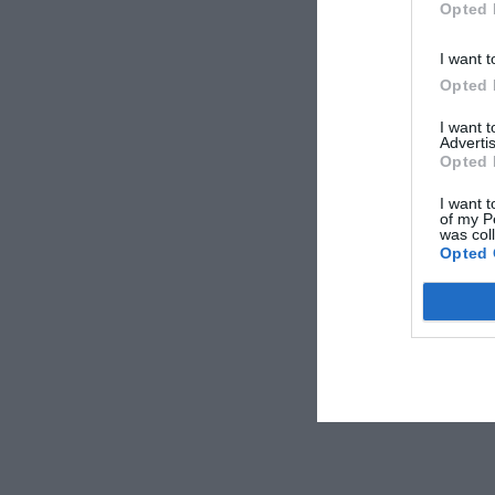
Opted 
I want t
Opted 
I want 
Advertis
Opted 
I want t
of my P
was col
Opted 