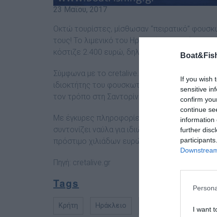
23 Μαΐου, 2017
Οκτώ τουρίστες, μίσθωσαν “πειρατικό” φουσκ
τους! Το λιμενικό του Ηρακλείου τους έπιασε σ
κόστιζε 2.400 ευρώ, δηλαδή 300 ευρώ το κεφά
Boat&Fish
Σύμφωνα με το cretalive.gr στο “πειρατικό” 
If you wish 
ιδιοκτήτης του φουσκωτού και ένας χειριστής
sensitive in
τον τρόπο στη Σαντορίνη, λόγω της απεργίας 
confirm you
continue se
Με έγκυρες πληροφορίες του BoatFishing.gr τ
information 
συντονίζει ναύλα για ιδιώτες και μη. Χειριστή
further disc
participants
πρόστιμο χιλιάδων ευρώ!
Downstream 
Πηγή:
cretalive.gr
Tags
Persona
Κρήτη
Ηράκλειο
Μίσθωση σκαφών
I want t