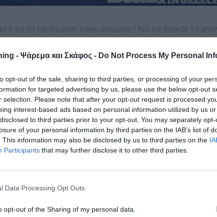
ωτό για να ταξιδέψουν λόγω απεργίας ΠΝΟ και βρήκαν το μπε
το λιμάνι λίγο πριν ξεκινήσουν για το ταξίδι που θα τους
λι.
ing - Ψάρεμα και Σκάφος -
Do Not Process My Personal Inf
φουσκωτό εκτός των οκτώ τουριστών, επέβαιναν δύο άτομα, ο
to opt-out of the sale, sharing to third parties, or processing of your per
. Οι 8 Αμερικάνοι τουρίστες επέλεξαν να ταξιδέψουν με αυτό
formation for targeted advertising by us, please use the below opt-out s
της ΠΝΟ.
r selection. Please note that after your opt-out request is processed y
eing interest-based ads based on personal information utilized by us or
ο ταξίδι είχε προγραμματιστεί από εταιρεία μεσολαβητή, που
disclosed to third parties prior to your opt-out. You may separately opt-
ς και ιδιοκτήτης δεν κρατούνται, ωστόσο αντιμετωπίζουν
losure of your personal information by third parties on the IAB’s list of
. This information may also be disclosed by us to third parties on the
IA
Participants
that may further disclose it to other third parties.
l Data Processing Opt Outs
Κεντρικό Λιμεναρχείο Ηρακλείου
o opt-out of the Sharing of my personal data.