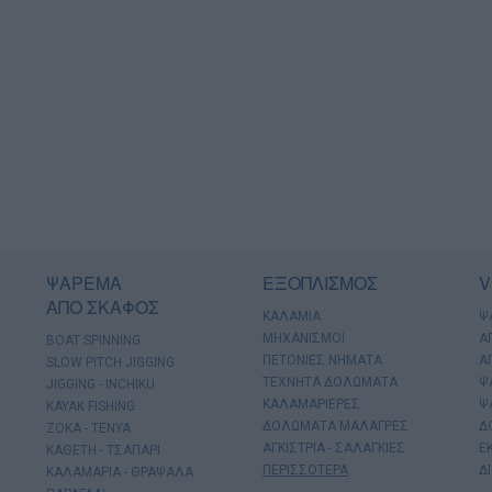
ΨΑΡΕΜΑ
ΕΞΟΠΛΙΣΜΟΣ
V
ΑΠΟ ΣΚΑΦΟΣ
ΚΑΛΑΜΙΑ
Ψ
ΜΗΧΑΝΙΣΜΟΙ
Α
BOAT SPINNING
ΠΕΤΟΝΙΕΣ ΝΗΜΑΤΑ
Α
SLOW PITCH JIGGING
ΤΕΧΝΗΤΑ ΔΟΛΩΜΑΤΑ
Ψ
JIGGING - INCHIKU
ΚΑΛΑΜΑΡΙΕΡΕΣ
Ψ
KAYAK FISHING
ΔΟΛΩΜΑΤΑ ΜΑΛΑΓΡΕΣ
Δ
ΖΟΚΑ - ΤΕΝΥΑ
ΑΓΚΙΣΤΡΙΑ - ΣΑΛΑΓΚΙΕΣ
Ε
ΚΑΘΕΤΗ - ΤΣΑΠΑΡΙ
ΠΕΡΙΣΣΟΤΕΡΑ
Δ
ΚΑΛΑΜΑΡΙΑ - ΘΡΑΨΑΛΑ