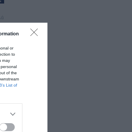
λά
ormation
sonal or
ection to
ou may
 personal
out of the
 downstream
B’s List of