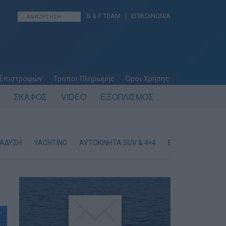
|
B & F TEAM
ΕΠΙΚΟΙΝΩΝΙΑ
 Επιστροφών
Τρόποι Πληρωμής
Όροι Χρήσης
ΣΚΑΦΟΣ
VIDEO
ΕΞΟΠΛΙΣΜΟΣ
ΤΑΔΥΣΗ
YACHTING
AYTOKINHTA SUV & 4×4
ΕΝΗΜΕΡΩΣΗ
Ψ