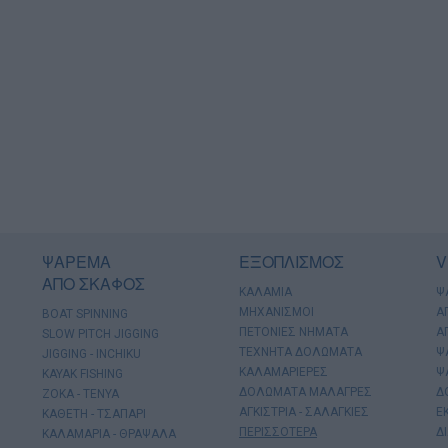
ΨΑΡΕΜΑ
ΕΞΟΠΛΙΣΜΟΣ
V
ΑΠΟ ΣΚΑΦΟΣ
ΚΑΛΑΜΙΑ
Ψ
ΜΗΧΑΝΙΣΜΟΙ
Α
BOAT SPINNING
ΠΕΤΟΝΙΕΣ ΝΗΜΑΤΑ
Α
SLOW PITCH JIGGING
ΤΕΧΝΗΤΑ ΔΟΛΩΜΑΤΑ
Ψ
JIGGING - INCHIKU
ΚΑΛΑΜΑΡΙΕΡΕΣ
Ψ
KAYAK FISHING
ΔΟΛΩΜΑΤΑ ΜΑΛΑΓΡΕΣ
Δ
ΖΟΚΑ - ΤΕΝΥΑ
ΑΓΚΙΣΤΡΙΑ - ΣΑΛΑΓΚΙΕΣ
Ε
ΚΑΘΕΤΗ - ΤΣΑΠΑΡΙ
ΠΕΡΙΣΣΟΤΕΡΑ
Δ
ΚΑΛΑΜΑΡΙΑ - ΘΡΑΨΑΛΑ