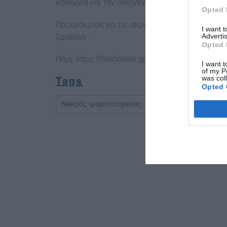
κοινωνία και την οικογένειά του.
Opted 
Προανάκριση για τις ακριβείς συνθήκες του π
I want 
Σφακίων.
Advertis
Opted 
Πηγή:
https://flashnews.gr
I want t
of my P
Tags
was col
Opted 
Νεκρός ψαροτουφεκάς
Χανιά
Σφακιά