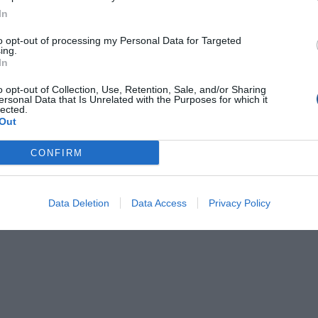
In
εριστατικού διενεργείται από το Λιμενικό Σταθμό Χώρας
to opt-out of processing my Personal Data for Targeted
ing.
In
o opt-out of Collection, Use, Retention, Sale, and/or Sharing
ersonal Data that Is Unrelated with the Purposes for which it
lected.
Out
CONFIRM
Data Deletion
Data Access
Privacy Policy