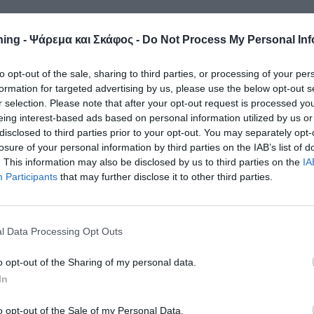
 εντοπισμό του 65χρονου υποβρύχιου αλιέα, ο οποίος
ing - Ψάρεμα και Σκάφος -
Do Not Process My Personal Inf
κίων, μετά από εξόρμηση για ψαροντούφεκο στο
to opt-out of the sale, sharing to third parties, or processing of your per
formation for targeted advertising by us, please use the below opt-out s
σεις του στη θαλάσσια περιοχή του Φραγκοκάστελλου, με τις
r selection. Please note that after your opt-out request is processed y
θηκε από ιδιώτη χειριστή jet ski. Στη συνέχεια, μεταφέρθηκ
eing interest-based ads based on personal information utilized by us or
αι από εκεί στο Κέντρο Υγείας της περιοχής.
disclosed to third parties prior to your opt-out. You may separately opt-
losure of your personal information by third parties on the IAB’s list of
ικού Σώματος, η Λιμενική Αρχή της Χώρας Σφακίων
. This information may also be disclosed by us to third parties on the
IA
νιση του 65χρονου ημεδαπού υποβρύχιου αλιέα. Ο ίδιος,
Participants
that may further disclose it to other third parties.
ε μεταβεί τις μεσημβρινές ώρες της ίδιας ημέρας για
 περιοχή «Φραγκοκάστελλο» Σφακίων και έκτοτε αγνοούνταν.
l Data Processing Opt Outs
ονισμού Έρευνας και Διάσωσης του Λ.Σ.-ΕΛ.ΑΚΤ., ξεκίνησε
αν περιπολικά σκάφη του Λιμενικού, εναέριο μέσο της δύναμη
o opt-out of the Sharing of my personal data.
ολικά οχήματα από ξηράς.
In
της σορού του 65χρονου, βυθίζοντας στη θλίψη την τοπική
o opt-out of the Sale of my Personal Data.