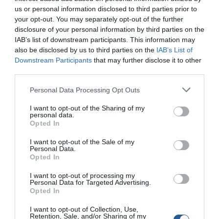
Ολόκληρο τον κατάλογο της EVAL µπορείτε να τον δείτε
us or personal information disclosed to third parties prior to
και να τον κατεβάσετε και σε ηλεκτρονική µορφή από το
your opt-out. You may separately opt-out of the further
www.eval.gr και http://www.eval.gr/flipbook/eval/index.html
disclosure of your personal information by third parties on the
Η EVAL Ε.Γ. ΒΑΛΛΙΑΝΑΤΟΣ ΑΒΕΕ δραστηριοποιείται από
IAB’s list of downstream participants. This information may
also be disclosed by us to third parties on the
IAB’s List of
το 1976 µε την παραγωγή και διάθεση ναυτιλιακού
Downstream Participants
that may further disclose it to other
εξοπλισµού, σωστικού εξοπλισµού και αξεσουάρ σκαφών
third parties.
ενώ παράλληλα µε την µακρόχρονη παρουσία της στην
ελληνική αγορά, έχει και δυναµική εξαγωγική
Personal Data Processing Opt Outs
δραστηριότητα.
I want to opt-out of the Sharing of my
Για περισσότερες πληροφορίες
personal data.
EVAL Ε. Γ. Βαλλιανάτος ΑΒΕΕ,
Opted In
www.eval.gr, sales@eval.gr
I want to opt-out of the Sale of my
Τηλ. 210 55 90 872, Φαξ. 210 55 90 871
Personal Data.
Opted In
Tags
I want to opt-out of processing my
Personal Data for Targeted Advertising.
EVAL
Ε. Γ. Βαλλιανάτος
Opted In
I want to opt-out of Collection, Use,
Retention, Sale, and/or Sharing of my