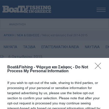
ΑΡΧΙΚΗ
ΝΕΑ
ΑΡΧΙΚΗ
/
ΝΕΑ & ΕΙΔΗΣΕΙΣ
/
Νέος κατάλογος Eval 2014-2015
ΕΚΔΟΣΕΙΣ
ΨΑΡΕΜΑ ΑΠΟ ΑΚΤΗ
ΝΑΥΑΓΙΑ
ΤΑΞΙΔΙΑ
ΕΠΑΓΓΕΛΜΑΤΙΚΗ ΑΛΙΕΙΑ
ΝΑΥΤΙΛΙΑ
Ε
ΨΑΡΕΜΑ ΑΠΟ ΣΚΑΦΟΣ
6 Οκτωβρίου, 2015
ΨΑΡΟΤΟΥΦΕΚΟ
Νέος κατάλογος Eval 2014-2015
Boat&Fishing - Ψάρεμα και Σκάφος -
Do Not
ΣΚΑΦΟΣ
Process My Personal Information
VIDEO
Ο νέος κατάλογος 2014-2015 της EVAL περιλαµβάνει
ακόµη µεγαλύτερη γκάµα προϊόντων που καλύπτει όλες
ΕΞΟΠΛΙΣΜΟΣ
If you wish to opt-out of the sale, sharing to third parties, or
τις ανάγκες του σκάφους µε περισσότερους από 6.000
processing of your personal or sensitive information for
ΘΕΣΣΑΛΟΝΙΚΗ BOAT & FISHING SHOW 2025
targeted advertising by us, please use the below opt-out
κωδικούς ναυτιλιακών ειδών για να επιλέξετε.
BOAT & FISHING SHOW 2025
section to confirm your selection. Please note that after your
Ο κατάλογος εµπεριέχει πολλά νέα είδη που θα σας
opt-out request is processed you may continue seeing
ενθουσιάσουν !
interest-based ads based on personal information utilized by