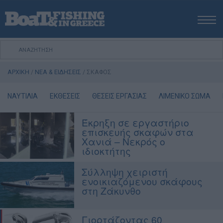
ΑΡΧΙΚΗ
ΝΕΑ
ΑΡΧΙΚΗ
/
ΝΕΑ & ΕΙΔΗΣΕΙΣ
/
ΣΚΑΦΟΣ
ΕΚΔΟΣΕΙΣ
ΨΑΡΕΜΑ ΑΠΟ ΑΚΤΗ
ΝΑΥΤΙΛΙΑ
ΕΚΘΕΣΕΙΣ
ΘΕΣΕΙΣ ΕΡΓΑΣΙΑΣ
ΛΙΜΕΝΙΚΟ ΣΩΜΑ
ΨΑΡΕΜΑ ΑΠΟ ΣΚΑΦΟΣ
Έκρηξη σε εργαστήριο
ΨΑΡΟΤΟΥΦΕΚΟ
επισκευής σκαφών στα
ΣΚΑΦΟΣ
Χανιά – Νεκρός ο
ιδιοκτήτης
VIDEO
ΕΞΟΠΛΙΣΜΟΣ
Σύλληψη χειριστή
ενοικιαζόμενου σκάφους
ΘΕΣΣΑΛΟΝΙΚΗ BOAT & FISHING SHOW 2025
στη Ζάκυνθο
BOAT & FISHING SHOW 2025
Γιορτάζοντας 60