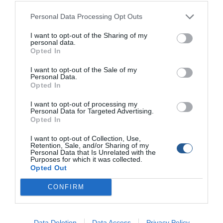
Μεθυσμένος καπετάνιος…
Personal Data Processing Opt Outs
πήρε σβάρνα τρία σκάφη
στα Χανιά
I want to opt-out of the Sharing of my
personal data.
Opted In
Garmin: Ανανέωση του
I want to opt-out of the Sale of my
σκάφους με 3
Personal Data.
καλοκαιρινές προσφορές
Opted In
I want to opt-out of processing my
Personal Data for Targeted Advertising.
Σκάφη τυλίχθηκαν στις
Opted In
φλόγες στους Παξούς
I want to opt-out of Collection, Use,
Retention, Sale, and/or Sharing of my
Personal Data that Is Unrelated with the
Purposes for which it was collected.
Magna Grecia 2026: ένα
Opted Out
αφήγημα γραμμένο με
μίλια
CONFIRM
Καταγγελίες για
επικίνδυνες ταχύτητες στο
Data Deletion
Data Access
Privacy Policy