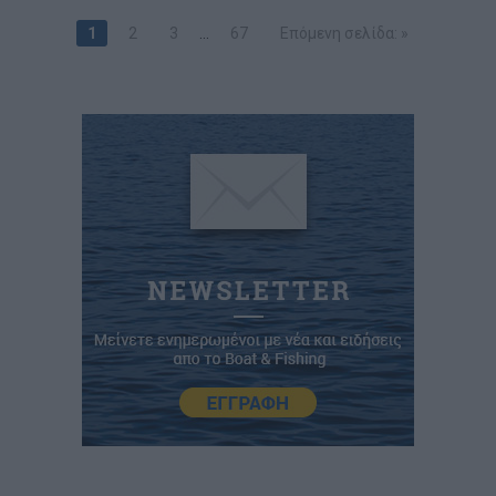
1
2
3
…
67
Επόμενη σελίδα: »