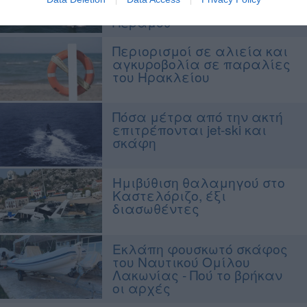
στενό Σαλαμίνας-Νέας
Περάμου
Περιορισμοί σε αλιεία και
αγκυροβολία σε παραλίες
του Ηρακλείου
Πόσα μέτρα από την ακτή
επιτρέπονται jet-ski και
σκάφη
Ημιβύθιση θαλαμηγού στο
Καστελόριζο, έξι
διασωθέντες
Εκλάπη φουσκωτό σκάφος
του Ναυτικού Ομίλου
Λακωνίας - Πού το βρήκαν
οι αρχές