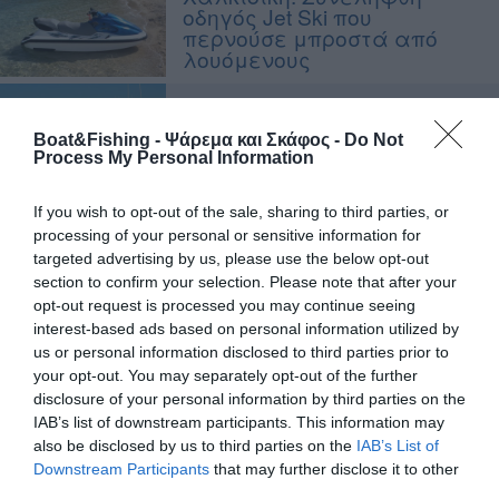
οδηγός Jet Ski που
περνούσε μπροστά από
λουόμενους
Πάρκινγκ σκαφών: Τι
αλλάζει με το νέο πλαίσιο
Boat&Fishing - Ψάρεμα και Σκάφος -
Do Not
- πρόστιμα έως 20.000 ευρώ
Process My Personal Information
Σημαντικές αλλαγές για
If you wish to opt-out of the sale, sharing to third parties, or
τη RAFNAR στην Ελλάδα
processing of your personal or sensitive information for
targeted advertising by us, please use the below opt-out
section to confirm your selection. Please note that after your
opt-out request is processed you may continue seeing
MAGNA GRAECIA 2026: Ο
interest-based ads based on personal information utilized by
ΕΟΦΣ ολοκλήρωσε
us or personal information disclosed to third parties prior to
αποστολή 1.000 ν.μιλίων με
your opt-out. You may separately opt-out of the further
MAZZIENA RIBS και Honda
disclosure of your personal information by third parties on the
IAB’s list of downstream participants. This information may
Πειραιάς: Η LALIZAS
also be disclosed by us to third parties on the
αναβαθμίζει την εμπειρία
IAB’s List of
εξυπηρέτησης με νέο
Downstream Participants
that may further disclose it to other
κατάστημα ναυτιλιακών
third parties.