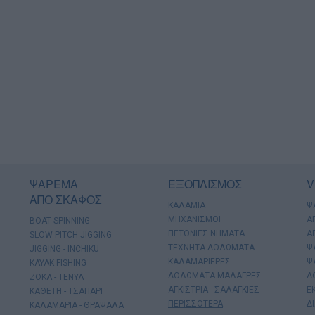
ΨΑΡΕΜΑ
ΕΞΟΠΛΙΣΜΟΣ
V
ΑΠΟ ΣΚΑΦΟΣ
ΚΑΛΑΜΙΑ
Ψ
ΜΗΧΑΝΙΣΜΟΙ
Α
BOAT SPINNING
ΠΕΤΟΝΙΕΣ ΝΗΜΑΤΑ
Α
SLOW PITCH JIGGING
ΤΕΧΝΗΤΑ ΔΟΛΩΜΑΤΑ
Ψ
JIGGING - INCHIKU
ΚΑΛΑΜΑΡΙΕΡΕΣ
Ψ
KAYAK FISHING
ΔΟΛΩΜΑΤΑ ΜΑΛΑΓΡΕΣ
Δ
ΖΟΚΑ - ΤΕΝΥΑ
ΑΓΚΙΣΤΡΙΑ - ΣΑΛΑΓΚΙΕΣ
Ε
ΚΑΘΕΤΗ - ΤΣΑΠΑΡΙ
ΠΕΡΙΣΣΟΤΕΡΑ
Δ
ΚΑΛΑΜΑΡΙΑ - ΘΡΑΨΑΛΑ