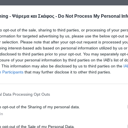
λλάδος ( Ο.Φ.Σ.Ε. ) είναι ο πρώτος
ing - Ψάρεμα και Σκάφος -
Do Not Process My Personal Inf
υ ιδρύθηκε στην Ελλάδα τον Οκτώβρι
έρωσε το ετήσιο πρόγραμμα αποστολών
to opt-out of the sale, sharing to third parties, or processing of your per
formation for targeted advertising by us, please use the below opt-out s
ίου – Ελλάδος Εικόνες».
r selection. Please note that after your opt-out request is processed y
eing interest-based ads based on personal information utilized by us or
 επισκέψεις σε διάφορα νησιά της χώρας μας, καλύπτοντας
disclosed to third parties prior to your opt-out. You may separately opt-
κοτεχνική υποδομή, ιατρικό εξοπλισμό και συμμετέχοντας σ
losure of your personal information by third parties on the IAB’s list of
άλλει στην προβολή των νησιών μέσω των Μ.Μ.Ε. και των
. This information may also be disclosed by us to third parties on the
IA
ολές αυτές.
Participants
that may further disclose it to other third parties.
 αποστολές σε διάφορα νησιά της χώρας μας. Φέτος η
α το τριήμερο της Πρωτομαγιάς.
l Data Processing Opt Outs
23
o opt-out of the Sharing of my personal data.
In
9.03.2023 έως και την Κυριακή 12.03.2023 ο Ο.Φ.Σ.Ε ,
OW 2023 , θα ενημερώνει για τις δράσεις του ομίλου και θα
o opt-out of the Sale of my Personal Data.