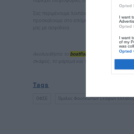
παρέχει πληροφορίες σε όλους τους ενδιαφε
Opted 
Σας περιμένουμε λοιπόν από κοντά για να συζη
I want 
προσκαλούμε στο επόμενο ταξίδι μας να έρθετ
Advertis
Opted 
μας με ασφάλεια .
I want t
of my P
was col
Opted 
Ακολουθήστε το
boatfishing.gr στο Google N
σκάφος, το ψάρεμα και την κατάδυση από την 
Tags
ΟΦΣΕ
Όμιλος Φουσκωτών Σκαφών Ελλάδο