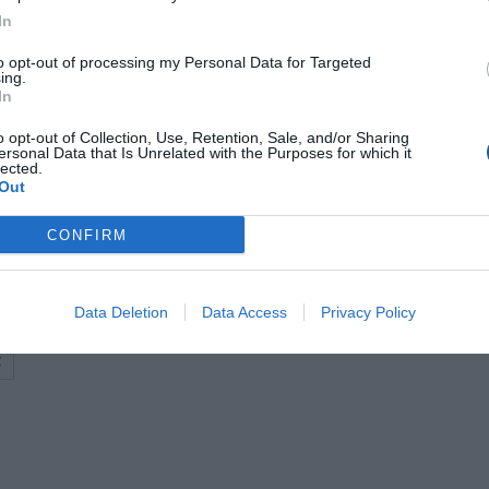
ρόμενους.
In
τήσουμε για τις δράσεις του ομίλου και να μας γνωρίσετε. Σα
to opt-out of processing my Personal Data for Targeted
ε με την μεγάλη παρέα του Ο.Φ.Σ.Ε. ώστε να ταξιδέψετε μαζ
ing.
In
o opt-out of Collection, Use, Retention, Sale, and/or Sharing
–
ersonal Data that Is Unrelated with the Purposes for which it
lected.
Out
ews
και μάθετε πρώτοι όλες τις θαλασσινές
ειδήσεις
για το
Ελλάδα και τον κόσμο
CONFIRM
Data Deletion
Data Access
Privacy Policy
ς