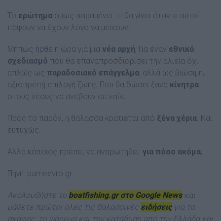
Το
ερώτημα
όμως παραμένει: τι θα γίνει όταν κι αυτοί
πάψουν να έχουν λόγο να μείνουν;
Μήπως ήρθε η ώρα για μια
νέα αρχή
; Για έναν
εθνικό
σχεδιασμό
που θα επαναπροσδιορίσει την αλιεία όχι
απλώς ως
παραδοσιακό επάγγελμα
, αλλά ως βιώσιμη,
αξιοπρεπή επιλογή ζωής; Που θα δώσει ξανά
κίνητρα
στους νέους να ανέβουν σε καΐκι;
Προς το παρόν, η θάλασσα κρατιέται από
ξένα χέρια
. Και
ευτυχώς.
Αλλά κάποιος πρέπει να αναρωτηθεί:
για πόσο ακόμα
;
Πηγή:
pameevro.gr
Ακολουθήστε το
boatfishing.gr στο Google News
και
μάθετε πρώτοι όλες τις θαλασσινές
ειδήσεις
για το
σκάφος, το ψάρεμα και την κατάδυση από την Ελλάδα και