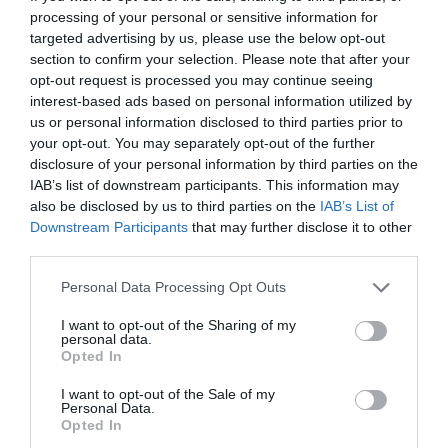
processing of your personal or sensitive information for
Σύμφωνα με έγκυρες πληροφορίες, περίπου 100
targeted advertising by us, please use the below opt-out
Αιγύπτιοι
αλιεργάτες
εργάζονται στην
Αλεξανδρούπολη
.
section to confirm your selection. Please note that after your
opt-out request is processed you may continue seeing
interest-based ads based on personal information utilized by
Οι περισσότεροι ζουν πάνω στα
σκάφη
. Εκεί κοιμούνται,
us or personal information disclosed to third parties prior to
τρώνε, μιλούν με τις
οικογένειές
τους στην Αίγυπτο.
your opt-out. You may separately opt-out of the further
disclosure of your personal information by third parties on the
Δεν έρχονται για
μόνιμη εγκατάσταση
. Έρχονται για
IAB’s list of downstream participants. This information may
μερικά χρόνια, μαζεύουν μεροκάματα, στέλνουν χρήματα
also be disclosed by us to third parties on the
IAB’s List of
πίσω, κι όταν «κλείσει ο κύκλος», επιστρέφουν.
Downstream Participants
that may further disclose it to other
third parties.
Οι αποδοχές τους δεν είναι ευκαταφρόνητες:
1.200 με
1.500
ευρώ καθαρά τον μήνα. Και καθώς ζουν πάνω στα
Personal Data Processing Opt Outs
καΐκια, τα έξοδα είναι ελάχιστα.
I want to opt-out of the Sharing of my
personal data.
Διαθέτουν
νόμιμα έγγραφα
,
πράσινες κάρτες
, και
Opted In
εργάζονται με συμβάσεις που ανανεώνονται από τους
I want to opt-out of the Sale of my
ιδιοκτήτες των σκαφών.
Personal Data.
Opted In
«Αν δεν ήταν οι Αιγύπτιοι,
θα είχαμε εγκαταλείψει
. Δεν