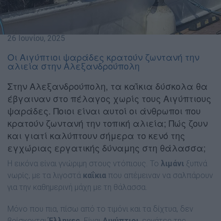
26 Ιουνίου, 2025
Οι Αιγύπτιοι ψαράδες κρατούν ζωντανή την
αλιεία στην Αλεξανδρούπολη
Στην Αλεξανδρούπολη, τα καΐκια δύσκολα θα
έβγαιναν στο πέλαγος χωρίς τους Αιγύπτιους
ψαράδες. Ποιοι είναι αυτοί οι άνθρωποι που
κρατούν ζωντανή την τοπική αλιεία; Πώς ζουν
και γιατί καλύπτουν σήμερα το κενό της
εγχώριας εργατικής δύναμης στη θάλασσα;
Η εικόνα είναι γνώριμη στους ντόπιους. Το
λιμάνι
ξυπνά
νωρίς, με τα λιγοστά
καΐκια
που απέμειναν να σαλπάρουν
για την καθημερινή μάχη με τη θάλασσα.
Μόνο που πια, πίσω από το τιμόνι και τα δίχτυα, δεν
βρίσκονται
Έλληνες
. Είναι
Αιγύπτιοι
, εργάτες της