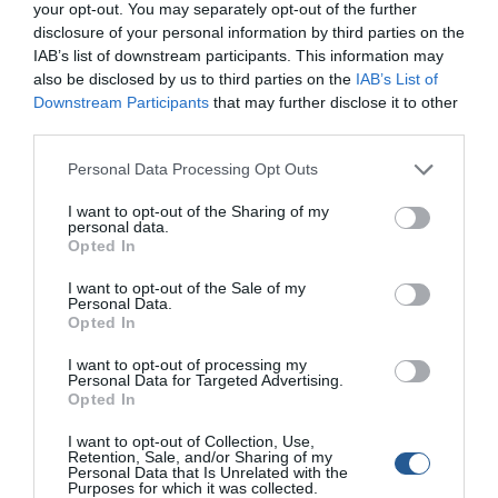
σχέδια διαχείρισης που έχουν κατατεθεί ως τώρα δεν
your opt-out. You may separately opt-out of the further
έχουν γίνει δεκτά από την Ευρωπαϊκή Επιτροπή. Σύμφωνα
disclosure of your personal information by third parties on the
με πρόσφατη (Αύγουστος 2016) έκθεση της Γενικής
IAB’s list of downstream participants. This information may
also be disclosed by us to third parties on the
IAB’s List of
Διεύθυνσης Αλιείας της Ευρωπαϊκής Επιτροπής (STECF-
Downstream Participants
that may further disclose it to other
16-15) μία χώρα μπορεί να επιτρέψει τη χρήση της
third parties.
βιντζότρατας μόνο αν έχει εκπονηθεί διαχειριστικό
σχέδιο που να το προβλέπει το οποίο θα πρέπει να είναι
Personal Data Processing Opt Outs
βασισμένο στην οικοσυστημική προσέγγιση και σε
I want to opt-out of the Sharing of my
επιστημονικά και οικονομοτεχνικά δεδομένα και θα
personal data.
πρέπει να θέτει ως στόχο την αποκατάσταση των
Opted In
ιχθυαποθεμάτων σε επίπεδα ανώτερα από τα σημερινά.
I want to opt-out of the Sale of my
Personal Data.
Ο Υπουργός Αγροτικής Ανάπτυξης φαίνεται να υποκύπτει
Opted In
στις συνεχείς πιέσεις των κατόχων των σκαφών με
I want to opt-out of processing my
βιντζότρατα, αγνοώντας τις μη αναστρέψιμες
Personal Data for Targeted Advertising.
επιπτώσεις στο θαλάσσιο οικοσύστημα αλλά και τα
Opted In
συμφέροντα των αλιέων παράκτιας ήπιας αλιείας που
I want to opt-out of Collection, Use,
αποτελούν τη συντριπτική πλειοψηφία των αλιέων
Retention, Sale, and/or Sharing of my
Personal Data that Is Unrelated with the
(περίπου 95%). Η απόφαση δεν έχει καν λάβει υπόψη τις
Purposes for which it was collected.