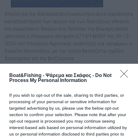
Απειλή για την θαλάσσια βιοποικιλότητα αλλά παράλληλα
καταστρατήγηση των αρχών και των διατάξεων εθνικού
και ευρωπαϊκού δικαίου που διέπουν την βιώσιμη αλιεία
αποτελεί η Υπουργική απόφαση 6719/146097 της 30-12-
2016 του Υπουργού Αγροτικής ανάπτυξης και τροφίμων, κ.
Βαγγέλη Αποστόλου, με την οποία θεσπίζεται σχέδιο
διαχείρισης για την βιτζότρατα.
Όπως έχουν επανειλημμένως τονίσει οι Οικολόγοι
Boat&Fishing - Ψάρεμα και Σκάφος -
Do Not
Πράσινοι, αλλά και σε Ευρωπαϊκό επίπεδο οι Ευρωπαίοι
Process My Personal Information
Πράσινοι, η βιντζότρατα είναι ένα αλιευτικό εργαλείο το
οποίο λειτουργεί σαρωτικά και έχει καταστροφικά
If you wish to opt-out of the sale, sharing to third parties, or
αποτελέσματα στους ιχθυοπληθυσμούς και την θαλάσσια
processing of your personal or sensitive information for
targeted advertising by us, please use the below opt-out
βιοποικιλότητα. Η Ευρωπαϊκή Επιτροπή επιβεβαιώνει την
section to confirm your selection. Please note that after your
κατάσταση αυτή. Μετά από σχετικές αποφάσεις της ΕΕ η
opt-out request is processed you may continue seeing
βιντζότρατα τελούσε υπό απαγόρευση μέχρι τον
interest-based ads based on personal information utilized by
Δεκέμβριο του 2014. Επίσης αξίζει να σημειωθεί, ότι τα
us or personal information disclosed to third parties prior to