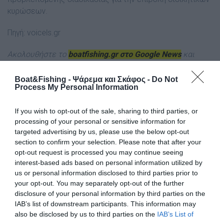
κυρώσεων.
Πηγή: voicels.gr
Ακολουθήστε το
boatfishing.gr στο Google News
και
μάθετε πρώτοι όλες τις θαλασσινές
ειδήσεις
για το
σκάφος, το ψάρεμα και την κατάδυση από την Ελλάδα και
Boat&Fishing - Ψάρεμα και Σκάφος -
Do Not
Process My Personal Information
τον κόσμ
ο.
Tags
If you wish to opt-out of the sale, sharing to third parties, or
processing of your personal or sensitive information for
targeted advertising by us, please use the below opt-out
Ιθάκη
Λιμεναρχείο Ιθάκης
section to confirm your selection. Please note that after your
opt-out request is processed you may continue seeing
interest-based ads based on personal information utilized by
us or personal information disclosed to third parties prior to
your opt-out. You may separately opt-out of the further
disclosure of your personal information by third parties on the
IAB’s list of downstream participants. This information may
also be disclosed by us to third parties on the
IAB’s List of