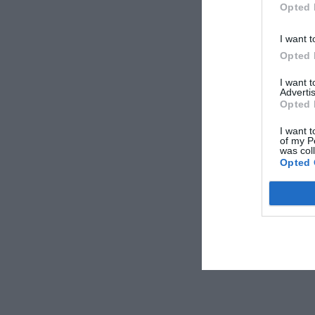
Opted 
I want t
Opted 
I want 
Advertis
Opted 
I want t
of my P
was col
Opted 