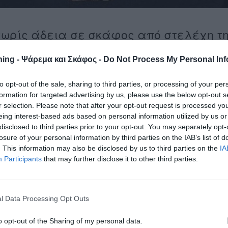
ωρίς άδεια σε σκάφος από στελέχη τ
ing - Ψάρεμα και Σκάφος -
Do Not Process My Personal Inf
ύν τα στελέχη της Λιμενικής Αρχής Πάτρας, συνελήφθη από
, 37χρονος Ελληνικής καταγωγής, διότι χειριζόταν υπό την
to opt-out of the sale, sharing to third parties, or processing of your per
 παράλληλα δεν διέθετε άδεια χειριστή ταχύπλοου σκάφους.
formation for targeted advertising by us, please use the below opt-out s
r selection. Please note that after your opt-out request is processed y
Τμήμα Αιγίου του Κεντρικού Λιμεναρχείου Πάτρας.
eing interest-based ads based on personal information utilized by us or
disclosed to third parties prior to your opt-out. You may separately opt-
losure of your personal information by third parties on the IAB’s list of
. This information may also be disclosed by us to third parties on the
IA
Participants
that may further disclose it to other third parties.
χείο Πάτρας
l Data Processing Opt Outs
o opt-out of the Sharing of my personal data.