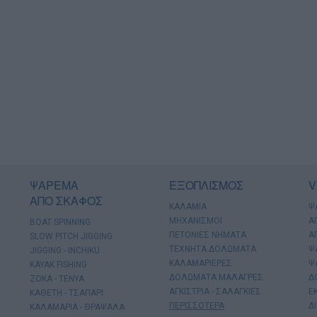
ΨΑΡΕΜΑ
ΕΞΟΠΛΙΣΜΟΣ
V
ΑΠΟ ΣΚΑΦΟΣ
ΚΑΛΑΜΙΑ
Ψ
ΜΗΧΑΝΙΣΜΟΙ
Α
BOAT SPINNING
ΠΕΤΟΝΙΕΣ ΝΗΜΑΤΑ
Α
SLOW PITCH JIGGING
ΤΕΧΝΗΤΑ ΔΟΛΩΜΑΤΑ
Ψ
JIGGING - INCHIKU
ΚΑΛΑΜΑΡΙΕΡΕΣ
Ψ
KAYAK FISHING
ΔΟΛΩΜΑΤΑ ΜΑΛΑΓΡΕΣ
Δ
ΖΟΚΑ - ΤΕΝΥΑ
ΑΓΚΙΣΤΡΙΑ - ΣΑΛΑΓΚΙΕΣ
Ε
ΚΑΘΕΤΗ - ΤΣΑΠΑΡΙ
ΠΕΡΙΣΣΟΤΕΡΑ
Δ
ΚΑΛΑΜΑΡΙΑ - ΘΡΑΨΑΛΑ