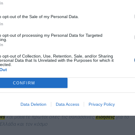
In
o opt-out of the Sale of my Personal Data.
In
to opt-out of processing my Personal Data for Targeted
ing.
In
o opt-out of Collection, Use, Retention, Sale, and/or Sharing
ersonal Data that Is Unrelated with the Purposes for which it
lected.
Out
CONFIRM
–
Data Deletion
Data Access
Privacy Policy
ews
και μάθετε πρώτοι όλες τις θαλασσινές
ειδήσεις
για το
Ελλάδα και τον κόσμο