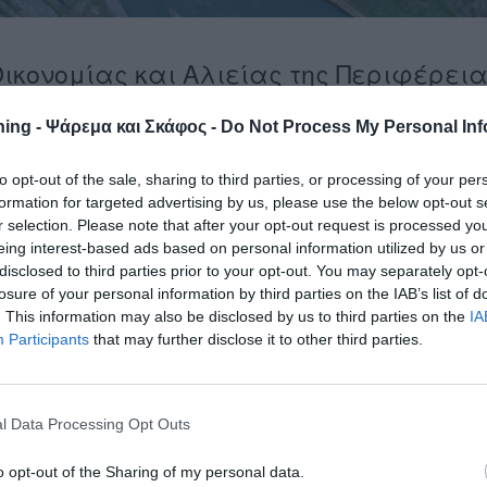
Οικονομίας και Αλιείας της Περιφέρει
μα Αλιείας ανακοινώνονται τα εξής:
ing - Ψάρεμα και Σκάφος -
Do Not Process My Personal Inf
ερασιτεχνικής αλιείας ιχθύων και λοιπών υδρόβιων ζώων, με
της αναπαραγωγής των ιχθυοπληθυσμών αυτών, στους
to opt-out of the sale, sharing to third parties, or processing of your per
 Αλμωπαίο, Στρυμόνα, Λουδία, ποτάμι Γουμένισσας, Γοργόπης,
formation for targeted advertising by us, please use the below opt-out s
ομό Δράμας (θυρόφραγμα οικισμού Συμβολής) και σε όλους του
r selection. Please note that after your opt-out request is processed y
eing interest-based ads based on personal information utilized by us or
τα και υδάτινα κανάλια αυτών, καθώς και σε όλα τα λοιπά
disclosed to third parties prior to your opt-out. You may separately opt-
ς της τεχνητής λίμνης Άγρα, από την Πέμπτη 20 Απριλίου 202
losure of your personal information by third parties on the IAB’s list of
υ 2023 και ώρα 12 μ.μ.
. This information may also be disclosed by us to third parties on the
IA
Participants
that may further disclose it to other third parties.
ίες έχουν την αρμοδιότητα τήρησης – εφαρμογής της απόφαση
.
ωνα με τις ισχύουσες διατάξεις.
l Data Processing Opt Outs
ατα Αλιείας των Περιφερειακών Ενοτήτων:
o opt-out of the Sharing of my personal data.