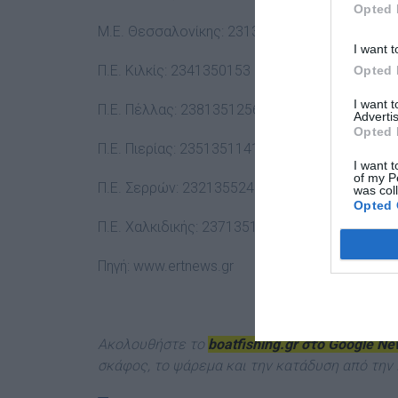
Opted 
Μ.Ε. Θεσσαλονίκης: 231333038
I want t
Π.Ε. Κιλκίς: 2341350153
Opted 
I want 
Π.Ε. Πέλλας: 2381351256
Advertis
Opted 
Π.Ε. Πιερίας: 2351351141
I want t
of my P
Π.Ε. Σερρών: 2321355248
was col
Opted 
Π.Ε. Χαλκιδικής: 2371351343
Πηγή:
www.ertnews.gr
Ακολουθήστε το
boatfishing.gr στο Google N
σκάφος, το ψάρεμα και την κατάδυση από την 