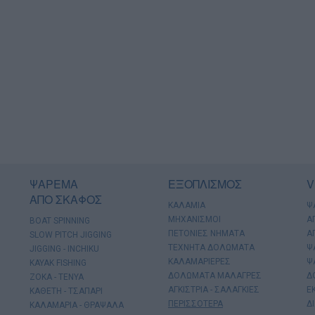
ΨΑΡΕΜΑ
ΕΞΟΠΛΙΣΜΟΣ
V
ΑΠΟ ΣΚΑΦΟΣ
ΚΑΛΑΜΙΑ
Ψ
ΜΗΧΑΝΙΣΜΟΙ
Α
BOAT SPINNING
ΠΕΤΟΝΙΕΣ ΝΗΜΑΤΑ
Α
SLOW PITCH JIGGING
ΤΕΧΝΗΤΑ ΔΟΛΩΜΑΤΑ
Ψ
JIGGING - INCHIKU
ΚΑΛΑΜΑΡΙΕΡΕΣ
Ψ
KAYAK FISHING
ΔΟΛΩΜΑΤΑ ΜΑΛΑΓΡΕΣ
Δ
ΖΟΚΑ - ΤΕΝΥΑ
ΑΓΚΙΣΤΡΙΑ - ΣΑΛΑΓΚΙΕΣ
Ε
ΚΑΘΕΤΗ - ΤΣΑΠΑΡΙ
ΠΕΡΙΣΣΟΤΕΡΑ
Δ
ΚΑΛΑΜΑΡΙΑ - ΘΡΑΨΑΛΑ