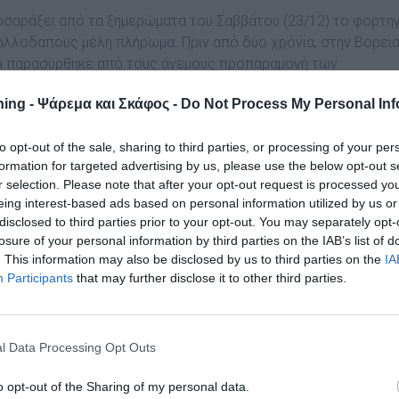
οσαράξει από τα ξημερώματα του Σαββάτου (23/12) το φορτη
2 αλλοδαπούς μέλη πλήρωμα. Πριν από δύο χρόνια, στην Βόρει
ra παρασύρθηκε από τους άνεμους προπαραμονή των
το νησί και δόθηκε μάχη με το χρόνο και κόντρα στις καιρικ
ing - Ψάρεμα και Σκάφος -
Do Not Process My Personal Inf
 πληρώματος.
, που μεταφέρει 2.700 τόνους αλεύρι και είχε αναχωρήσει α
to opt-out of the sale, sharing to third parties, or processing of your per
το, έχει μικρή εισροή υδάτων στο μηχανοστάσιό του. Λόγω τ
formation for targeted advertising by us, please use the below opt-out s
r selection. Please note that after your opt-out request is processed y
ιοχή, δεν μπόρεσε να προσεγγίσει πλοίο ανοιχτής θαλάσσης
eing interest-based ads based on personal information utilized by us or
disclosed to third parties prior to your opt-out. You may separately opt-
losure of your personal information by third parties on the IAB’s list of
μικού ναυτικού ενώ τα μέλη του πληρώματος, 9 Ουκρανοί και
. This information may also be disclosed by us to third parties on the
IA
εία τους, έχουν επιβιβαστεί για προληπτικούς λόγους σε
Participants
that may further disclose it to other third parties.
άξου που άμεσα ενημέρωσαν τις λιμενικές αρχές για το
l Data Processing Opt Outs
ε μία κοντινή σπηλιά στη παραλία και συνεχίζονται έως και
υς απομακρύνουν από τη περιοχή.
o opt-out of the Sharing of my personal data.