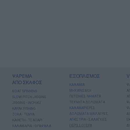
ΨΑΡΕΜΑ
ΕΞΟΠΛΙΣΜΟΣ
V
ΑΠΟ ΣΚΑΦΟΣ
ΚΑΛΑΜΙΑ
Ψ
ΜΗΧΑΝΙΣΜΟΙ
Α
BOAT SPINNING
ΠΕΤΟΝΙΕΣ ΝΗΜΑΤΑ
Α
SLOW PITCH JIGGING
ΤΕΧΝΗΤΑ ΔΟΛΩΜΑΤΑ
Ψ
JIGGING - INCHIKU
ΚΑΛΑΜΑΡΙΕΡΕΣ
Ψ
KAYAK FISHING
ΔΟΛΩΜΑΤΑ ΜΑΛΑΓΡΕΣ
Δ
ΖΟΚΑ - ΤΕΝΥΑ
ΑΓΚΙΣΤΡΙΑ - ΣΑΛΑΓΚΙΕΣ
Ε
ΚΑΘΕΤΗ - ΤΣΑΠΑΡΙ
ΠΕΡΙΣΣΟΤΕΡΑ
Δ
ΚΑΛΑΜΑΡΙΑ - ΘΡΑΨΑΛΑ