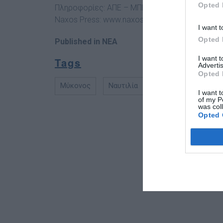
Opted 
Πληροφορίες: ΑΠΕ – ΜΠΕ
Naxos Press:
www.naxospress.gr
I want t
Opted 
Published in
NEA
I want 
Tags
Advertis
Opted 
Μύκονος
Ναυτιλία
Προσάραξη
I want t
of my P
was col
Opted 