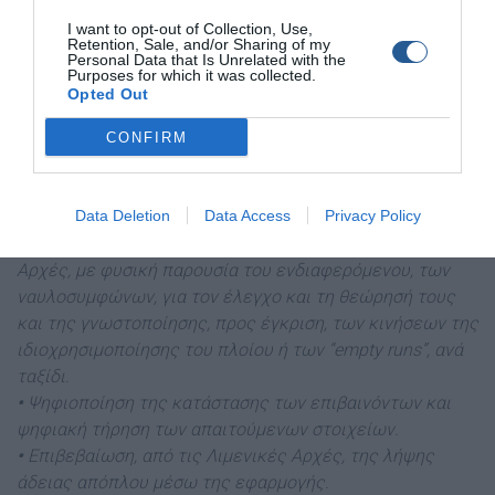
διάρκειας ναύλωσης, η οποία μέχρι σήμερα υλοποιείται
I want to opt-out of Collection, Use,
μέσω μιας εξαιρετικά σύνθετης γραφειοκρατικής
Retention, Sale, and/or Sharing of my
διαδικασίας.
Personal Data that Is Unrelated with the
Purposes for which it was collected.
•
Ψηφιοποίηση – απλούστευση των διαδικασιών
Opted Out
υποβολής στις αρμόδιες ελεγκτικές αρχές του
Υ.ΝΑ.Ν.Π., του ΥΠ.ΕΘ.Ο.Ο. και της Α.Α.Δ.Ε. των
CONFIRM
απαιτούμενων στοιχείων (i) του ναυλοσυμφώνου ή (ii)
της ιδιοχρησιμοποίησης πλοίου ή (iii) της εκτέλεσης
μεμονωμένων κινήσεων πλοίου κενού επιβατών.
Data Deletion
Data Access
Privacy Policy
•
Κατάργηση υποχρέωσης υποβολής στις Λιμενικές
Αρχές, με φυσική παρουσία του ενδιαφερόμενου, των
ναυλοσυμφώνων, για τον έλεγχο και τη θεώρησή τους
και της γνωστοποίησης, προς έγκριση, των κινήσεων της
ιδιοχρησιμοποίησης του πλοίου ή των “empty runs”, ανά
ταξίδι.
•
Ψηφιοποίηση της κατάστασης των επιβαινόντων και
ψηφιακή τήρηση των απαιτούμενων στοιχείων.
•
Επιβεβαίωση, από τις Λιμενικές Αρχές, της λήψης
άδειας απόπλου μέσω της εφαρμογής.