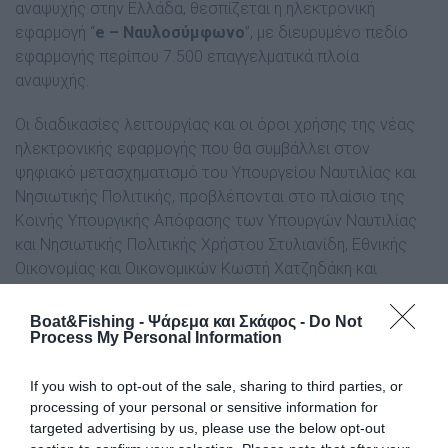
αναψυχής στην Ελλάδα, θεσπίζεται η ηλεκτρονική
εφαρμογή “
e – Ναυλοσύμφωνο
”, με διευρυμένο πεδίο
εφαρμογής περίπου 7.500 επαγγελματικά πλοία
αναψυχής.
Οι διαδικασίες λειτουργίας και οι όροι χρήσης της νέας
ηλεκτρονικής εφαρμογής που θα συμβάλλει στον
ψηφιακό μετασχηματισμό του Υπουργείου Ναυτιλίας και
Νησιωτικής Πολιτικής, προβλέπονται στο πλαίσιο της
Κοινής Υπουργικής Απόφασης των Υπουργών Ναυτιλίας
και Νησιωτικής Πολιτικής Χρήστου Στυλιανίδη, Εθνικής
Οικονομίας και Οικονομικών Κωστή Χατζηδάκη και
Ψηφιακής Διακυβέρνησης Δημήτρη Παπαστεργίου (ΦΕΚ Β΄
3798/ 1.7.2024).
Boat&Fishing - Ψάρεμα και Σκάφος -
Do Not
Process My Personal Information
Το Υπουργείο Ναυτιλίας και Νησιωτικής Πολιτικής,
έχοντας θέσει φέτος σε παραγωγική λειτουργία την
If you wish to opt-out of the sale, sharing to third parties, or
ηλεκτρονική εφαρμογή “
processing of your personal or sensitive information for
e – CharterPermission
” – το
targeted advertising by us, please use the below opt-out
πρώτο ψηφιακό εργαλείο που αφορά αμιγώς στη