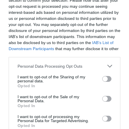
section to confirm your selection. Please note that after your
δραστηριοποίηση των επαγγελματικών πλοίων αναψυχής
opt-out request is processed you may continue seeing
στη χώρα – προχώρησε στην ανάληψη και υλοποίηση της
interest-based ads based on personal information utilized by
δεύτερης νομοθετικής πρωτοβουλίας.
us or personal information disclosed to third parties prior to
your opt-out. You may separately opt-out of the further
Η Κ.Υ.Α. εκδόθηκε προς τον σκοπό επίτευξης, όχι μόνο
disclosure of your personal information by third parties on the
της ψηφιοποίησης αλλά και της απλούστευσης και του
IAB’s list of downstream participants. This information may
εκσυγχρονισμού των διαδικασιών που προβλέπεται να
also be disclosed by us to third parties on the
IAB’s List of
Downstream Participants
that may further disclose it to other
διευθετούνται μέσω της εφαρμογής, προσφέροντας τη
third parties.
δυνατότητα της ομαλής μετάβασης από το έντυπο
ναυλοσύμφωνο και την υποχρεωτικότητα για φυσική
Personal Data Processing Opt Outs
παρουσία στις Αρχές στον, σταδιακά, πλήρη ψηφιακό
μετασχηματισμό τους.
I want to opt-out of the Sharing of my
personal data.
Opted In
Ειδικότερα, η εφαρμογή προβλέπει, ενδεικτικά, τα
κάτωθι:
I want to opt-out of the Sale of my
Personal Data.
Opted In
•
Να διαλειτουργεί, κατ’ αρχήν, με έξι πληροφοριακά
συστήματα του Δημοσίου.
I want to opt-out of processing my
Personal Data for Targeted Advertising.
•
Αυτοματοποίηση της διαδικασίας υπολογισμού της
Opted In