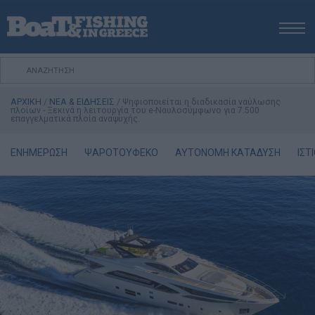
ΑΡΧΙΚΗ
ΝΕΑ
ΑΡΧΙΚΗ
/
ΝΕΑ & ΕΙΔΗΣΕΙΣ
/
Ψηφιοποιείται η διαδικασία ναύλωσης
ΕΚΔΟΣΕΙΣ
πλοίων - Ξεκινά η λειτουργία του e-Ναυλοσύμφωνο για 7.500
επαγγελματικά πλοία αναψυχής.
ΨΑΡΕΜΑ ΑΠΟ ΑΚΤΗ
ΨΑΡΕΜΑ ΑΠΟ ΣΚΑΦΟΣ
ΕΝΗΜΕΡΩΣΗ
ΨΑΡΟΤΟΥΦΕΚΟ
ΑΥΤΟΝΟΜΗ ΚΑΤΑΔΥΣΗ
ΙΣΤ
ΨΑΡΟΤΟΥΦΕΚΟ
ΣΚΑΦΟΣ
VIDEO
ΕΞΟΠΛΙΣΜΟΣ
ΘΕΣΣΑΛΟΝΙΚΗ BOAT & FISHING SHOW 2025
BOAT & FISHING SHOW 2025