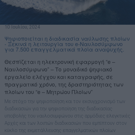
10 Ιουλίου, 2024
Ψηφιοποιείται η διαδικασία ναύλωσης πλοίων
- Ξεκινά η λειτουργία του e-Ναυλοσύμφωνο
για 7.500 επαγγελματικά πλοία αναψυχής.
Θεσπίζεται η ηλεκτρονική εφαρμογή “e –
Ναυλοσύμφωνο” – Το μοναδικό ψηφιακό
εργαλείο ελέγχου και καταγραφής, σε
πραγματικό χρόνο, της δραστηριότητας των
πλοίων του “e – Μητρώου Πλοίων”
Με στόχο την ψηφιοποίηση και τον εκσυγχρονισμό των
διαδικασιών για την ψηφιοποίηση της διαδικασίας
υποβολής του ναυλοσυμφώνου στις αρμόδιες ελεγκτικές
Αρχές και των λοιπών διαδικασιών που εμπίπτουν στον
κύκλο της εκμετάλλευσης επαγγελματικών πλοίων