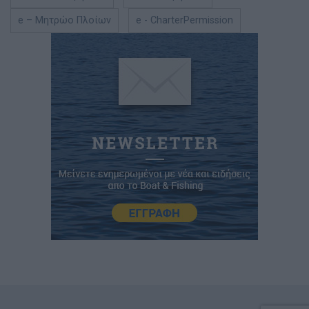
e – Μητρώο Πλοίων
e - CharterPermission