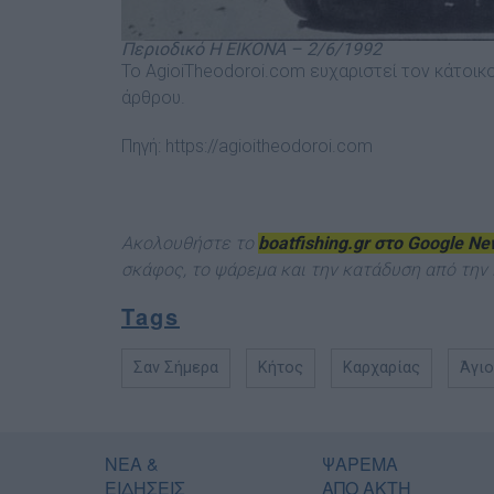
Περιοδικό Η ΕΙΚΟΝΑ – 2/6/1992
Το AgioiTheodoroi.com ευχαριστεί τον κάτοικ
άρθρου.
Πηγή:
https://agioitheodoroi.com
Ακολουθήστε το
boatfishing.gr στο Google N
σκάφος, το ψάρεμα και την κατάδυση από την 
Tags
Σαν Σήμερα
Κήτος
Καρχαρίας
Άγι
ΝΕΑ &
ΨΑΡΕΜΑ
ΕΙΔΗΣΕΙΣ
ΑΠΟ ΑΚΤΗ