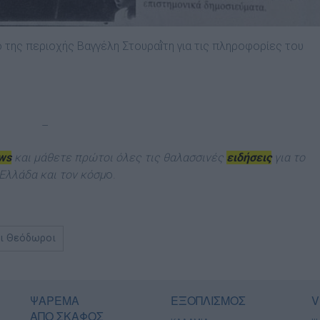
ο της περιοχής Βαγγέλη Στουραῒτη για τις πληροφορίες του
–
ews
και μάθετε πρώτοι όλες τις θαλασσινές
ειδήσεις
για το
Ελλάδα και τον κόσμ
ο.
οι Θεόδωροι
ΨΑΡΕΜΑ
ΕΞΟΠΛΙΣΜΟΣ
V
ΑΠΟ ΣΚΑΦΟΣ