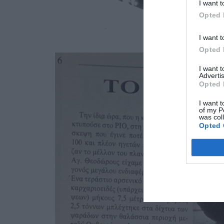
I want t
Opted 
I want t
Opted 
I want 
Advertis
Opted 
I want t
of my P
was col
Opted 