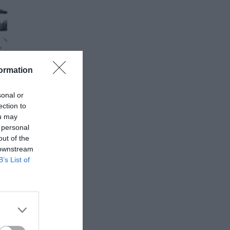
ormation
sonal or
ection to
ou may
 personal
out of the
 downstream
B’s List of