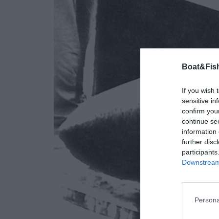
Boat&Fish
If you wish 
sensitive in
confirm you
continue se
information 
further disc
participants
Downstream 
Persona