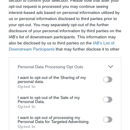
section to confirm your selection. Please note that after your
opt-out request is processed you may continue seeing
Η
Thrace Labea
, ένας από τους πρώτους συνεργάτες
interest-based ads based on personal information utilized by
της Saxdor, έχει αναπτύξει ένα ευέλικτο επιχειρηματικό
us or personal information disclosed to third parties prior to
μοντέλο, το οποίο εφαρμόζεται πλέον και στις νέες
your opt-out. You may separately opt-out of the further
αγορές. Έχουν ήδη δημιουργηθεί τοπικές ομάδες σε
disclosure of your personal information by third parties on the
Βουλγαρία και Ρουμανία για την παροχή ολοκληρωμένων
IAB’s list of downstream participants. This information may
υπηρεσιών πώλησης και υποστήριξης μετά την πώληση,
also be disclosed by us to third parties on the
IAB’s List of
ενώ στην Αλβανία έχει εγκαθιδρυθεί συνεργασία με
Downstream Participants
that may further disclose it to other
third parties.
τοπικό εταίρο για την κάλυψη της αυξανόμενης ζήτησης.
Personal Data Processing Opt Outs
Ο Jon Hautamäki, Διευθυντής Πωλήσεων της
Saxdor
Yachts, δήλωσε: «
Η επέκταση των αρμοδιοτήτων της
I want to opt-out of the Sharing of my
personal data.
Thrace Labea σε Βουλγαρία, Ρουμανία και Αλβανία
Opted In
αντικατοπτρίζει την εξαιρετική απόδοσή της και την
αυξανόμενη εμπιστοσύνη στη Saxdor στην περιοχή
».
I want to opt-out of the Sale of my
Personal Data.
Opted In
Ο Νίκος Ζαρίφης, Διευθύνων Σύμβουλος της Thrace
Labea, πρόσθεσε: «
Είμαστε ενθουσιασμένοι που κάνουμε
I want to opt-out of processing my
Personal Data for Targeted Advertising.
αυτό το επόμενο βήμα με τη Saxdor. Η Νοτιοανατολική
Opted In