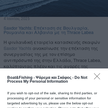
4 Ιουνίου, 2025
Saxdor Yachts: Επέκταση σε Βουλγαρία,
Ρουμανία και Αλβανία με τη Thrace Labea
Η φινλανδική εταιρεία κατασκευής σκαφών
Saxdor Yachts
ανακοίνωσε την επέκταση της
συνεργασίας της με τον επίσημο
αντιπρόσωπό της στην Ελλάδα, Thrace Labea,
καλύπτοντας πλέον και τις αγορές της
Βουλγαρίας, της Ρουμανίας και της
Αλβανίας.
Boat&Fishing - Ψάρεμα και Σκάφος -
Do Not
Process My Personal Information
Αυτή η κίνηση ενισχύει την παρουσία της μάρκας στη
Νοτιοανατολική Ευρώπη, ανταποκρινόμενη στη διαρκώς
If you wish to opt-out of the sale, sharing to third parties, or
αυξανόμενη ζήτηση για τα καινοτόμα και υψηλών
processing of your personal or sensitive information for
επιδόσεων σκάφη της.
targeted advertising by us, please use the below opt-out