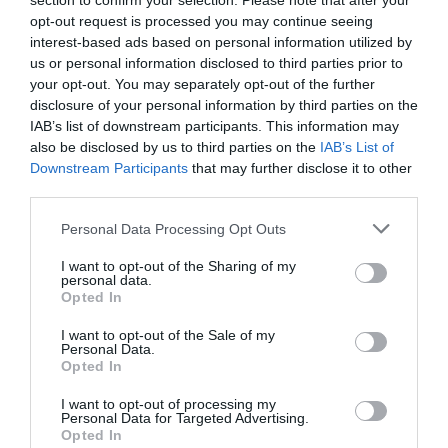
section to confirm your selection. Please note that after your
κατάδυσης Χρήστος Παπαδόπουλος και Κώστας
opt-out request is processed you may continue seeing
Μαδούρος.
interest-based ads based on personal information utilized by
Το σχολείο πρώτου επιπέδου είναι σχεδιασμένο για να
us or personal information disclosed to third parties prior to
your opt-out. You may separately opt-out of the further
καλύψει τις ανάγκες των ελεύθερων δυτών με ελάχιστη
disclosure of your personal information by third parties on the
έως μικρή εμπειρία στο νερό.
IAB’s list of downstream participants. This information may
Σκοπός του είναι να βοηθήσει το μαθητή να αναπτύξει
also be disclosed by us to third parties on the
IAB’s List of
βασικές δεξιότητες, γνώσεις και πρωτόκολλα
Downstream Participants
that may further disclose it to other
ασφαλείας τα οποία είναι απαραίτητα για να μπορεί να
third parties.
απολαμβάνει με ασφαλή τρόπο την ευχαρίστηση που
Personal Data Processing Opt Outs
προσφέρει η κατάδυση με το κράτημα της αναπνοής.
Για περισσότερες πληροφορίες σχετικά με τη δομή του
I want to opt-out of the Sharing of my
σχολείου ακολουθήστε το παρακάτω link
personal data.
Opted In
:
http://
www.hellasfreedivers.
gr/
#!aida-1/c19w1
Πληροφορίες και δηλώσεις συμμετοχής ως τις 10
I want to opt-out of the Sale of my
Σεπτεμβρίου στο
hellasfreedivers@gmail.com
Personal Data.
Opted In
Tags
I want to opt-out of processing my
Personal Data for Targeted Advertising.
Opted In
Σχολείο Ελεύθερης Κατάδυσης
AIDA