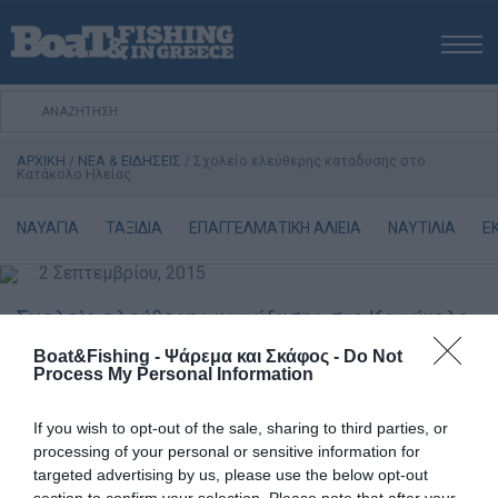
ΑΡΧΙΚΗ
ΝΕΑ
ΑΡΧΙΚΗ
/
ΝΕΑ & ΕΙΔΗΣΕΙΣ
/
Σχολείο ελεύθερης κατάδυσης στο
ΕΚΔΟΣΕΙΣ
Κατάκολο Ηλείας
ΨΑΡΕΜΑ ΑΠΟ ΑΚΤΗ
ΝΑΥΑΓΙΑ
ΤΑΞΙΔΙΑ
ΕΠΑΓΓΕΛΜΑΤΙΚΗ ΑΛΙΕΙΑ
ΝΑΥΤΙΛΙΑ
Ε
ΨΑΡΕΜΑ ΑΠΟ ΣΚΑΦΟΣ
2 Σεπτεμβρίου, 2015
ΨΑΡΟΤΟΥΦΕΚΟ
ΣΚΑΦΟΣ
Σχολείο ελεύθερης κατάδυσης στο Κατάκολο
Ηλείας
VIDEO
Boat&Fishing - Ψάρεμα και Σκάφος -
Do Not
Process My Personal Information
ΕΞΟΠΛΙΣΜΟΣ
Οι Hellas Freedivers διοργανώνουν εκπαιδευτική βαθμίδα
Α΄ επιπέδου
με πιστοποίηση από την AIDA International
ΘΕΣΣΑΛΟΝΙΚΗ BOAT & FISHING SHOW 2025
If you wish to opt-out of the sale, sharing to third parties, or
στο Κατάκολο Ηλείας.
BOAT & FISHING SHOW 2025
processing of your personal or sensitive information for
Οι ημερομηνίες διεξαγωγής είναι
11-12-13 Σεπτεμβρίου
.
targeted advertising by us, please use the below opt-out
Στο σχολείο διδάσκουν οι εκπαιδευτές ελεύθερης