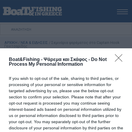
ΑΡΧΙΚΗ
ΝΕΑ
ΑΡΧΙΚΗ
/
ΝΕΑ & ΕΙΔΗΣΕΙΣ
/
Σεμινάρια ψαρέματος στο Captain Hook
ΕΚΔΟΣΕΙΣ
Γενιτσαρίδης
ΨΑΡΕΜΑ ΑΠΟ ΑΚΤΗ
Boat&Fishing - Ψάρεμα και Σκάφος -
Do Not
ΑΥΤΟΝΟΜΗ ΚΑΤΑΔΥΣΗ
ΙΣΤΙΟΠΛΟΙΑ
ΟΙΚΟΛΟΓΙΑ
ΝΑΥΑΓΙΑ
ΨΑΡΕΜΑ ΑΠΟ ΣΚΑΦΟΣ
Process My Personal Information
ΨΑΡΟΤΟΥΦΕΚΟ
If you wish to opt-out of the sale, sharing to third parties, or
ΣΚΑΦΟΣ
12 Νοεμβρίου, 2015
processing of your personal or sensitive information for
VIDEO
targeted advertising by us, please use the below opt-out
Σεμινάρια ψαρέματος στο Captain Hook
section to confirm your selection. Please note that after your
Γενιτσαρίδης
ΕΞΟΠΛΙΣΜΟΣ
opt-out request is processed you may continue seeing
ΘΕΣΣΑΛΟΝΙΚΗ BOAT & FISHING SHOW 2025
interest-based ads based on personal information utilized by
Το Σάββατο 7 Φεβρουαρίου πραγματοποιήθηκε στο
us or personal information disclosed to third parties prior to
BOAT & FISHING SHOW 2025
κατάστημα Captain Hook Γενιτσαρίδης στο Ηράκλειο
your opt-out. You may separately opt-out of the further
Κρήτης σεμινάριο ψαρέματος με την τεχνική μολύβι
disclosure of your personal information by third parties on the