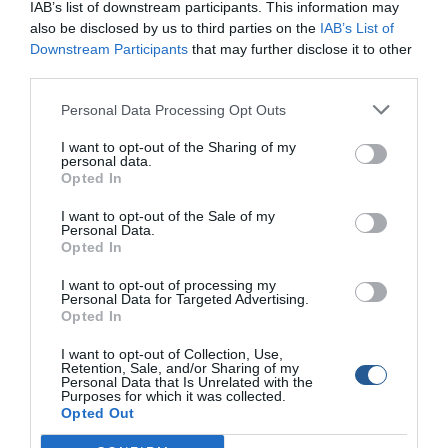
φύλακα από το Νίκο Γαλανό ενώ στη συνέχεια ο
IAB’s list of downstream participants. This information may
Μανώλης Δαμιανάκης έλυσε απορίες στους
also be disclosed by us to third parties on the
IAB’s List of
Downstream Participants
that may further disclose it to other
παρευρισκόμενους όσο αφορά το ψάρεμα με Inchiku. Στο
third parties.
κατάμεστο χώρο από φίλους ψαράδες της περιοχής
αλλά και από την γύρω περιοχή που είχαν έλθει να
Personal Data Processing Opt Outs
παρακολουθήσουν τα σεμινάρια αυτά ακολούθησε η κοπή
της πίτας του καταστήματος.
I want to opt-out of the Sharing of my
personal data.
Opted In
Tags
I want to opt-out of the Sale of my
Personal Data.
CaptainHook Γενιτσαρίδης
Opted In
I want to opt-out of processing my
Personal Data for Targeted Advertising.
Opted In
I want to opt-out of Collection, Use,
Retention, Sale, and/or Sharing of my
Personal Data that Is Unrelated with the
Purposes for which it was collected.
Opted Out