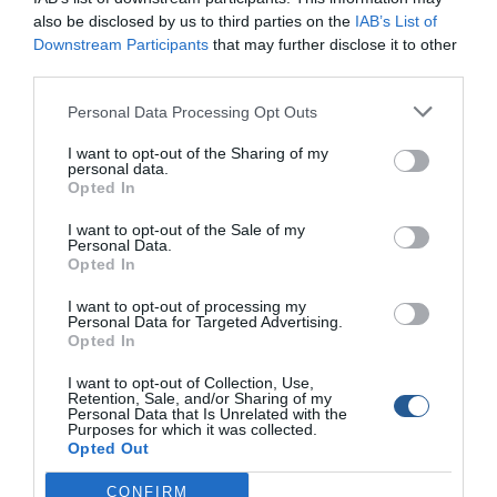
Άμεσα κινητοποιήθηκαν μονάδες έρευνας, διάσωσης και
also be disclosed by us to third parties on the
IAB’s List of
ρυμούλκησης της Τουρκικής Ακτοφυλακής, οι οποίες
Downstream Participants
that may further disclose it to other
έσπευσαν στο σημείο για παροχή συνδρομής.
third parties.
Personal Data Processing Opt Outs
İstanbul Küçükçekmece açıklarında iki tanker henüz
belirlenemeyen nedenle birbirine temas etti
I want to opt-out of the Sharing of my
personal data.
Opted In
141 metre boyundaki "Kalbajar" ve 115 metre
boyundaki "Alatepe" isimli tankerlerin kurtarılması için
I want to opt-out of the Sale of my
Personal Data.
çalışmalar sürüyor
https://t.co/xBdC3xmIgJ
Opted In
pic.twitter.com/glZx5nnVR3
I want to opt-out of processing my
Personal Data for Targeted Advertising.
— Anadolu Ajansı (@anadoluajansi)
December 30,
Opted In
2025
I want to opt-out of Collection, Use,
Retention, Sale, and/or Sharing of my
Δεν έχει γίνει ακόμη γνωστή η κατάσταση των δύο
Personal Data that Is Unrelated with the
Purposes for which it was collected.
δεξαμενόπλοιων ούτε τα αίτια που οδήγησαν στην
Opted Out
εκπομπή των σημάτων κινδύνου.
CONFIRM