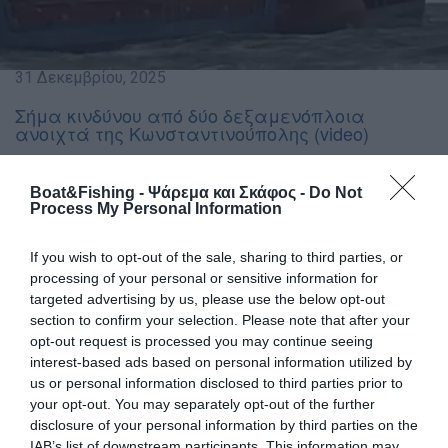
31 Δεκεμβρίου, 2025
Σήμα κινδύνου από δύο δεξαμενόπλοια
ανοιχτά της Κωνσταντινούπολης (video)
Σε κατάσταση αυξημένης επιφυλακής
Boat&Fishing - Ψάρεμα και Σκάφος -
Do Not
τέθηκαν το μεσημέρι οι λιμενικές αρχές της
Process My Personal Information
Κωνσταντινούπολης, όταν δύο δεξαμενόπλοια
με σημαίες Αζερμπαϊτζάν και Τουρκίας
If you wish to opt-out of the sale, sharing to third parties, or
εξέπεμψαν σήμα κινδύνου ανοιχτά της
processing of your personal or sensitive information for
περιοχής Φλόρια.
targeted advertising by us, please use the below opt-out
section to confirm your selection. Please note that after your
opt-out request is processed you may continue seeing
Τα πλοία
KALBAJAR
(141 μέτρα) και
ALATEPE
(115
interest-based ads based on personal information utilized by
μέτρα) εξέπεμψαν σήμα έκτακτης ανάγκης περίπου στις
us or personal information disclosed to third parties prior to
11:50 τοπική ώρα, υπό συνθήκες που μέχρι στιγμής
your opt-out. You may separately opt-out of the further
παραμένουν αδιευκρίνιστες.
disclosure of your personal information by third parties on the
IAB’s list of downstream participants. This information may