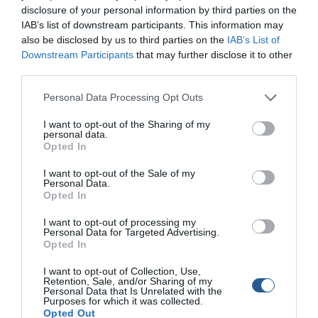
disclosure of your personal information by third parties on the
IAB’s list of downstream participants. This information may
also be disclosed by us to third parties on the
IAB’s List of
Downstream Participants
that may further disclose it to other
third parties.
Personal Data Processing Opt Outs
I want to opt-out of the Sharing of my
personal data.
Opted In
Για την κατάσβεση της πυρκαγιάς στα δύο σκάφη
αναψυχής που ήταν αγκυροβολημένα στο λιμάνι των
I want to opt-out of the Sale of my
Personal Data.
Παξών, επιχειρούν 8 πυροσβέστες με 3 οχήματα, ενώ
Opted In
προσεγγίζει και πλωτό μέσο του Πυροσβεστικού
Σώματος τύπου Rafnar, καθώς και ένα ακόμη
I want to opt-out of processing my
Personal Data for Targeted Advertising.
πυροσβεστικό πλοιάριο.
Opted In
Χαρακτηριστικές είναι οι εικόνες από το σημείο και
I want to opt-out of Collection, Use,
Retention, Sale, and/or Sharing of my
δείχνουν πυκνούς μαύρους καπνούς να υψώνονται στον
Personal Data that Is Unrelated with the
ουρανό και να είναι ορατοί από αρκετά μεγάλη απόσταση.
Purposes for which it was collected.
Opted Out