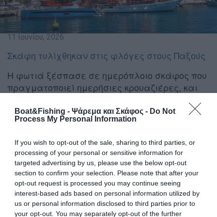
11 Ιουνίου, 2026
Σκάφη τυλίχθηκαν στις φλόγες στους Παξούς
Η φωτιά ξέσπασε σε ημερόπλοιο σκάφος που
πραγματοποιεί ημερήσιες κρουαζιέρες, και
επεκτάθηκε πολύ γρήγορα και σε δεύτερο.
Boat&Fishing - Ψάρεμα και Σκάφος -
Do Not
Συναγερμός έχει σημάνει στους Παξούς, έπειτα
Process My Personal Information
από φωτιά που ξέσπασε σε ημερόπλοιο σκάφος που
πραγματοποιεί ημερήσιες κρουαζιέρες, και επεκτάθηκε
If you wish to opt-out of the sale, sharing to third parties, or
πολύ γρήγορα και σε δεύτερο, ευτυχώς, χωρίς να
processing of your personal or sensitive information for
υπάρξουν τραυματισμοί.
targeted advertising by us, please use the below opt-out
section to confirm your selection. Please note that after your
opt-out request is processed you may continue seeing
interest-based ads based on personal information utilized by
us or personal information disclosed to third parties prior to
your opt-out. You may separately opt-out of the further