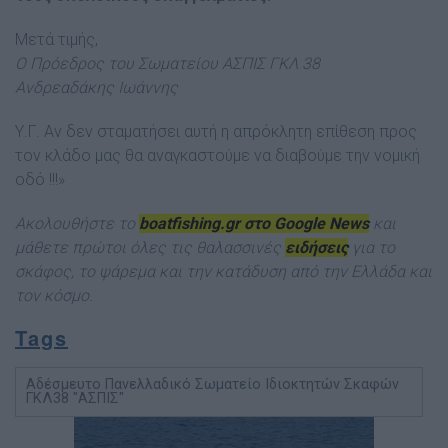
Μετά τιμής,
Ο Πρόεδρος του Σωματείου ΑΣΠΙΣ ΓΚΛ 38
Ανδρεαδάκης Ιωάννης
Υ.Γ. Αν δεν σταματήσει αυτή η απρόκλητη επίθεση προς
τον κλάδο μας θα αναγκαστούμε να διαβούμε την νομική
οδό !!!»
Ακολουθήστε το
boatfishing.gr στο Google News
και
μάθετε πρώτοι όλες τις θαλασσινές
ειδήσεις
για το
σκάφος, το ψάρεμα και την κατάδυση από την Ελλάδα και
τον κόσμ
ο.
Tags
Αδέσμευτο Πανελλαδικό Σωματείο Ιδιοκτητών Σκαφών
ΓΚΛ38 "ΑΣΠΙΣ"