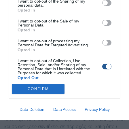
I want to opt-out of the Sharing of my
personal data.
εκμισθωτές μικρών σκαφών αναψυχής είμαστε οι πρώτοι
Opted In
που επιθυμούμε να διασφαλίσουμε ότι κάθε πελάτης θα
απολαύσει τη θάλασσα με τρόπο ασφαλή, υπεύθυνο και
I want to opt-out of the Sale of my
Personal Data.
απολύτως νόμιμο.
Opted In
Κι όμως, την ίδια στιγμή, διακινούνται ανυπόστατοι
I want to opt-out of processing my
Personal Data for Targeted Advertising.
ισχυρισμοί και παραπλανητικές κατηγορίες που δεν
Opted In
έχουν καμία απολύτως σχέση με την πραγματικότητα.
I want to opt-out of Collection, Use,
Retention, Sale, and/or Sharing of my
Ο κλάδος μας διαθέτει πλήρη και πιστοποιημένη
Personal Data that Is Unrelated with the
Purposes for which it was collected.
εκπαίδευση σε κρίσιμα πεδία, όπως:
Opted Out
Αποφυγή συγκρούσεων στη θάλασσα
CONFIRM
Έρευνα και διάσωση
Παροχή πρώτων βοηθειών
Data Deletion
Data Access
Privacy Policy
Δεν είναι τυχαίο ότι τα σκάφη μας έχουν επανειλημμένα
συνδράμει σε πραγματικές επιχειρήσεις διάσωσης, ακόμα
και σε αντίξοες συνθήκες, σε περιοχές και βάθη όπου