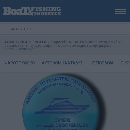
ΑΡΧΙΚΗ
ΝΕΑ
ΑΡΧΙΚΗ
/
ΝΕΑ & ΕΙΔΗΣΕΙΣ
/
Σωματείο ΑΣΠΙΣ ΓΚΛ 38: «Συστηματική και
ΕΚΔΟΣΕΙΣ
αδικαιολόγητη στοχοποίηση» του κλάδου εκμίσθωσης μικρών
σκαφών αναψυχής
ΨΑΡΕΜΑ ΑΠΟ ΑΚΤΗ
ΨΑΡΕΜΑ ΑΠΟ ΣΚΑΦΟΣ
ΨΑΡΟΤΟΥΦΕΚΟ
ΑΥΤΟΝΟΜΗ ΚΑΤΑΔΥΣΗ
ΙΣΤΙΟΠΛΟΙΑ
ΟΙΚΟ
ΨΑΡΟΤΟΥΦΕΚΟ
ΣΚΑΦΟΣ
VIDEO
ΕΞΟΠΛΙΣΜΟΣ
ΘΕΣΣΑΛΟΝΙΚΗ BOAT & FISHING SHOW 2025
BOAT & FISHING SHOW 2025