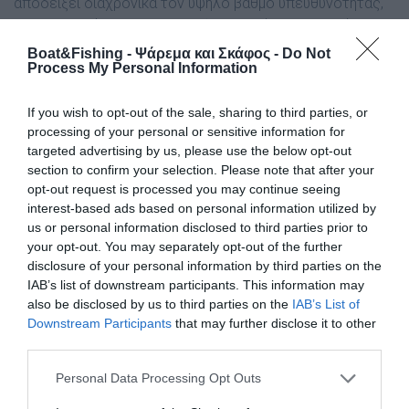
αποδείξει διαχρονικά τον υψηλό βαθμό υπευθυνότητας,
τον σεβασμό προς την ανθρώπινη ζωή και τη βαθιά
προσήλωσή του στην προστασία του θαλάσσιου
Boat&Fishing - Ψάρεμα και Σκάφος -
Do Not
Process My Personal Information
περιβάλλοντος.
Η πραγματικότητα είναι πως οι εκμισθωτές μικρών
If you wish to opt-out of the sale, sharing to third parties, or
σκαφών αναψυχής με ή χωρίς άδεια ταχυπλόου σκάφους
processing of your personal or sensitive information for
targeted advertising by us, please use the below opt-out
αποτελούν καθημερινά παράδειγμα επαγγελματισμού και
section to confirm your selection. Please note that after your
υπευθυνότητας.
opt-out request is processed you may continue seeing
interest-based ads based on personal information utilized by
Οι πελάτες μας λαμβάνουν αναλυτική, λεπτομερή και
us or personal information disclosed to third parties prior to
σχολαστική ενημέρωση, τόσο σε θεωρητικό όσο και σε
your opt-out. You may separately opt-out of the further
πρακτικό επίπεδο. Και όταν διαπιστώνουμε ότι ένας
disclosure of your personal information by third parties on the
άνθρωπος δεν διαθέτει τις απαραίτητες ικανότητες, του
IAB’s list of downstream participants. This information may
παρέχουμε τη δυνατότητα συνοδείας από οδηγό – πολύ
also be disclosed by us to third parties on the
IAB’s List of
Downstream Participants
that may further disclose it to other
συχνά χωρίς καμία πρόσθετη οικονομική επιβάρυνση.
third parties.
Είναι, λοιπόν, προφανές ότι η ασφάλεια δεν αποτελεί για
Personal Data Processing Opt Outs
εμάς μια τυπική διαδικασία ή υποχρέωση, αλλά έναν
θεμελιώδη πυλώνα της δραστηριότητάς μας. Οι