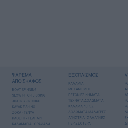
ΨΑΡΕΜΑ
ΕΞΟΠΛΙΣΜΟΣ
V
ΑΠΟ ΣΚΑΦΟΣ
ΚΑΛΑΜΙΑ
Ψ
ΜΗΧΑΝΙΣΜΟΙ
Α
BOAT SPINNING
ΠΕΤΟΝΙΕΣ ΝΗΜΑΤΑ
Α
SLOW PITCH JIGGING
ΤΕΧΝΗΤΑ ΔΟΛΩΜΑΤΑ
Ψ
JIGGING - INCHIKU
ΚΑΛΑΜΑΡΙΕΡΕΣ
Ψ
KAYAK FISHING
ΔΟΛΩΜΑΤΑ ΜΑΛΑΓΡΕΣ
Δ
ΖΟΚΑ - ΤΕΝΥΑ
ΑΓΚΙΣΤΡΙΑ - ΣΑΛΑΓΚΙΕΣ
Ε
ΚΑΘΕΤΗ - ΤΣΑΠΑΡΙ
ΠΕΡΙΣΣΟΤΕΡΑ
Δ
ΚΑΛΑΜΑΡΙΑ - ΘΡΑΨΑΛΑ