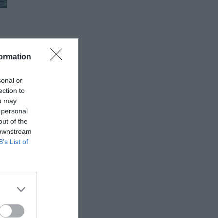
ormation
sonal or
ection to
μα
ou may
 personal
out of the
 downstream
B’s List of