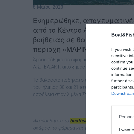
8 Μαΐου, 2023
Ενημερώθηκε, απογευματινές
από το Κέντρο Άμεσης Δράσης
Boat&Fish
βοήθειας σε θαλάσσιο ποδήλ
περιοχή «ΜΑΡΙΝΙ» Φθιώτιδας
If you wish 
sensitive in
Άμεσα τέθηκε σε εφαρμογή το τοπικό σχέδιο 
confirm you
Λ.Σ. -ΕΛ.ΑΚΤ. από ξηράς και περιπολικό σκάφο
continue se
information 
Το θαλάσσιο ποδήλατο εντοπίστηκε ημιβυθισμέ
further disc
του, ηλικίας 30 και 21 ετών, διασώθηκαν από 
participants
Downstream 
ασφάλεια στον λιμένα Στυλίδας.
Persona
Ακολουθήστε το
boatfishing.gr στο Google N
σκάφος, το ψάρεμα και την κατάδυση από την 
I want t