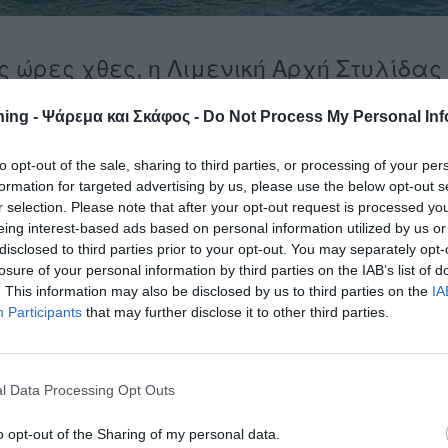
 ώρες χθες, η Λιμενική Αρχή Στυλίδας
 της Δ.Α. Φθιώτιδας για παροχή
ing - Ψάρεμα και Σκάφος -
Do Not Process My Personal Inf
ατο που βυθίζεται στη θαλάσσια
.
to opt-out of the sale, sharing to third parties, or processing of your per
formation for targeted advertising by us, please use the below opt-out s
έκτακτης ανάγκης και στην περιοχή έσπευσε περιπολικό όχη
r selection. Please note that after your opt-out request is processed y
ς Λ.Σ.-ΕΛ.ΑΚΤ. .
eing interest-based ads based on personal information utilized by us or
disclosed to third parties prior to your opt-out. You may separately opt-
νο στην περιοχή Αΐ Γιάννη Στυλίδας και οι δύο επιβαίνοντες
losure of your personal information by third parties on the IAB’s list of
το περιπολικό σκάφος Λ.Σ.-ΕΛ.ΑΚΤ. και μεταφέρθηκαν με
. This information may also be disclosed by us to third parties on the
IA
Participants
that may further disclose it to other third parties.
–
l Data Processing Opt Outs
ews
και μάθετε πρώτοι όλες τις θαλασσινές
ειδήσεις
για το
Ελλάδα και τον κόσμο
o opt-out of the Sharing of my personal data.