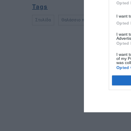
Opted 
Tags
I want t
Στυλίδα
Θαλάσσιο ποδήλατο
Opted 
I want 
Advertis
Opted 
I want t
of my P
was col
Opted 