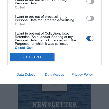
Personal Data.
ΟΜΙΛΟΣ
Opted In
10-11 Μαΐου
ΛΕ.ΤΑ.Φ.Μακρύγιαλου
I want to opt-out of processing my
Personal Data for Targeted Advertising.
7-8 Ιουνίου Ο.Φ.Σ. Κέρκυρας
Opted In
6-7 Σεπτεµβρίου Λ.Φ.Σ. Χανίων
28-29 Ιουνίου Αθήνα (ΕΛΤ)
I want to opt-out of Collection, Use,
Retention, Sale, and/or Sharing of my
27-28 Σεπτεµβρίου Θεσσαλονίκη
Personal Data that Is Unrelated with the
Purposes for which it was collected.
Opted Out
Tags
CONFIRM
Αγώνες Φουσκωτών
Αγώνες Ταχυπλοΐας
Data Deletion
Data Access
Privacy Policy