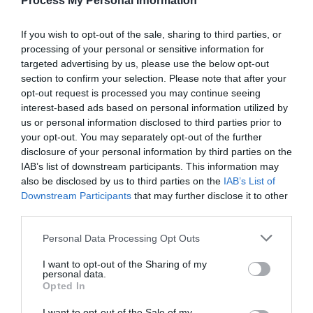
Process My Personal Information
συντονισµό της συνάντησης είχαν από κοινού ο Σπύρος
Κρητικός, πρόεδρος του Ο.Φ.Σ. Κέρκυρας, και ο Γιώργος
If you wish to opt-out of the sale, sharing to third parties, or
Κάβουρας, πρόεδρος της ΛΕ.ΤΑ.Φ. Μακρύγιαλου.
processing of your personal or sensitive information for
Στην συνάντηση συµµετείχαν οι Ιωάννης, Γιάννης και
targeted advertising by us, please use the below opt-out
Άγγελος ∆εληπούλιος, Αλέξανδρος Μπέκιας και
section to confirm your selection. Please note that after your
Αλέξανδρος Μανούσης, από την νεοσύστατη Λέσχη
opt-out request is processed you may continue seeing
interest-based ads based on personal information utilized by
Ταχυπλόων Θεσσαλονίκης (ΛΕ.ΤΑ. Θ. – Hydronorth), από
us or personal information disclosed to third parties prior to
τον ΛΕ.ΤΑ.Φ. Μακρυγιάλου ο πρόεδρος και η κ. Βίκυ
your opt-out. You may separately opt-out of the further
Λαζάρου–Ναβροζίδου, από τον Ο.Φ.Σ. Κέρκυρας ο
disclosure of your personal information by third parties on the
πρόεδρος και οι Πέτρος και Γιάννης Σαµουηλίδης.
IAB’s list of downstream participants. This information may
Παρέστησαν επίσης οι δηµοσιογράφοι ∆ηµήτρης
also be disclosed by us to third parties on the
IAB’s List of
Καραγεωργίου και Γιώργος Πολυχρονίου, αλλά και λοιποί
Downstream Participants
that may further disclose it to other
φίλοι-µέλη του ΛΕ.ΤΑ.Θ. Η πρώτη αυτή συνάντηση είχε σα
third parties.
σκοπό την ανοιχτή συζήτηση σχετικά µε τον κανονισµό,
Personal Data Processing Opt Outs
τις διαδικασίες και τις ηµεροµηνίες διεξαγωγής. Οι
ηµεροµηνίες που προτάθηκαν είναι οι παρακάτω και
I want to opt-out of the Sharing of my
personal data.
σύντοµα αναµένεται η τελική απόφαση:
Opted In
ΗΜΕΡΟΜΗΝΙΑ ∆ΙΕΞΑΓΩΓΗΣ ΑΓΩΝΑ ∆ΙΟΡΓΑΝΩΤΗΣ
I want to opt-out of the Sale of my