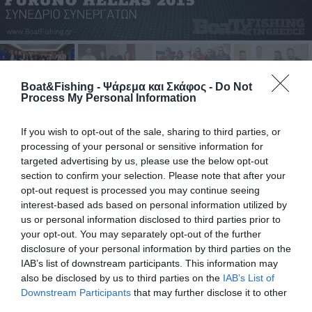
Boat&Fishing - Ψάρεμα και Σκάφος -
Do Not
23 Ιανουαρίου, 2016
Process My Personal Information
Συνέδριο συνεργατών Furuno Hellas 2015
If you wish to opt-out of the sale, sharing to third parties, or
processing of your personal or sensitive information for
Η Furuno
targeted advertising by us, please use the below opt-out
Hellas για 5η
section to confirm your selection. Please note that after your
συνεχόµενη
opt-out request is processed you may continue seeing
χρονιά
interest-based ads based on personal information utilized by
κάλεσε τους
us or personal information disclosed to third parties prior to
συνεργάτες
your opt-out. You may separately opt-out of the further
disclosure of your personal information by third parties on the
της από όλη
IAB’s list of downstream participants. This information may
την Ελλάδα
also be disclosed by us to third parties on the
IAB’s List of
σε
ένα
Downstream Participants
that may further disclose it to other
γεµάτο Σαββατοκύριακο στο ξενοδοχείο Metropolitan,
third parties.