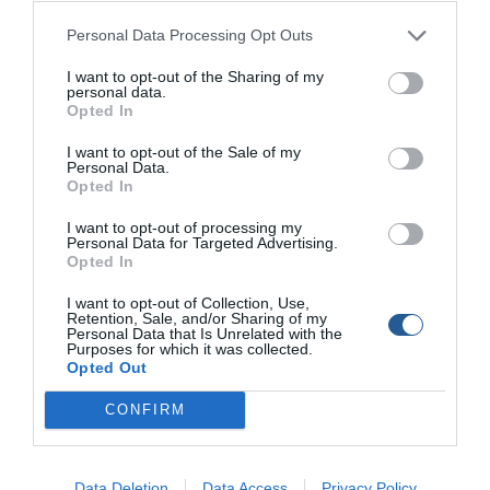
όπου και παρουσίασε την στρατηγική της εταιρείας για το
2016. Την Κυριακή στη µαρίνα του Φλοίσβου έγινε live
Personal Data Processing Opt Outs
επίδειξη των νέων συστηµάτων FURUNO τα οποία
I want to opt-out of the Sharing of my
υπήρχαν τοποθετηµένα σε δύο sport fishing σκάφη, αλλά
personal data.
Opted In
και σε ένα ιστιοπλοϊκό. Συγκεκριµένα, παρουσιάστηκαν τα
νέα NavNet TZtouch2, ο αυτόµατος πιλότος NAVpilot
I want to opt-out of the Sale of my
711C και τα ιστιοπλοϊκά όργανα FI-70.
Personal Data.
Opted In
I want to opt-out of processing my
Personal Data for Targeted Advertising.
Opted In
I want to opt-out of Collection, Use,
Retention, Sale, and/or Sharing of my
Personal Data that Is Unrelated with the
Purposes for which it was collected.
Opted Out
CONFIRM
Όλοι οι συνεργάτες είχαν την ευκαιρία να δουν live την
λειτουργία των συστηµάτων και να τα δοκιµάσουν στη
θάλασσα.
Data Deletion
Data Access
Privacy Policy