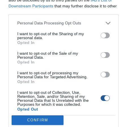
Σαντορίνης. Τα δύο θαλάσσια σκάφη συγκρούστηκαν υπό
Downstream Participants
that may further disclose it to other
αδιευκρίνιστες συνθήκες, με αποτέλεσμα να προκληθούν
third parties.
εκτεταμένες υλικές ζημιές και σοβαροί τραυματισμοί. Στο ένα
τζετ σκι επέβαιναν δύο 19χρονες Ελληνίδες, ενώ στο
Personal Data Processing Opt Outs
δεύτερο βρίσκονταν οι δύο Αμερικανίδες, […]
I want to opt-out of the Sharing of my
personal data.
Opted In
I want to opt-out of the Sale of my
Personal Data.
Opted In
I want to opt-out of processing my
Personal Data for Targeted Advertising.
Opted In
I want to opt-out of Collection, Use,
Retention, Sale, and/or Sharing of my
Personal Data that Is Unrelated with the
Purposes for which it was collected.
Opted Out
Σοβαρό ατύχημα με τζετ σκι στον Καστό
CONFIRM
50χρονος έπεσε με ταχύτητα στη