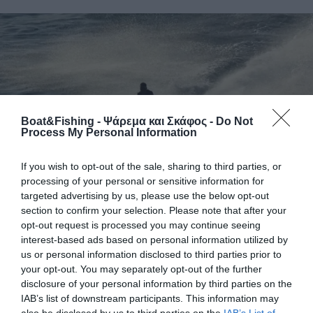
Boat&Fishing - Ψάρεμα και Σκάφος -
Do Not
Process My Personal Information
If you wish to opt-out of the sale, sharing to third parties, or
processing of your personal or sensitive information for
targeted advertising by us, please use the below opt-out
section to confirm your selection. Please note that after your
Δύο Αμερικανίδες τουρίστριες σοβαρά
opt-out request is processed you may continue seeing
τραυματισμένες σε ατύχημα με τζετ σκι
interest-based ads based on personal information utilized by
στη Σαντορίνη
us or personal information disclosed to third parties prior to
your opt-out. You may separately opt-out of the further
Δύο Αμερικανίδες τουρίστριες τραυματίστηκαν σοβαρά το
disclosure of your personal information by third parties on the
μεσημέρι της Παρασκευής 10/07 ύστερα από σφοδρή
IAB’s list of downstream participants. This information may
σύγκρουση δύο τζετ σκι στην παραλία Περίβολος της
also be disclosed by us to third parties on the
IAB’s List of