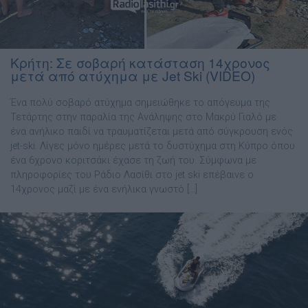
Kρήτη: Σε σοβαρή κατάσταση 14χρονος
μετά από ατύχημα με Jet Ski (VIDEO)
Ένα πολύ σοβαρό ατύχημα σημειώθηκε το απόγευμα της
Τετάρτης στην παραλία της Ανάληψης στο Μακρύ Γιαλό με
ένα ανήλικο παιδί να τραυματίζεται μετά από σύγκρουση ενός
jet-ski. Λίγες μόνο ημέρες μετά το δυστύχημα στη Κύπρο όπου
ένα 6χρονο κοριτσάκι έχασε τη ζωή του. Σύμφωνα με
πληροφορίες του Ράδιο Λασίθι στο jet ski επέβαινε ο
14χρονος μαζί με ένα ενήλικα γνωστό […]