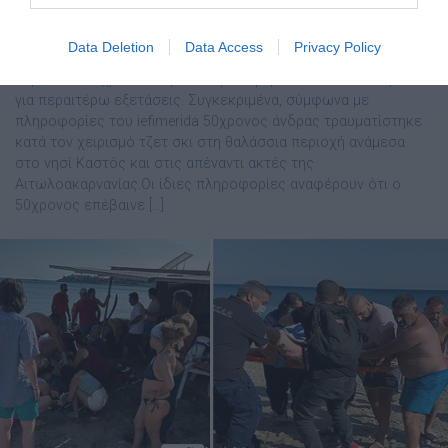
θάλασσα, χτύπησε τον αυχένα του
Data Deletion
Data Access
Privacy Policy
Σοβαρό ατύχημα με τζετ σκι συνέβη στον Καστό Λευκάδας, με
θύμα έναν 50χρονο άνδρα που μεταφέρεται στο νοσοκομείο
για περαιτέρω εξετάσεις. Συγκεκριμένα, σύμφωνα με
πληροφορίες του iefimerida 50χρονος άνδρας τραυματίστηκε
κατά τον χειρισμό τζετ σκι στη θαλάσσια περιοχή ανάμεσα
στο νησί Καστός και στις απέναντι ακτές της
Αιτωλοακαρνανίας.Οι ίδιες πληροφορίες αναφέρουν ότι ο
50χρονος επέβαινε […]