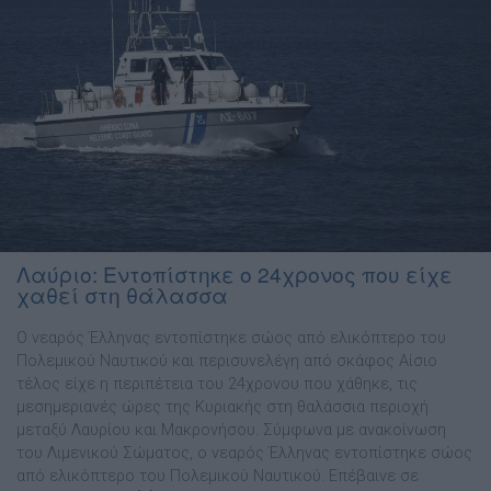
Λαύριο: Εντοπίστηκε ο 24χρονος που είχε
χαθεί στη θάλασσα
O νεαρός Έλληνας εντοπίστηκε σώος από ελικόπτερο του
Πολεμικού Ναυτικού και περισυνελέγη από σκάφος Αίσιο
τέλος είχε η περιπέτεια του 24χρονου που χάθηκε, τις
μεσημεριανές ώρες της Κυριακής στη θαλάσσια περιοχή
μεταξύ Λαυρίου και Μακρονήσου. Σύμφωνα με ανακοίνωση
του Λιμενικού Σώματος, ο νεαρός Έλληνας εντοπίστηκε σώος
από ελικόπτερο του Πολεμικού Ναυτικού. Επέβαινε σε