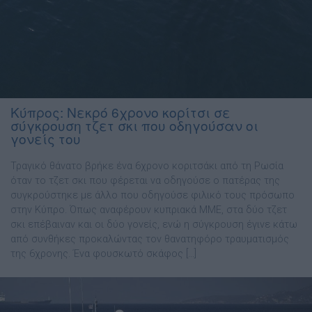
Κύπρος: Νεκρό 6χρονο κορίτσι σε
σύγκρουση τζετ σκι που οδηγούσαν οι
γονείς του
Τραγικό θάνατο βρήκε ένα 6χρονο κοριτσάκι από τη Ρωσία
όταν το τζετ σκι που φέρεται να οδηγούσε ο πατέρας της
συγκρούστηκε με άλλο που οδηγούσε φιλικό τους πρόσωπο
στην Κύπρο. Όπως αναφέρουν κυπριακά ΜΜΕ, στα δύο τζετ
σκι επέβαιναν και οι δύο γονείς, ενώ η σύγκρουση έγινε κάτω
από συνθήκες προκαλώντας τον θανατηφόρο τραυματισμός
της 6χρονης. Ένα φουσκωτό σκάφος […]