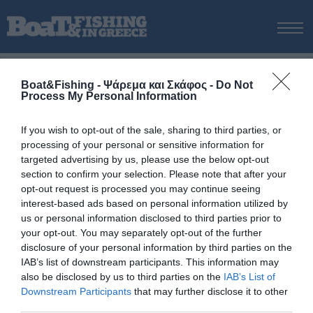
ΑΡΧΙΚΗ
Boat&Fishing - Ψάρεμα και Σκάφος -
Do Not
ΝΕΑ
Process My Personal Information
ΑΡΧΙΚΗ
/
ΓΚΛ23
ΕΚΔΟΣΕΙΣ
Tag:
ΓΚΛ23
ΨΑΡΕΜΑ ΑΠΟ ΑΚΤΗ
If you wish to opt-out of the sale, sharing to third parties, or
processing of your personal or sensitive information for
ΨΑΡΕΜΑ ΑΠΟ ΣΚΑΦΟΣ
targeted advertising by us, please use the below opt-out
ΨΑΡΟΤΟΥΦΕΚΟ
section to confirm your selection. Please note that after your
opt-out request is processed you may continue seeing
ΣΚΑΦΟΣ
interest-based ads based on personal information utilized by
VIDEO
us or personal information disclosed to third parties prior to
your opt-out. You may separately opt-out of the further
ΕΞΟΠΛΙΣΜΟΣ
disclosure of your personal information by third parties on the
ΘΕΣΣΑΛΟΝΙΚΗ BOAT & FISHING SHOW 2025
IAB’s list of downstream participants. This information may
also be disclosed by us to third parties on the
IAB’s List of
BOAT & FISHING SHOW 2025
Downstream Participants
that may further disclose it to other
third parties.