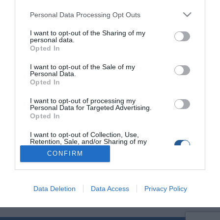
Personal Data Processing Opt Outs
Καταργείται η αξιολόγηση της Δήλωσης
I want to opt-out of the Sharing of my
personal data.
Συμμόρφωσης από Φορέα για τα μικρά
Opted In
σκάφη
I want to opt-out of the Sale of my
Μια σημαντική αλλαγή στη διαδικασία καταχώρισης και
Personal Data.
επιθεώρησης μικρών σκαφών φέρνει η τροποποίηση του
Opted In
Γενικού Κανονισμού Λιμένων αριθ. 23 (ΓΚΛ 23), η οποία
I want to opt-out of processing my
δημοσιεύθηκε στην Εφημερίδα της Κυβερνήσεως (Τεύχος Β’
Personal Data for Targeted Advertising.
546/13.02.2025). Σύμφωνα με την απόφαση του Υπουργείου
Opted In
Ναυτιλίας και Νησιωτικής Πολιτικής, πλέον δεν απαιτείται η
αξιολόγηση της Δήλωσης Συμμόρφωσης από αναγνωρισμένο
I want to opt-out of Collection, Use,
Retention, Sale, and/or Sharing of my
Φορέα, διευκολύνοντας έτσι τη […]
Personal Data that Is Unrelated with the
CONFIRM
Purposes for which it was collected.
Opted Out
Data Deletion
Data Access
Privacy Policy