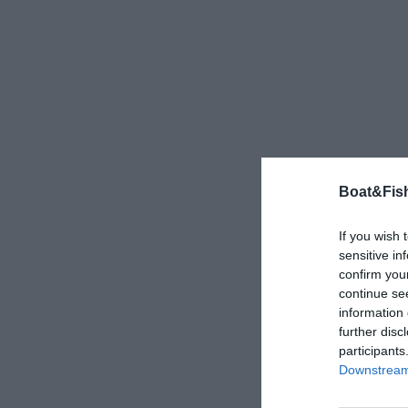
Boat&Fish
If you wish 
sensitive in
confirm you
continue se
information 
further disc
participants
Downstream 