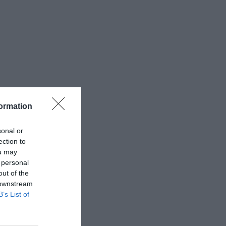
ormation
sonal or
ection to
ou may
 personal
out of the
 downstream
B’s List of