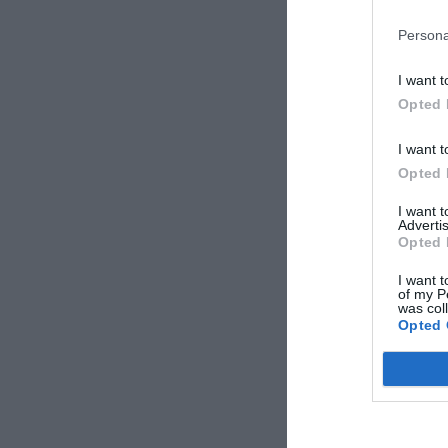
Persona
I want t
Opted 
I want t
Opted 
I want 
Advertis
Opted 
I want t
of my P
was col
Opted 