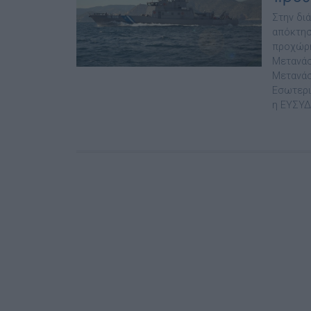
Στην δι
απόκτησ
προχώρη
Μετανάσ
Μετανάσ
Εσωτερι
η ΕΥΣΥΔ