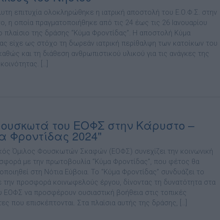
υτη επιτυχία ολοκληρώθηκε η ιατρική αποστολή του Ε.Ο.Φ.Σ. στην
ο, η οποία πραγματοποιήθηκε από τις 24 έως τις 26 Ιανουαρίου
ο πλαίσιο της δράσης “Κύμα Φροντίδας”. Η αποστολή Κύμα
ας είχε ως στόχο τη δωρεάν ιατρική περίθαλψη των κατοίκων του
καθώς και τη διάθεση ανθρωπιστικού υλικού για τις ανάγκες της
κοινότητας. […]
ουσκωτά του ΕΟΦΣ στην Κάρυστο –
α Φροντίδας 2024"
κός Όμιλος Φουσκωτών Σκαφών (ΕΟΦΣ) συνεχίζει την κοινωνική
σφορά με την πρωτοβουλία “Κύμα Φροντίδας”, που φέτος θα
οποιηθεί στη Νότια Εύβοια. Το “Κύμα Φροντίδας” συνδυάζει το
με την προσφορά κοινωφελούς έργου, δίνοντας τη δυνατότητα στα
υ ΕΟΦΣ να προσφέρουν ουσιαστική βοήθεια στις τοπικές
ες που επισκέπτονται. Στα πλαίσια αυτής της δράσης, […]