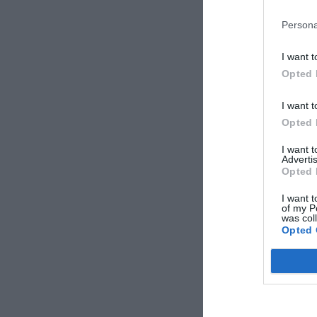
Persona
I want t
Opted 
I want t
Opted 
I want 
Advertis
Opted 
I want t
of my P
was col
Opted 