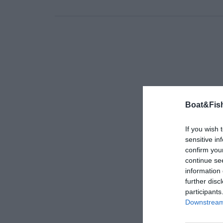
Boat&Fish
If you wish 
sensitive in
confirm you
continue se
information 
further disc
participants
Downstream 