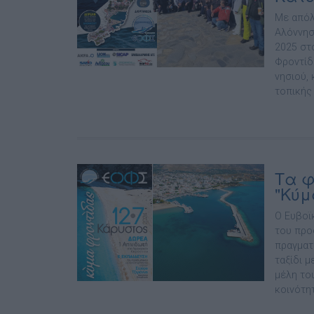
Με απόλ
Αλόννησ
2025 στ
Φροντίδ
νησιού, 
τοπικής 
Τα φ
"Κύμ
Ο Ευβοϊ
του προ
πραγματ
ταξίδι 
μέλη το
κοινότητ