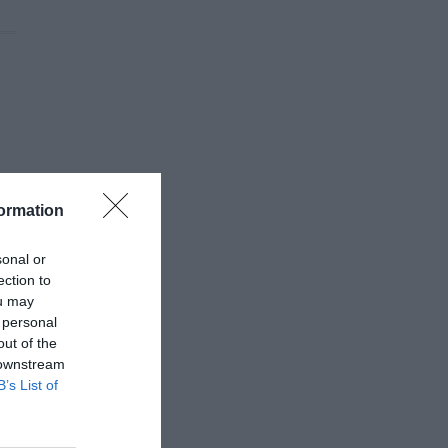
ormation
sonal or
ection to
ou may
 personal
out of the
 downstream
B’s List of