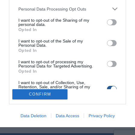
Personal Data Processing Opt Outs
Εντοπισμός και κατάσχεση αλιευτικού
I want to opt-out of the Sharing of my
personal data.
εξοπλισμού για παράνομη νυχτερινή
Opted In
υποβρύχια αλιεία
I want to opt-out of the Sale of my
Εντοπισμός και κατάσχεση αλιευτικών εργαλείων σημειώθηκε
Personal Data.
τις βραδινές ώρες χθες στην περιοχή «Κόρφος» Κορινθίας,
Opted In
έπειτα από έλεγχο στελεχών του Γραφείου Ασφαλείας της
I want to opt-out of processing my
Λιμενικής Αρχής Κορίνθου. Σύμφωνα με την ανακοίνωση, οι
Personal Data for Targeted Advertising.
λιμενικοί εντόπισαν ένα μηχανοκίνητο σκάφος με τρεις
Opted In
ημεδαπούς επιβαίνοντες να κινείται προς γλύστρα χωρίς να
φέρει φώτα ναυσιπλοΐας. Από την έρευνα προέκυψε ότι οι
I want to opt-out of Collection, Use,
Retention, Sale, and/or Sharing of my
επιβαίνοντες […]
Personal Data that Is Unrelated with the
CONFIRM
Purposes for which it was collected.
Opted Out
Data Deletion
Data Access
Privacy Policy