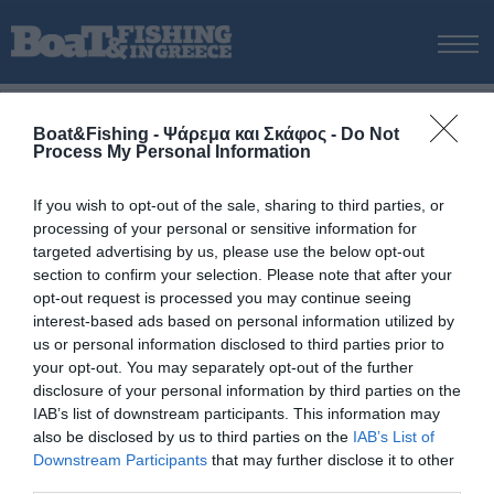
ΑΡΧΙΚΗ
Boat&Fishing - Ψάρεμα και Σκάφος -
Do Not
ΝΕΑ
Process My Personal Information
ΑΡΧΙΚΗ
/
Κόρφος Κορινθίας
ΕΚΔΟΣΕΙΣ
Tag:
Κόρφος Κορινθίας
ΨΑΡΕΜΑ ΑΠΟ ΑΚΤΗ
If you wish to opt-out of the sale, sharing to third parties, or
processing of your personal or sensitive information for
ΨΑΡΕΜΑ ΑΠΟ ΣΚΑΦΟΣ
targeted advertising by us, please use the below opt-out
ΨΑΡΟΤΟΥΦΕΚΟ
section to confirm your selection. Please note that after your
opt-out request is processed you may continue seeing
ΣΚΑΦΟΣ
interest-based ads based on personal information utilized by
VIDEO
us or personal information disclosed to third parties prior to
your opt-out. You may separately opt-out of the further
ΕΞΟΠΛΙΣΜΟΣ
disclosure of your personal information by third parties on the
ΘΕΣΣΑΛΟΝΙΚΗ BOAT & FISHING SHOW 2025
IAB’s list of downstream participants. This information may
also be disclosed by us to third parties on the
IAB’s List of
BOAT & FISHING SHOW 2025
Downstream Participants
that may further disclose it to other
third parties.