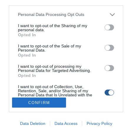
third parties.
Personal Data Processing Opt Outs
I want to opt-out of the Sharing of my
personal data.
Opted In
Συγχώνευση δύο Ελληνικών εταιριών
I want to opt-out of the Sale of my
κατασκευής φουσκωτών σκαφών!
Personal Data.
Opted In
Συναρπαστικά νέα στον κλάδο κατασκευής φουσκωτών
σκαφών, καθώς έχουμε λάβει πληροφορίες για την
I want to opt-out of processing my
Personal Data for Targeted Advertising.
επερχόμενη συγχώνευση δύο Ελληνικών εταιριών που
Opted In
δραστηριοποιούνται στην σχεδίαση και παραγωγή σκαφών
RIB. Η ελληνική βιοτεχνία σκαφών αναψυχής συνεχίζει να
I want to opt-out of Collection, Use,
βιώνει υψηλή ζήτηση, αποτελώντας αναμφισβήτητο σημάδι
Retention, Sale, and/or Sharing of my
Personal Data that Is Unrelated with the
επιτυχίας, απαραίτητη προϋπόθεση για την ανάπτυξη νέων
Purposes for which it was collected.
μοντέλων και συνεργασιών. Έτσι, σε λίγο διάστημα, θα σας […]
CONFIRM
Opted Out
Data Deletion
Data Access
Privacy Policy