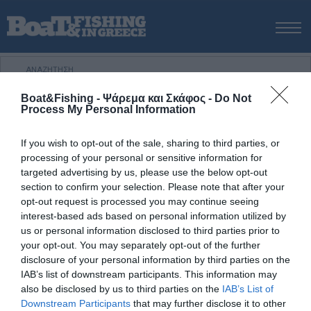
ΑΡΧΙΚΗ
ΝΕΑ
Boat&Fishing - Ψάρεμα και Σκάφος -
Do Not
ΑΡΧΙΚΗ
/
Συγχώνευση εταιριών κατασκευής σκαφών
ΕΚΔΟΣΕΙΣ
Process My Personal Information
Tag:
ΨΑΡΕΜΑ ΑΠΟ ΑΚΤΗ
If you wish to opt-out of the sale, sharing to third parties, or
ΨΑΡΕΜΑ ΑΠΟ ΣΚΑΦΟΣ
Συγχώνευση εταιριών κατασκευής
processing of your personal or sensitive information for
ΨΑΡΟΤΟΥΦΕΚΟ
targeted advertising by us, please use the below opt-out
σκαφών
section to confirm your selection. Please note that after your
ΣΚΑΦΟΣ
opt-out request is processed you may continue seeing
VIDEO
interest-based ads based on personal information utilized by
us or personal information disclosed to third parties prior to
ΕΞΟΠΛΙΣΜΟΣ
your opt-out. You may separately opt-out of the further
ΘΕΣΣΑΛΟΝΙΚΗ BOAT & FISHING SHOW 2025
disclosure of your personal information by third parties on the
IAB’s list of downstream participants. This information may
BOAT & FISHING SHOW 2025
also be disclosed by us to third parties on the
IAB’s List of
Downstream Participants
that may further disclose it to other