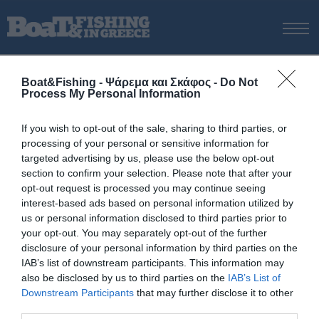
ΑΡΧΙΚΗ
Boat&Fishing - Ψάρεμα και Σκάφος -
Do Not
ΝΕΑ
Process My Personal Information
ΑΡΧΙΚΗ
/
Σύλληψη πλοιάρχου
ΕΚΔΟΣΕΙΣ
Tag:
Σύλληψη πλοιάρχου
If you wish to opt-out of the sale, sharing to third parties, or
ΨΑΡΕΜΑ ΑΠΟ ΑΚΤΗ
processing of your personal or sensitive information for
ΨΑΡΕΜΑ ΑΠΟ ΣΚΑΦΟΣ
targeted advertising by us, please use the below opt-out
section to confirm your selection. Please note that after your
ΨΑΡΟΤΟΥΦΕΚΟ
opt-out request is processed you may continue seeing
ΣΚΑΦΟΣ
interest-based ads based on personal information utilized by
us or personal information disclosed to third parties prior to
VIDEO
your opt-out. You may separately opt-out of the further
ΕΞΟΠΛΙΣΜΟΣ
disclosure of your personal information by third parties on the
IAB’s list of downstream participants. This information may
ΘΕΣΣΑΛΟΝΙΚΗ BOAT & FISHING SHOW 2025
also be disclosed by us to third parties on the
IAB’s List of
BOAT & FISHING SHOW 2025
Downstream Participants
that may further disclose it to other
third parties.