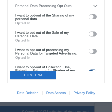
Personal Data Processing Opt Outs
I want to opt-out of the Sharing of my
Σύλληψη πλοιάρχου τουριστικού σκάφους
personal data.
στην Καλαμάτα
Opted In
Στη σύλληψη ενός 62χρονου πλοιάρχου επιβατηγού-
I want to opt-out of the Sale of my
Personal Data.
τουριστικού σκάφους προχώρησαν στελέχη του Κεντρικού
Opted In
Λιμεναρχείου Καλαμάτας, στο πλαίσιο ελέγχων για την τήρηση
της ναυτικής νομοθεσίας και την ασφάλεια της ναυσιπλοΐας.
I want to opt-out of processing my
Το περιστατικό σημειώθηκε το απόγευμα της 10ης Απριλίου,
Personal Data for Targeted Advertising.
Opted In
κατά τον κατάπλου του σκάφους, ελληνικής σημαίας, στο
λιμάνι της Καλαμάτας. Κατά τη διάρκεια του ελέγχου
I want to opt-out of Collection, Use,
διαπιστώθηκε ότι το πλοίο […]
Retention, Sale, and/or Sharing of my
Personal Data that Is Unrelated with the
CONFIRM
Purposes for which it was collected.
Opted Out
Data Deletion
Data Access
Privacy Policy
© Copyright 2017 Boatfishing. All rights reserved.