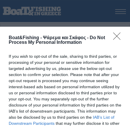
ΑΡΧΙΚΗ
ΝΕΑ
Boat&Fishing - Ψάρεμα και Σκάφος -
Do Not
ΑΡΧΙΚΗ
/
Τουρλίδα
Process My Personal Information
ΕΚΔΟΣΕΙΣ
Tag:
Τουρλίδα
ΨΑΡΕΜΑ ΑΠΟ ΑΚΤΗ
If you wish to opt-out of the sale, sharing to third parties, or
ΨΑΡΕΜΑ ΑΠΟ ΣΚΑΦΟΣ
processing of your personal or sensitive information for
targeted advertising by us, please use the below opt-out
ΨΑΡΟΤΟΥΦΕΚΟ
section to confirm your selection. Please note that after your
ΣΚΑΦΟΣ
opt-out request is processed you may continue seeing
interest-based ads based on personal information utilized by
VIDEO
us or personal information disclosed to third parties prior to
ΕΞΟΠΛΙΣΜΟΣ
your opt-out. You may separately opt-out of the further
disclosure of your personal information by third parties on the
ΘΕΣΣΑΛΟΝΙΚΗ BOAT & FISHING SHOW 2025
IAB’s list of downstream participants. This information may
BOAT & FISHING SHOW 2025
also be disclosed by us to third parties on the
IAB’s List of
Downstream Participants
that may further disclose it to other
third parties.