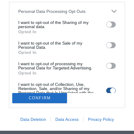
Personal Data Processing Opt Outs
Μεσολόγγι: Εξουδετέρωση νάρκης στη
I want to opt-out of the Sharing of my
θάλασσα της Τουρλίδας (ΦΩΤΟ)
personal data.
Opted In
Εντυπωσιακές είναι οι εικόνες που κατεγράφησαν σήμερα
I want to opt-out of the Sale of my
Πέμπτη, 13 Οκτωβρίου από την επιχείρηση εξουδετέρωσης
Personal Data.
γερμανικής νάρκης, στο Μεσολόγγι. Την επιχείρηση
Opted In
εξουδετέρωσης της νάρκης πραγματοποίησε το Λιμεναρχείο
Μεσολογγίου με την ειδική ομάδα εξουδετέρωσης ναρκών
I want to opt-out of processing my
Personal Data for Targeted Advertising.
της διοίκησης υποβρυχίων καταστροφών σε θαλάσσια
Opted In
περιοχή στην Τουρλίδα Μεσολογγίου. Τεράστιος πίδακας
νερού «ξεπήδησε» σε ύψος πολλών μέτρων, με το θέαμα να
I want to opt-out of Collection, Use,
είναι εντυπωσιακό. Ένας τεράστιος πίδακας νερού
Retention, Sale, and/or Sharing of my
Personal Data that Is Unrelated with the
«ξεπήδησε» σε ύψος πολλών […]
Purposes for which it was collected.
CONFIRM
Opted Out
Data Deletion
Data Access
Privacy Policy