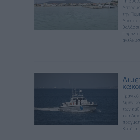
Τη βύθι
Άστρους
την Πέμ
Από το 
θαλάσσι
Παράλιο
ανελκυστ
Λιμε
κακο
Τραγικό
λιμενικ
των καθ
του Λιμ
πραγματ
Κατά τη