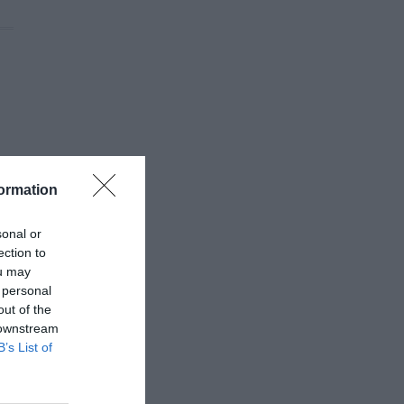
ormation
sonal or
ection to
ou may
 personal
out of the
 downstream
B’s List of