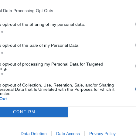
µε bigattini στην περιοχη του Άστρους Κυνουρίας µε εξοπλισµό
l Data Processing Opt Outs
aver nanolith match 3,90 heavy action και µε µηχανισµό shimano
er xt rb 1500. Το αποτέλεσµα ήταν 3 µεγάλοι σαργοί, 1 κιλό […]
o opt-out of the Sharing of my personal data.
In
o opt-out of the Sale of my Personal Data.
In
to opt-out of processing my Personal Data for Targeted
ing.
In
o opt-out of Collection, Use, Retention, Sale, and/or Sharing
ersonal Data that Is Unrelated with the Purposes for which it
lected.
Out
CONFIRM
Data Deletion
Data Access
Privacy Policy