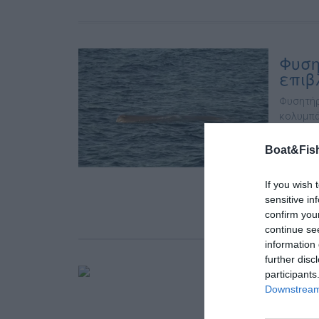
Φυση
επιβ
Φυσητήρ
κολυμπά
μοναδικ
Προστασ
Boat&Fish
σχετικό
σημασία
If you wish 
«Πρόκειτ
sensitive in
confirm you
continue se
information 
further disc
Στέφ
participants
Downstream 
Ο Στέφα
τεχνική 