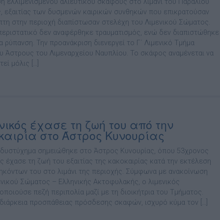
ση ελλιμενισμένου αλιευτικού σκάφους στο λιμάνι του Παράλιου
, εξαιτίας των δυσμενών καιρικών συνθηκών που επικρατούσαν
πτη στην περιοχή διαπίστωσαν στελέχη του Λιμενικού Σώματος.
περιστατικό δεν αναφέρθηκε τραυματισμός, ενώ δεν διαπιστώθηκε
α ρύπανση. Την προανάκριση διενεργεί το Γ΄ Λιμενικό Τμήμα
υ Άστρους του Λιμεναρχείου Ναυπλίου. Το σκάφος αναμένεται να
εί μόλις […]
νικός έχασε τη ζωή του από την
καιρία στο Άστρος Κυνουρίας
 δυστύχημα σημειώθηκε στο Άστρος Κυνουρίας, όπου 53χρονος
ός έχασε τη ζωή του εξαιτίας της κακοκαιρίας κατά την εκτέλεση
ηκόντων του στο λιμάνι της περιοχής. Σύμφωνα με ανακοίνωση
ενικού Σώματος – Ελληνικής Ακτοφυλακής, ο λιμενικός
οποιούσε πεζή περιπολία μαζί με τη διοικήτρια του Τμήματος.
 διάρκεια προσπάθειας πρόσδεσης σκαφών, ισχυρό κύμα τον […]