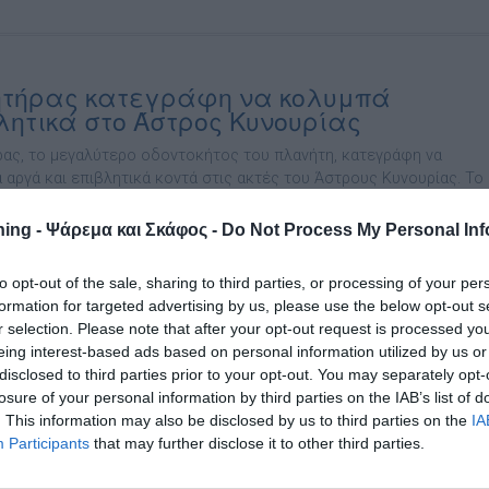
τήρας κατεγράφη να κολυμπά
λητικά στο Άστρος Κυνουρίας
ας, το μεγαλύτερο οδοντοκήτος του πλανήτη, κατεγράφη να
 αργά και επιβλητικά κοντά στις ακτές του Άστρους Κυνουρίας. Το
ό στιγμιότυπο κατέγραψαν τα μέλη του Ινστιτούτου Θαλάσσιας
ίας «Αρχιπέλαγος» στον Αργολικό Κόλπο, που έδωσε και το
ing - Ψάρεμα και Σκάφος -
Do Not Process My Personal Inf
 βίντεο στη δημοσιότητα. Το «Αρχιπέλαγος» υπογραμμίζει τη
 της περιοχής για τους πληθυσμούς θαλάσσιων θηλαστικών:
to opt-out of the sale, sharing to third parties, or processing of your per
αι για το […]
formation for targeted advertising by us, please use the below opt-out s
r selection. Please note that after your opt-out request is processed y
eing interest-based ads based on personal information utilized by us or
disclosed to third parties prior to your opt-out. You may separately opt-
losure of your personal information by third parties on the IAB’s list of
ανος Τσέκας, Άστρος Κυνουρίας
. This information may also be disclosed by us to third parties on the
IA
Participants
that may further disclose it to other third parties.
νος Τσέκας από την Δηµητσάνα Αρκαδίας ασχολείται µε την
του εγγλέζικου 9 χρόνια. Το ψάρι πιάστηκε µε εγγλέζικο rock