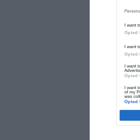
Persona
I want t
Opted 
I want t
Opted 
I want 
Advertis
Opted 
I want t
of my P
was col
Opted 