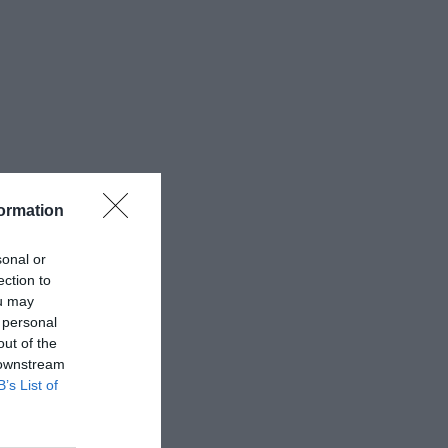
ormation
sonal or
ection to
ou may
 personal
out of the
 downstream
B’s List of