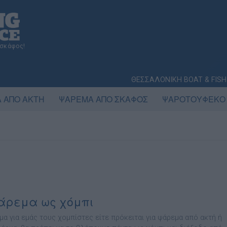
 σκάφος!
ΘΕΣΣΑΛΟΝΙΚΗ BOAT & FISH
 ΑΠΟ ΑΚΤΗ
ΨΑΡΕΜΑ ΑΠΟ ΣΚΑΦΟΣ
ΨΑΡΟΤΟΥΦΕΚΟ
άρεμα ως χόμπι
μα για εμάς τους χομπίστες είτε πρόκειται για ψάρεμα από ακτή ή