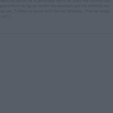
βάρκα, θα πρέπει να το βλέπουμε πάντα ως χόμπι και διέξοδο από
ημερινότητα και όχι ως άνοδο του εγωισμού μας και επίδειξη των
των μας. Τι θέλω να πω με αυτό; Θα σας εξηγήσω… Όταν ας πούμε
 να […]