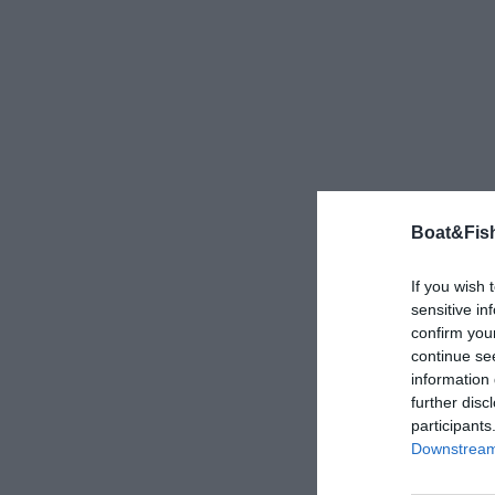
Boat&Fish
If you wish 
sensitive in
confirm you
continue se
information 
further disc
participants
Downstream 