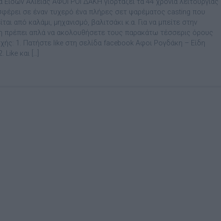
ία Ειδών Αλιείας ΑΦΟΙ ΡΟΓΔΑΚΗ γιορτάζει τα 44 χρόνια λειτουργίας
σφέρει σε έναν τυχερό ένα πλήρες σετ ψαρέματος casting που
ται από καλάμι, μηχανισμό, βαλιτσάκι κ.α. Για να μπείτε στην
 πρέπει απλά να ακολουθήσετε τους παρακάτω τέσσερις όρους
χής: 1. Πατήστε like στη σελίδα facebook Αφοι Ρογδάκη – Είδη
. Like και […]