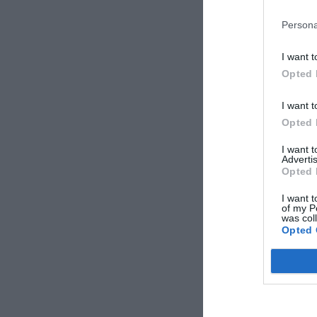
Persona
I want t
Opted 
I want t
Opted 
I want 
Advertis
Opted 
I want t
of my P
was col
Opted 