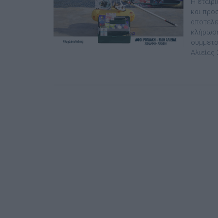
Η εταιρ
και προ
αποτελεί
κλήρωση
συμμετο
Αλιείας 2