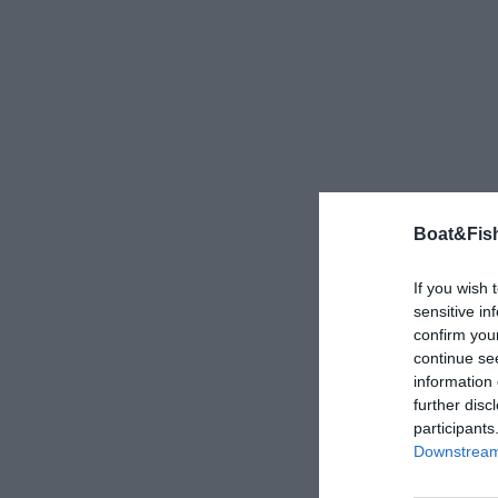
Boat&Fish
If you wish 
sensitive in
confirm you
continue se
information 
further disc
participants
Downstream 