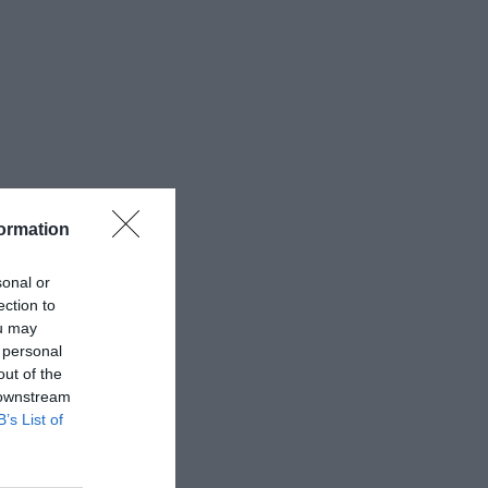
ormation
sonal or
ection to
ou may
 personal
out of the
 downstream
B’s List of