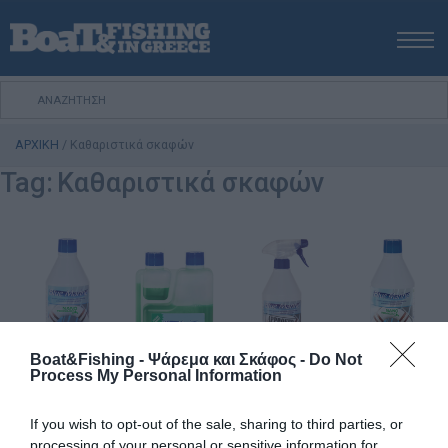
ΑΡΧΙΚΗ
ΝΕΑ
ΑΡΧΙΚΗ
/
Καθαριστικά σκαφών
ΕΚΔΟΣΕΙΣ
Tag:
Καθαριστικά σκαφών
ΨΑΡΕΜΑ ΑΠΟ ΑΚΤΗ
ΨΑΡΕΜΑ ΑΠΟ ΣΚΑΦΟΣ
ΨΑΡΟΤΟΥΦΕΚΟ
ΣΚΑΦΟΣ
VIDEO
ΕΞΟΠΛΙΣΜΟΣ
Boat&Fishing - Ψάρεμα και Σκάφος -
Do Not
ΘΕΣΣΑΛΟΝΙΚΗ BOAT & FISHING SHOW 2025
Process My Personal Information
BOAT & FISHING SHOW 2025
If you wish to opt-out of the sale, sharing to third parties, or
processing of your personal or sensitive information for