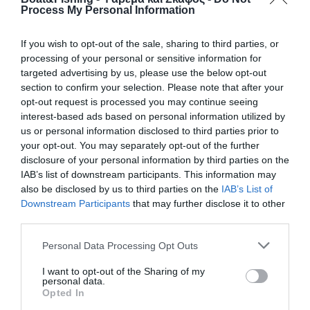
Process My Personal Information
Λιμενικής Αρχής, στο πλαίσιο εποχούμενης περιπολίας,
εντόπισαν ύποπτο σκάφος, με δύο επιβαίνοντες, να κινείται
χωρίς φανούς ναυσιπλοΐας στη θαλάσσια περιοχή “ΒΕΛΑ”
If you wish to opt-out of the sale, sharing to third parties, or
Αιτωλοακαρνανίας και να προσεγγίζει εγκαταστάσεις
processing of your personal or sensitive information for
υδατοκαλλιέργειας. Κατόπιν διακριτικής επιτήρησης,
targeted advertising by us, please use the below opt-out
διαπιστώθηκε ότι οι […]
section to confirm your selection. Please note that after your
opt-out request is processed you may continue seeing
interest-based ads based on personal information utilized by
us or personal information disclosed to third parties prior to
your opt-out. You may separately opt-out of the further
disclosure of your personal information by third parties on the
IAB’s list of downstream participants. This information may
also be disclosed by us to third parties on the
IAB’s List of
Downstream Participants
that may further disclose it to other
third parties.
Personal Data Processing Opt Outs
I want to opt-out of the Sharing of my
personal data.
Opted In