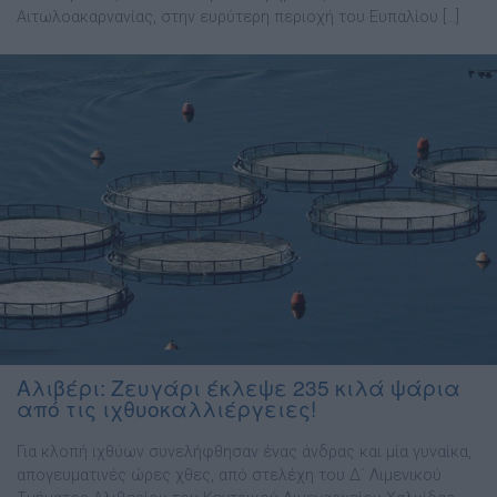
Αιτωλοακαρνανίας, στην ευρύτερη περιοχή του Ευπαλίου […]
Αλιβέρι: Ζευγάρι έκλεψε 235 κιλά ψάρια
από τις ιχθυοκαλλιέργειες!
Για κλοπή ιχθύων συνελήφθησαν ένας άνδρας και μία γυναίκα,
απογευματινές ώρες χθες, από στελέχη του Δ΄ Λιμενικού