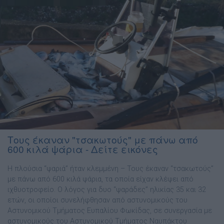
Τους έκαναν "τσακωτούς" με πάνω από
600 κιλά ψάρια - Δείτε εικόνες
Η πλούσια “ψαριά” ήταν κλεμμένη – Τους έκαναν “τσακωτούς”
με πάνω από 600 κιλά ψάρια, τα οποία είχαν κλέψει από
ιχθυοτροφείο. Ο λόγος για δυο “ψαράδες” ηλικίας 35 και 32
ετών, οι οποίοι συνελήφθησαν από αστυνομικούς του
Αστυνομικού Τμήματος Ευπαλίου Φωκίδας, σε συνεργασία με
αστυνομικούς του Αστυνομικού Τμήματος Ναυπάκτου