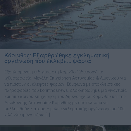
Κόρινθος: Εξαρθρώθηκε εγκληματική
οργάνωση που έκλεβε... ψάρια
Εξοπλισμένοι με δίχτυα στη Κόρινθο “άδειασαν” τα
ιχθυοτροφεία. Μεγάλη Επιχείρηση Αστυνομίας & Λιμενικού για
να πιάσουν οι κλέφτες ψαριών. Σύμφωνα με αποκλειστικές
πληροφορίες του korinthosnews, ολοκληρώθηκε μια γιγαντιαία
και από κοινού επιχείρηση του Λιμεναρχείου Κορίνθου και της
Διεύθυνσης Αστυνομίας Κορινθίας με αποτέλεσμα να
συλληφθούν 7 άτομα – μέλη εγκληματικής οργάνωσης με 100
κιλά κλεμμένα ψάρια […]