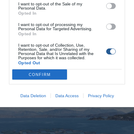
Σύλληψη για κλοπή ιχθύων - 500 κιλά
I want to opt-out of the Sale of my
λαυράκια η λεία
Personal Data.
Opted In
Στη σύλληψη ενός 41χρονου ημεδαπού προέβησαν, βραδινές
I want to opt-out of processing my
ώρες χθες, στελέχη του Λιμεναρχείου Λευκάδας. Ειδικότερα,
Personal Data for Targeted Advertising.
στελέχη της οικείας Λιμενικής Αρχής, στο πλαίσιο
Opted In
εποχούμενης περιπολίας, εντόπισαν ύποπτο σκάφος, με δύο
επιβαίνοντες, να κινείται χωρίς φανούς ναυσιπλοΐας στη
I want to opt-out of Collection, Use,
Retention, Sale, and/or Sharing of my
θαλάσσια περιοχή “ΒΕΛΑ” Αιτωλοακαρνανίας και να
Personal Data that Is Unrelated with the
προσεγγίζει παρακείμενη παραλία πλησίον εγκαταστάσεων
Purposes for which it was collected.
Opted Out
ιχθυοκαλλιέργειας. Κατόπιν διακριτικής επιτήρησης,
διαπιστώθηκε ότι οι ανωτέρω προέβησαν […]
CONFIRM
Data Deletion
Data Access
Privacy Policy