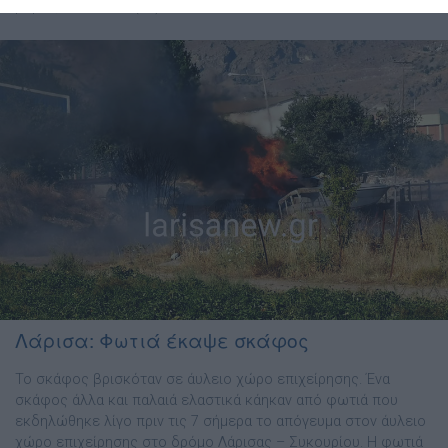
βάρκα, – δώδεκα (12) […]
Λάρισα: Φωτιά έκαψε σκάφος
Το σκάφος βρισκόταν σε άυλειο χώρο επιχείρησης. Ένα
σκάφος άλλα και παλαιά ελαστικά κάηκαν από φωτιά που
εκδηλώθηκε λίγο πριν τις 7 σήμερα το απόγευμα στον άυλειο
χώρο επιχείρησης στο δρόμο Λάρισας – Συκουρίου. Η φωτιά