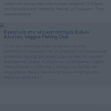
τέθηκε υπό έλεγχο χάρη στην έγκαιρη επέμβαση 10 ανδρών
της Πυροσβεστικής Υπηρεσίας Λάρισας με 3 οχήματα. Πηγή:
www.larisanew.gr
Eγκαίνια στο νέο κατάστημα Ειδών
Αλιείας Vaggos Fishing Club
Το νέο µας κατάστηµα έκανε τα εγκαίνια του στην
Κωνσταντίνου Καραµανλή 140, 20 µέτρα πριν την διασταύρωση
µε Μαρτίου, έχοντας µια µεγάλη γκάµα σε όλες τις τεχνικές
ερασιτεχνικής αλιείας. Η ιστορία των καταστηµάτων Vaggos
Fishing ξεκινάει το 2004 όταν ο πατέρας και ιδρυτής των
επιχειρήσεων Βάγγος ξεκίνησε το πρώτο κατάστηµα στην
Λάρισα µε όρεξη και […]