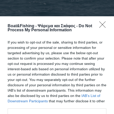
Boat&Fishing - Ψάρεμα και Σκάφος -
Do Not
Process My Personal Information
Ψάρεμα με δυναμίτη σε Στόμιο -
Αλεξανδρινή
If you wish to opt-out of the sale, sharing to third parties, or
processing of your personal or sensitive information for
Το Λιμενικό έσπευσε στο σημείο αλλά οι δράστες πρόλαβαν
targeted advertising by us, please use the below opt-out
να εξαφανιστούν. Ασυνείδητοι εξολοθρευτές ψαριών,
section to confirm your selection. Please note that after your
κατ΄επίφαση ψαράδες, λυμαίνονται την περιοχή Στομίου –
opt-out request is processed you may continue seeing
Αλεξανδρινής χρησιμοποιώντας ακόμα και δυναμίτη
interest-based ads based on personal information utilized by
προκαλώντας τεράστια ζημιά στους ψαρότοπους. Μας το
us or personal information disclosed to third parties prior to
καταγγέλλουν κάτοικοι της περιοχής οι οποίοι ειδοποίησαν
your opt-out. You may separately opt-out of the further
πρόσφατα το Λιμενικό για παρέα αγνώστων οι οποίοι ψάρευαν
disclosure of your personal information by third parties on the
με την μέθοδο «λαμπούτα» και συνέχισαν […]
IAB’s list of downstream participants. This information may
also be disclosed by us to third parties on the
IAB’s List of
Downstream Participants
that may further disclose it to other
third parties.