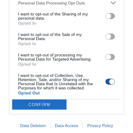
Personal Data Processing Opt Outs
I want to opt-out of the Sharing of my
personal data.
Opted In
I want to opt-out of the Sale of my
Personal Data.
Opted In
I want to opt-out of processing my
Personal Data for Targeted Advertising.
Opted In
Με χειροπέδες ψαράδες στη Λάρισα –
Τους έπιασαν με ψαριά 400 κιλών,
I want to opt-out of Collection, Use,
φουσκωτό και αδιάβροχες στολές
Retention, Sale, and/or Sharing of my
Personal Data that Is Unrelated with the
Purposes for which it was collected.
Συνελήφθησαν σήμερα Πέμπτη (04-02-2021) τις πρώτες
Opted Out
πρωινές ώρες σε περιοχή του νομού Λάρισας, από
αστυνομικούς της Ομάδας Πρόληψης και Καταστολής
CONFIRM
Εγκληματικότητας (Ο.Π.Κ.Ε.) Λάρισας, δύο ημεδαποί άνδρες,
για παράβαση της νομοθεσίας περί αλιείας. Ειδικότερα, οι
δράστες κατελήφθησαν να επιβαίνουν σε Ι.Χ. επιβατικό
Data Deletion
Data Access
Privacy Policy
αυτοκίνητο, το οποίο ήταν έμφορτο με: – μία (1) φουσκωτή