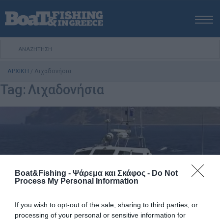
ΑΡΧΙΚΗ
ΝΕΑ
ΑΡΧΙΚΗ
/
Λιχαδονήσια
ΕΚΔΟΣΕΙΣ
Tag:
Λιχαδονήσια
ΨΑΡΕΜΑ ΑΠΟ ΑΚΤΗ
ΨΑΡΕΜΑ ΑΠΟ ΣΚΑΦΟΣ
ΨΑΡΟΤΟΥΦΕΚΟ
ΣΚΑΦΟΣ
VIDEO
ΕΞΟΠΛΙΣΜΟΣ
Boat&Fishing - Ψάρεμα και Σκάφος -
Do Not
Process My Personal Information
ΘΕΣΣΑΛΟΝΙΚΗ BOAT & FISHING SHOW 2025
BOAT & FISHING SHOW 2025
If you wish to opt-out of the sale, sharing to third parties, or
processing of your personal or sensitive information for