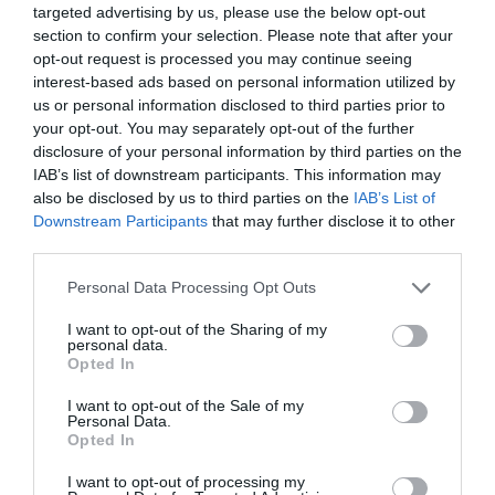
targeted advertising by us, please use the below opt-out
section to confirm your selection. Please note that after your
opt-out request is processed you may continue seeing
Βόρεια Εύβοια: Παράνομο ψαροντούφεκο
interest-based ads based on personal information utilized by
Επεισοδιακή σύλληψη στα Λιχαδονήσια
us or personal information disclosed to third parties prior to
your opt-out. You may separately opt-out of the further
Το πρωί της Δευτέρας, περιπολικό σκάφος Λ.Σ. – ΕΛ.ΑΚΤ.,
disclosure of your personal information by third parties on the
εντόπισε ημεδαπό να διενεργεί παράνομη υποβρύχια αλιεία,
IAB’s list of downstream participants. This information may
στη θαλάσσια περιοχή ”ΛΙΧΑΔΟΝΗΣΙΩΝ” βόρειου Ευβοϊκού
also be disclosed by us to third parties on the
IAB’s List of
κόλπου. Συγκεκριμένα, ο ανωτέρω διενεργούσε παράνομη
Downstream Participants
that may further disclose it to other
υποβρύχια αλιεία με χρήση αναπνευστικής καταδυτικής
third parties.
συσκευής, φακό και ψαροντούφεκο, ενώ συνελήφθη για
παράβαση των διατάξεων 169 ”Απείθεια” και 361 ”Εξύβριση”
Personal Data Processing Opt Outs
του Π.Κ. Προανάκριση διενεργείται από το […]
I want to opt-out of the Sharing of my
personal data.
Opted In
I want to opt-out of the Sale of my
Personal Data.
Opted In
I want to opt-out of processing my