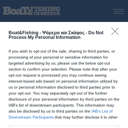
ΑΡΧΙΚΗ
Boat&Fishing - Ψάρεμα και Σκάφος -
Do Not
ΝΕΑ
Process My Personal Information
ΑΡΧΙΚΗ
/
Μόλυβδος
ΕΚΔΟΣΕΙΣ
Tag:
Μόλυβδος
If you wish to opt-out of the sale, sharing to third parties, or
ΨΑΡΕΜΑ ΑΠΟ ΑΚΤΗ
processing of your personal or sensitive information for
ΨΑΡΕΜΑ ΑΠΟ ΣΚΑΦΟΣ
targeted advertising by us, please use the below opt-out
section to confirm your selection. Please note that after your
ΨΑΡΟΤΟΥΦΕΚΟ
opt-out request is processed you may continue seeing
ΣΚΑΦΟΣ
interest-based ads based on personal information utilized by
us or personal information disclosed to third parties prior to
VIDEO
your opt-out. You may separately opt-out of the further
ΕΞΟΠΛΙΣΜΟΣ
disclosure of your personal information by third parties on the
IAB’s list of downstream participants. This information may
ΘΕΣΣΑΛΟΝΙΚΗ BOAT & FISHING SHOW 2025
also be disclosed by us to third parties on the
IAB’s List of
BOAT & FISHING SHOW 2025
Downstream Participants
that may further disclose it to other
third parties.