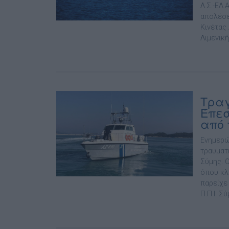
Λ.Σ.-ΕΛ.
απολέσε
Κινέτας
Λιμενική
Τραγ
Έπεσ
από 
Ενημερώ
τραυματ
Σύμης. 
όπου κλ
παρείχε
Π.Π.Ι. Σ