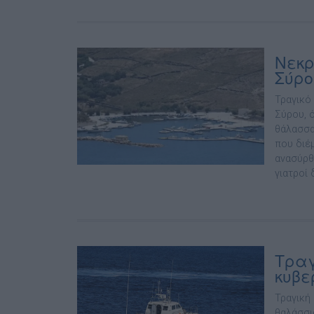
Νεκρ
Σύρο
Τραγικό
Σύρου, 
θάλασσα
που διέ
ανασύρθ
γιατροί 
Τραγ
κυβε
Τραγική
θαλάσσι