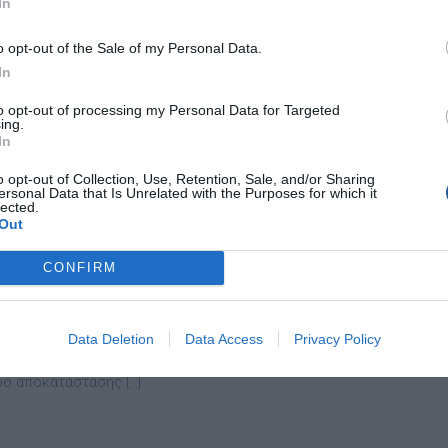
In
 συντονισμό του Ενιαίου Κέντρου Συντονισμού Έρευνας και
ς Λ.Σ.-ΕΛ.ΑΚΤ., άμεσα στην περιοχή μετέβησαν δυο (02)
o opt-out of the Sale of my Personal Data.
κά σκάφη Λ.Σ.-ΕΛ.ΑΚΤ., δυο (02) περιπολικά οχήματα Λ.Σ.-ΕΛ.ΑΚΤ.,
In
 […]
to opt-out of processing my Personal Data for Targeted
ing.
In
o opt-out of Collection, Use, Retention, Sale, and/or Sharing
ersonal Data that Is Unrelated with the Purposes for which it
σα: Νεκρός 22χρονος μετά από δύο
lected.
ια νοσηλείας – Είχε μείνει
Out
λυτος μετά από βουτιά στη θάλασσα
CONFIRM
πλέον τραγικό τρόπο γράφτηκε προχθές το βράδυ ο επίλογος για
χρονο ο οποίος βρέθηκε χωρίς τις αισθήσεις του ενώ
όταν σε κλινική της Λάρισας. Ο 22χρονος είχε μείνει παράλυτος
Data Deletion
Data Access
Privacy Policy
από βουτιά σε θάλασσα και για δύο χρόνια νοσηλευόταν μετά από
γικές επεμβάσεις, ενώ από τον περασμένο Μάρτιο διακομίστηκε
ρο αποκατάστασης […]