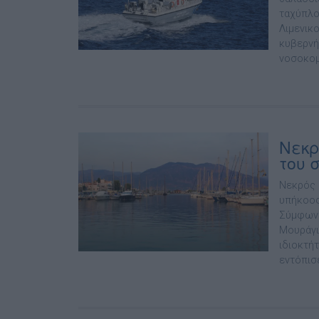
ταχύπλο
Λιμενικ
κυβερνή
νοσοκομ
Νεκρ
του 
Νεκρός 
υπήκοος
Σύμφωνα
Μουράγι
ιδιοκτή
εντόπισ