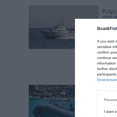
Κάρυ
στο 
Ένας 74
Boat&Fish
Καρύστο
ενημερώ
If you wish 
αλλοδαπ
sensitive in
οποίο β
confirm you
στελέχη
continue se
του […]
information 
further disc
participants
Downstream 
Νεκρ
Σαλ
Persona
Ενημερώ
Μεγάρων
I want t
κωπήλατ