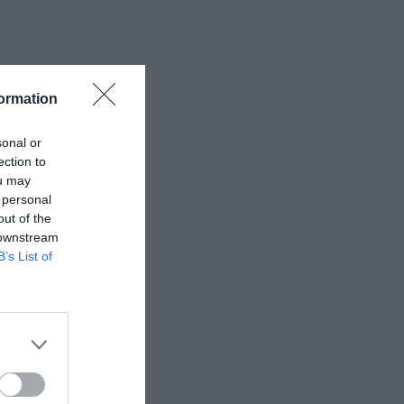
ormation
sonal or
ection to
ou may
 personal
out of the
 downstream
B’s List of