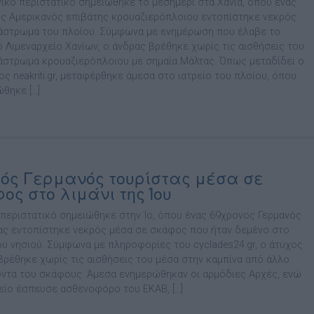
γικό περιστατικό σημειώθηκε το μεσημέρι στα Χανιά, όπου ένας
ς Αμερικανός επιβάτης κρουαζιερόπλοιου εντοπίστηκε νεκρός
άστρωμα του πλοίου. Σύμφωνα με ενημέρωση που έλαβε το
ό Λιμεναρχείο Χανίων, ο άνδρας βρέθηκε χωρίς τις αισθήσεις του
άστρωμα κρουαζιερόπλοιου με σημαία Μάλτας. Όπως μεταδίδει ο
ς neakriti.gr, μεταφέρθηκε άμεσα στο ιατρείο του πλοίου, όπου
ώθηκε […]
ός Γερμανός τουρίστας μέσα σε
ος στο λιμάνι της Ίου
 περιστατικό σημειώθηκε στην Ίο, όπου ένας 69χρονος Γερμανός
ας εντοπίστηκε νεκρός μέσα σε σκάφος που ήταν δεμένο στο
του νησιού. Σύμφωνα με πληροφορίες του cyclades24.gr, ο άτυχος
βρέθηκε χωρίς τις αισθήσεις του μέσα στην καμπίνα από άλλο
οντα του σκάφους. Άμεσα ενημερώθηκαν οι αρμόδιες Αρχές, ενώ
είο έσπευσε ασθενοφόρο του ΕΚΑΒ, […]