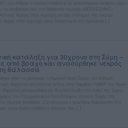
ΑΚΤ., ότι άνδρας ο οποίος επέβαινε σε ερασιτεχνικό σκάφος, είχε
ι τις αισθήσεις του, στη θαλάσσια περιοχή «ΜΠΟΥΣΟΥΛΑΣ»
 Αττικής. Άμεσα, στην περιοχή μετέβη στέλεχος της οικείας
ς Αρχής στην περιοχή, όπου διαπίστωσε ότι πρόκειται […]
ική κατάληξη για 30χρονο στη Σύμη –
ε από βράχο και ανασύρθηκε νεκρός
τη θάλασσα
θηκε χθες το μεσημέρι, η Λιμενική Αρχή Σύμης, για σοβαρό
ισμό, 30χρονου αλλοδαπού άνδρα, στην παραλία “ΤΑΒΙΡΙ” της Νίμου
O 30χρονος μεταφέρθηκε με ιδιωτική λέμβο στο Γιαλό της Σύμης,
ιμάκιο του Περιφερειακού Πολυδύναμου Ιατρείου Σύμης του
 τις πρώτες βοήθειες. Στη συνέχεια ο ανωτέρω διεκομίσθη στο
ύμης, όπου διαπιστώθηκε ο θάνατός του. […]