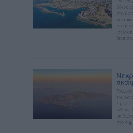
Ένα τρα
69χρονο
στο κατ
Κεντρικ
στο κατ
ιστότοπο
διαπιστ
Νεκρ
σκάφ
Τραγικό
τουρίστ
λιμάνι 
άνδρας 
επιβαίν
στο σημ