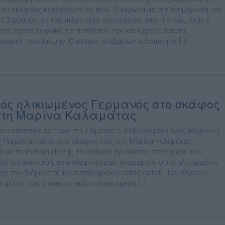
ου σκάφους κατέρρευσε εν πλω. Σύμφωνα με την ενημέρωση του
ού Σώματος, το ταχύπλοο είχε αποπλεύσει από την Κέα, όταν ο
της έχασε ξαφνικά τις αισθήσεις του και έχρηζε άμεσης
ειακής περίθαλψης. Ο έτερος επιβαίνων ειδοποίησε […]
ός ηλικιωμένος Γερμανός στο σκάφος
στη Μαρίνα Καλαμάτας
εντοπίστηκε το πρωί της Πέμπτης 5 Φεβρουαρίου ένας 88χρονος
 Γερμανίας μέσα στο σκάφος του, στη Μαρίνα Καλαμάτας.
 με το messinialive.gr, το σκάφος βρισκόταν στον χώρο του
ου για επισκευή, ενώ πληροφορίες αναφέρουν ότι ο ηλικιωμένος
της του διέμενε τα τελευταία χρόνια εντός αυτού. Τον 88χρονο
ε φίλος του, ο οποίος ειδοποίησε άμεσα […]