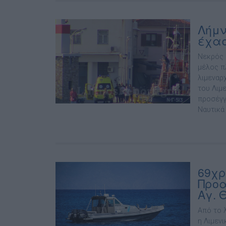
Λήμν
έχασ
Νεκρός 
μέλος π
λιμεναρ
του Λιμ
προσέγγ
Ναυτικά
69χρ
Προα
Αγ. 
Από το 
η Λιμεν