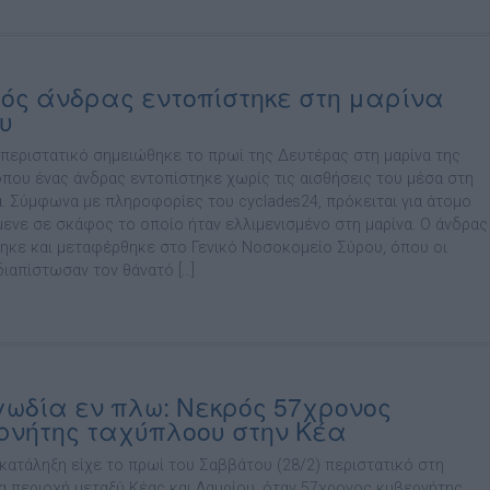
ός άνδρας εντοπίστηκε στη μαρίνα
υ
 περιστατικό σημειώθηκε το πρωί της Δευτέρας στη μαρίνα της
όπου ένας άνδρας εντοπίστηκε χωρίς τις αισθήσεις του μέσα στη
. Σύμφωνα με πληροφορίες του cyclades24, πρόκειται για άτομο
μενε σε σκάφος το οποίο ήταν ελλιμενισμένο στη μαρίνα. Ο άνδρας
ηκε και μεταφέρθηκε στο Γενικό Νοσοκομείο Σύρου, όπου οι
διαπίστωσαν τον θάνατό […]
ωδία εν πλω: Νεκρός 57χρονος
ρνήτης ταχύπλοου στην Κέα
 κατάληξη είχε το πρωί του Σαββάτου (28/2) περιστατικό στη
α περιοχή μεταξύ Κέας και Λαυρίου, όταν 57χρονος κυβερνήτης