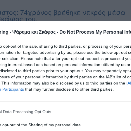
στος: 74χρόνος βρέθηκε νεκρός μέσα
σκάφος του.
χρονος αλλοδαπός βρέθηκε νεκρός σε σκάφος στο λιμάνι
ing - Ψάρεμα και Σκάφος -
Do Not Process My Personal Inf
υ, το πρωί της περασμένης Κυριακής. Πιο συγκεκριμένα,
θηκε Λιμενική Αρχή Καρύστου, για την ύπαρξη 74χρονου
to opt-out of the sale, sharing to third parties, or processing of your per
ού χωρίς τις αισθήσεις του σε Ι/Φ σκάφος σημαίας Πολωνίας, το
formation for targeted advertising by us, please use the below opt-out s
ρισκόταν στον λιμένα Καρύστου. Άμεσα στην περιοχή μετέβησαν
r selection. Please note that after your opt-out request is processed y
 της οικείας Λιμενικής Αρχής, όπου εντόπισαν στο κατάστρωμα
eing interest-based ads based on personal information utilized by us or
disclosed to third parties prior to your opt-out. You may separately opt-
losure of your personal information by third parties on the IAB’s list of
. This information may also be disclosed by us to third parties on the
IA
Participants
that may further disclose it to other third parties.
ός 62χρονος κωπηλάτης στην
αμίνα
l Data Processing Opt Outs
θηκαν, μεσημβρινές ώρες χθες, οι Λιμενικές Αρχές Σαλαμίνας και
, από ιδιώτη, ότι 62χρονος ημεδαπός αγνοείται, ενώ επέβαινε σε
o opt-out of the Sharing of my personal data.
η πνευστή λέμβο, στη θαλάσσια περιοχή «ΚΑΝΑΚΙΑ» ν. Σαλαμίνας.