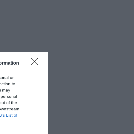
ormation
sonal or
ection to
ou may
 personal
out of the
 downstream
B’s List of