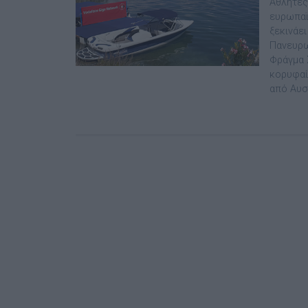
Αθλητές
ευρωπαϊ
ξεκινάε
Πανευρω
Φράγμα 
κορυφαί
από Αυστ