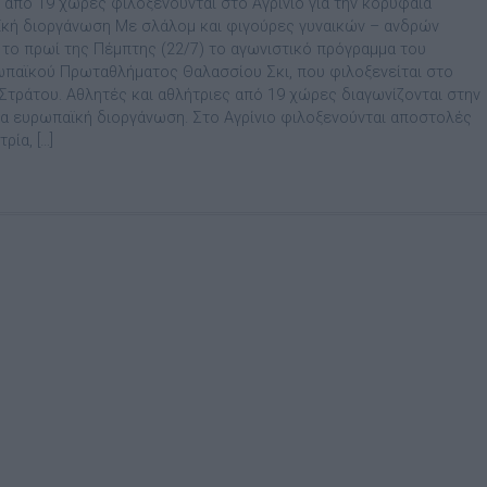
 από 19 χώρες φιλοξενούνται στο Αγρίνιο για την κορυφαία
κή διοργάνωση Με σλάλομ και φιγούρες γυναικών – ανδρών
ι το πρωί της Πέμπτης (22/7) το αγωνιστικό πρόγραμμα του
παϊκού Πρωταθλήματος Θαλασσίου Σκι, που φιλοξενείται στο
Στράτου. Αθλητές και αθλήτριες από 19 χώρες διαγωνίζονται στην
α ευρωπαϊκή διοργάνωση. Στο Αγρίνιο φιλοξενούνται αποστολές
ρία, […]