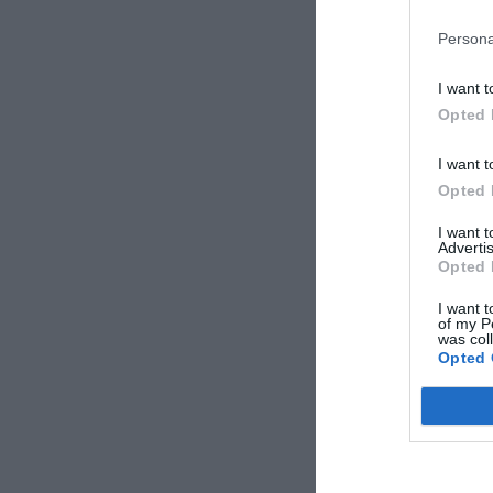
Persona
I want t
Opted 
I want t
Opted 
I want 
Advertis
Opted 
I want t
of my P
was col
Opted 