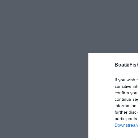
Boat&Fish
If you wish 
sensitive in
confirm you
continue se
information 
further disc
participants
Downstream 