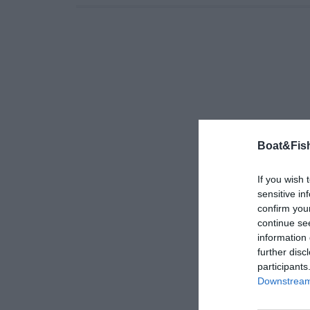
Boat&Fish
If you wish 
sensitive in
confirm you
continue se
information 
further disc
participants
Downstream 