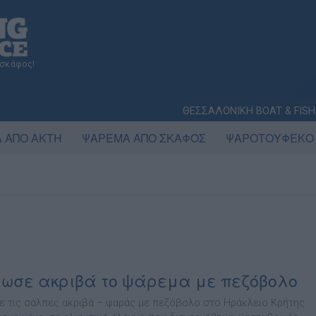
 σκάφος!
ΘΕΣΣΑΛΟΝΙΚΗ BOAT & FISH
 ΑΠΟ ΑΚΤΗ
ΨΑΡΕΜΑ ΑΠΟ ΣΚΑΦΟΣ
ΨΑΡΟΤΟΥΦΕΚΟ
ωσε ακριβά το ψάρεμα με πεζόβολο
 τις σάλπες ακριβά – ψαράς με πεζόβολο στο Ηράκλειο Κρήτης.