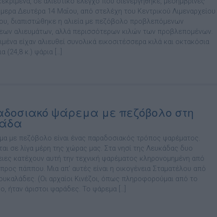
κεκριμένα, σε αλιευτικό έλεγχο που διενεργήθηκε, μεσημβρινές
μερα Δευτέρα 14 Μαΐου, από στελέχη του Κεντρικού Λιμεναρχείου
ου, διαπιστώθηκε η αλιεία με πεζόβολο προβλεπόμενων
εων αλιευμάτων, αλλά περισσότερων κιλών των προβλεπομένων.
ιμένα είχαν αλιευθεί συνολικά εικοσιτέσσερα κιλά και οκτακόσια
α (24,8 κ.) ψάρια […]
δοσιακό ψάρεμα με πεζόβολο στη
κάδα
μα με πεζόβολο είναι ένας παραδοσιακός τρόπος ψαρέματος.
ται σε λίγα μέρη της χώρας μας. Στα νησί της Λευκάδας δυο
ειες κατέχουν αυτή την τεχνική ψαρέματος κληρονομημένη από
προς πάππου. Μια απ’ αυτές είναι η οικογένεια Σταματέλου από
ουκαλάδες. (Οι αρχαίοι Κινέζοι, όπως πληροφορούμαι από το
ο, ήταν άριστοι ψαράδες. Το ψάρεμα […]