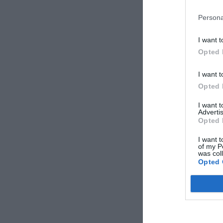
Persona
I want t
Opted 
I want t
Opted 
I want 
Advertis
Opted 
I want t
of my P
was col
Opted 