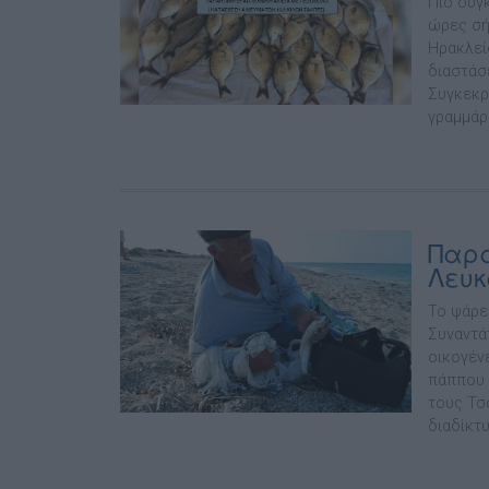
Πιο συγ
ώρες σή
Ηρακλεί
διαστάσ
Συγκεκρ
γραμμάρι
Παρα
Λευ
Το ψάρε
Συναντά
οικογέν
πάππου 
τους Τσ
διαδίκτυ