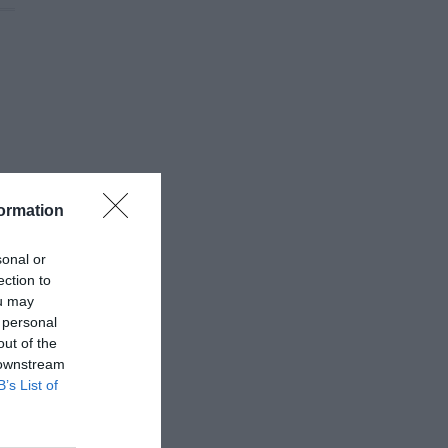
ormation
sonal or
ection to
ou may
 personal
out of the
 downstream
B’s List of